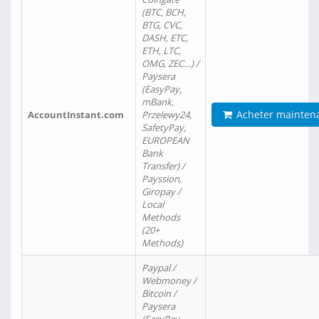
(BTC, BCH,
BTG, CVC,
DASH, ETC,
ETH, LTC,
OMG, ZEC…) /
Paysera
(EasyPay,
mBank,
Acheter mainten
AccountInstant.com
Przelewy24,
SafetyPay,
EUROPEAN
Bank
Transfer) /
Payssion,
Giropay /
Local
Methods
(20+
Methods)
Paypal /
Webmoney /
Bitcoin /
Paysera