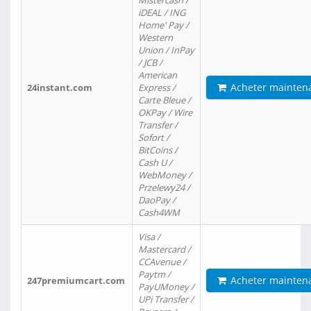
Mistercash /
iDEAL / ING
Home' Pay /
Western
Union / InPay
/ JCB /
American
Acheter mainten
24instant.com
Express /
Carte Bleue /
OKPay / Wire
Transfer /
Sofort /
BitCoins /
Cash U /
WebMoney /
Przelewy24 /
DaoPay /
Cash4WM
Visa /
Mastercard /
CCAvenue /
Paytm /
Acheter mainten
247premiumcart.com
PayUMoney /
UPi Transfer /