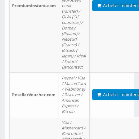
(european
Acheter mainten
PremiumInstant.com
bank
transfer) /
QIWI (CIS
countries) /
Dotpay
(Poland) /
Neosurf
(France) /
Bitcash (
Japan) / Ideal
/ Sofort/
Bancontact
Paypal / Visa
/ MasterCard
/ WebMoney
Acheter mainten
ResellerVoucher.com
/ Discover /
American
Express /
Bitcoin
Visa /
Mastercard /
Bancontact