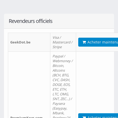
Revendeurs officiels
Visa /
Acheter mainten
GeekDot.be
Mastercard /
Stripe
Paypal /
Webmoney /
Bitcoin,
Altcoins
(BCH, BTG,
CVC, DASH,
DOGE, EOS,
ETC, ETH,
LTC, OMG,
SNT, ZEC…) /
Paysera
(Easypay,
Mbank,
Acheter mainten
PremiumKeys.com
Przelewy24,