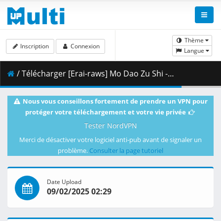
Thème
Inscription
Connexion
Langue
/ Télécharger [Erai-raws] Mo Dao Zu Shi - Wanjie Pian - 12 [720p CR WEB-DL AVC AAC][MultiSub][DA58453F].mkv.002 ( 390.94 MB )
Nous vous conseillons fortement de prendre un VPN pour
protéger votre téléchargement et votre vie privée
Tester NordVPN
Merci de désactiver votre logiciel anti-pub avant de signaler un
problème.
Consulter la page tutoriel
Date Upload
09/02/2025 02:29