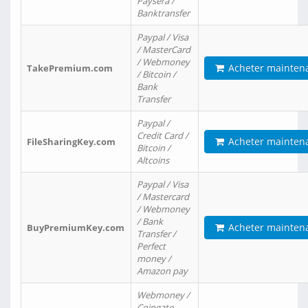
Paysera /
Banktransfer
Paypal / Visa
/ MasterCard
/ Webmoney
Acheter mainten
TakePremium.com
/ Bitcoin /
Bank
Transfer
Paypal /
Credit Card /
Acheter mainten
FileSharingKey.com
Bitcoin /
Altcoins
Paypal / Visa
/ Mastercard
/ Webmoney
/ Bank
Acheter mainten
BuyPremiumKey.com
Transfer /
Perfect
money /
Amazon pay
Webmoney /
Coingate