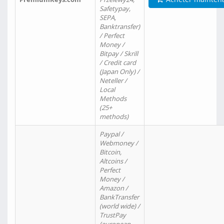
Safetypay,
SEPA,
Banktransfer)
/ Perfect
Money /
Bitpay / Skrill
/ Credit card
(Japan Only) /
Neteller /
Local
Methods
(25+
methods)
Paypal /
Webmoney /
Bitcoin,
Altcoins /
Perfect
Money /
Amazon /
BankTransfer
(world wide) /
TrustPay