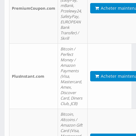
(EasyPay,
mBank,
Acheter mainten
PremiumCoupon.com
Przelewy24,
SafetyPay,
EUROPEAN
Bank
Transfer) /
Skrill
Bitcoin /
Perfect
Money /
Amazon
Payments
Acheter mainten
PlusInstant.com
(Visa,
Mastercard,
Amex,
Discover
Card, Diners
Club, JCB)
Bitcoin,
Altcoins /
Amazon Gift
Card (Visa,