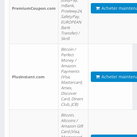
(EasyPay,
mBank,
Acheter mainten
PremiumCoupon.com
Przelewy24,
SafetyPay,
EUROPEAN
Bank
Transfer) /
Skrill
Bitcoin /
Perfect
Money /
Amazon
Payments
Acheter mainten
PlusInstant.com
(Visa,
Mastercard,
Amex,
Discover
Card, Diners
Club, JCB)
Bitcoin,
Altcoins /
Amazon Gift
Card (Visa,