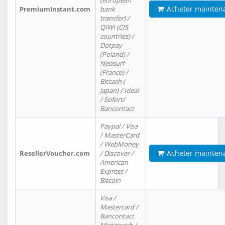
(european
Acheter mainten
PremiumInstant.com
bank
transfer) /
QIWI (CIS
countries) /
Dotpay
(Poland) /
Neosurf
(France) /
Bitcash (
Japan) / Ideal
/ Sofort/
Bancontact
Paypal / Visa
/ MasterCard
/ WebMoney
Acheter mainten
ResellerVoucher.com
/ Discover /
American
Express /
Bitcoin
Visa /
Mastercard /
Bancontact