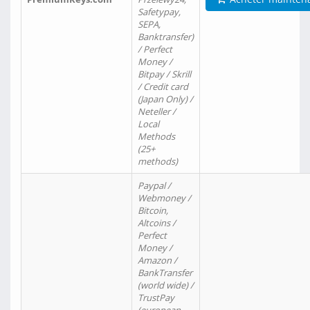
Safetypay,
SEPA,
Banktransfer)
/ Perfect
Money /
Bitpay / Skrill
/ Credit card
(Japan Only) /
Neteller /
Local
Methods
(25+
methods)
Paypal /
Webmoney /
Bitcoin,
Altcoins /
Perfect
Money /
Amazon /
BankTransfer
(world wide) /
TrustPay