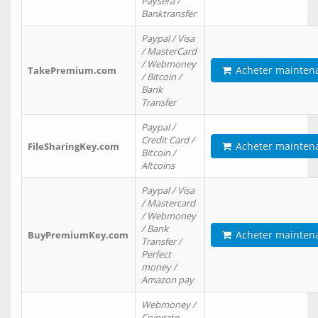
Paysera /
Banktransfer
Paypal / Visa
/ MasterCard
/ Webmoney
Acheter mainten
TakePremium.com
/ Bitcoin /
Bank
Transfer
Paypal /
Credit Card /
Acheter mainten
FileSharingKey.com
Bitcoin /
Altcoins
Paypal / Visa
/ Mastercard
/ Webmoney
/ Bank
Acheter mainten
BuyPremiumKey.com
Transfer /
Perfect
money /
Amazon pay
Webmoney /
Coingate