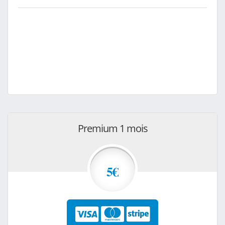
Premium 1 mois
5€