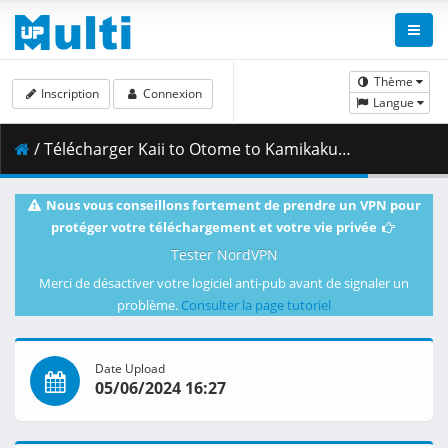
Thème
Inscription
Connexion
Langue
/ Télécharger Kaii to Otome to Kamikakushi - S01E09 - 1080p WEB x264 -NanDesuKa (CR).mkv.002 ( 458.65 MB )
Nous vous conseillons fortement de prendre un VPN pour
protéger votre téléchargement et votre vie privée
Tester NordVPN
Merci de désactiver votre logiciel anti-pub avant de signaler un
problème.
Consulter la page tutoriel
Date Upload
05/06/2024 16:27