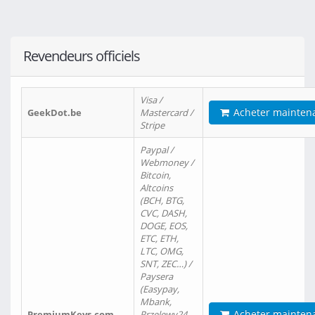
Revendeurs officiels
Visa /
Acheter mainten
GeekDot.be
Mastercard /
Stripe
Paypal /
Webmoney /
Bitcoin,
Altcoins
(BCH, BTG,
CVC, DASH,
DOGE, EOS,
ETC, ETH,
LTC, OMG,
SNT, ZEC…) /
Paysera
(Easypay,
Mbank,
Acheter mainten
PremiumKeys.com
Przelewy24,