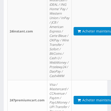
Mistercash /
iDEAL / ING
Home' Pay /
Western
Union / InPay
/ JCB /
American
Acheter mainten
24instant.com
Express /
Carte Bleue /
OKPay / Wire
Transfer /
Sofort /
BitCoins /
Cash U /
WebMoney /
Przelewy24 /
DaoPay /
Cash4WM
Visa /
Mastercard /
CCAvenue /
Paytm /
Acheter mainten
247premiumcart.com
PayUMoney /
UPi Transfer /