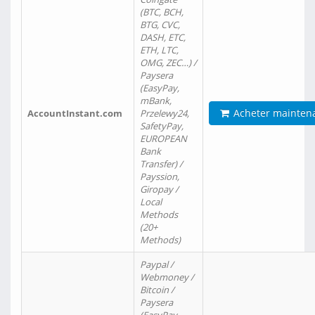
(BTC, BCH,
BTG, CVC,
DASH, ETC,
ETH, LTC,
OMG, ZEC…) /
Paysera
(EasyPay,
mBank,
Acheter mainten
AccountInstant.com
Przelewy24,
SafetyPay,
EUROPEAN
Bank
Transfer) /
Payssion,
Giropay /
Local
Methods
(20+
Methods)
Paypal /
Webmoney /
Bitcoin /
Paysera