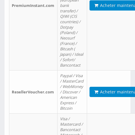
(european
Acheter mainten
PremiumInstant.com
bank
transfer) /
QIWI (CIS
countries) /
Dotpay
(Poland) /
Neosurf
(France) /
Bitcash (
Japan) / Ideal
/ Sofort/
Bancontact
Paypal / Visa
/ MasterCard
/ WebMoney
Acheter mainten
ResellerVoucher.com
/ Discover /
American
Express /
Bitcoin
Visa /
Mastercard /
Bancontact