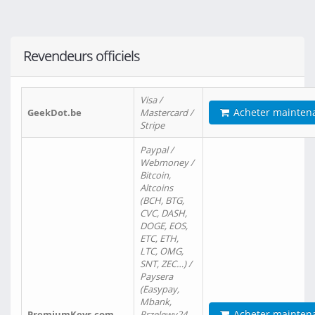
Revendeurs officiels
Visa /
Acheter mainten
GeekDot.be
Mastercard /
Stripe
Paypal /
Webmoney /
Bitcoin,
Altcoins
(BCH, BTG,
CVC, DASH,
DOGE, EOS,
ETC, ETH,
LTC, OMG,
SNT, ZEC…) /
Paysera
(Easypay,
Mbank,
Acheter mainten
PremiumKeys.com
Przelewy24,