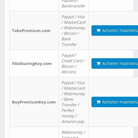
Paysera /
Banktransfer
Paypal / Visa
/ MasterCard
/ Webmoney
Acheter mainten
TakePremium.com
/ Bitcoin /
Bank
Transfer
Paypal /
Credit Card /
Acheter mainten
FileSharingKey.com
Bitcoin /
Altcoins
Paypal / Visa
/ Mastercard
/ Webmoney
/ Bank
Acheter mainten
BuyPremiumKey.com
Transfer /
Perfect
money /
Amazon pay
Webmoney /
Coingate