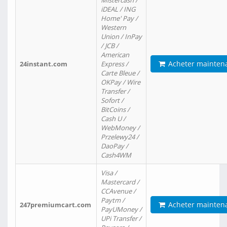
Mistercash /
iDEAL / ING
Home' Pay /
Western
Union / InPay
/ JCB /
American
Acheter mainten
24instant.com
Express /
Carte Bleue /
OKPay / Wire
Transfer /
Sofort /
BitCoins /
Cash U /
WebMoney /
Przelewy24 /
DaoPay /
Cash4WM
Visa /
Mastercard /
CCAvenue /
Paytm /
Acheter mainten
247premiumcart.com
PayUMoney /
UPi Transfer /