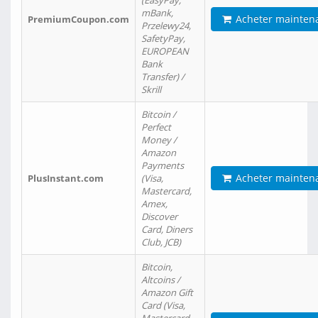
(EasyPay,
mBank,
Acheter mainten
PremiumCoupon.com
Przelewy24,
SafetyPay,
EUROPEAN
Bank
Transfer) /
Skrill
Bitcoin /
Perfect
Money /
Amazon
Payments
Acheter mainten
PlusInstant.com
(Visa,
Mastercard,
Amex,
Discover
Card, Diners
Club, JCB)
Bitcoin,
Altcoins /
Amazon Gift
Card (Visa,