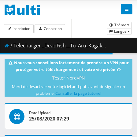
Thème
Inscription
Connexion
Langue
/ Télécharger _DeadFish__To_Aru_Kagaku_no_Railgun_T_-_18__720p__AAC_.mp4.001 ( 360.88 MB )
Nous vous conseillons fortement de prendre un VPN pour
protéger votre téléchargement et votre vie privée
Tester NordVPN
Merci de désactiver votre logiciel anti-pub avant de signaler un
problème.
Consulter la page tutoriel
Date Upload
25/08/2020 07:29