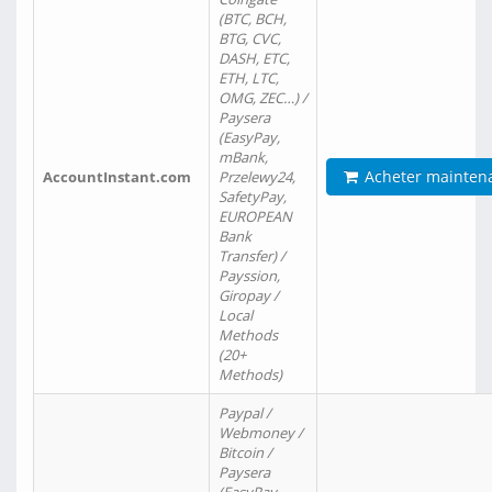
(BTC, BCH,
BTG, CVC,
DASH, ETC,
ETH, LTC,
OMG, ZEC…) /
Paysera
(EasyPay,
mBank,
Acheter mainten
AccountInstant.com
Przelewy24,
SafetyPay,
EUROPEAN
Bank
Transfer) /
Payssion,
Giropay /
Local
Methods
(20+
Methods)
Paypal /
Webmoney /
Bitcoin /
Paysera