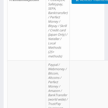
Safetypay,
SEPA,
Banktransfer)
/ Perfect
Money /
Bitpay / Skrill
/ Credit card
(Japan Only) /
Neteller /
Local
Methods
(25+
methods)
Paypal /
Webmoney /
Bitcoin,
Altcoins /
Perfect
Money /
Amazon /
BankTransfer
(world wide) /
TrustPay