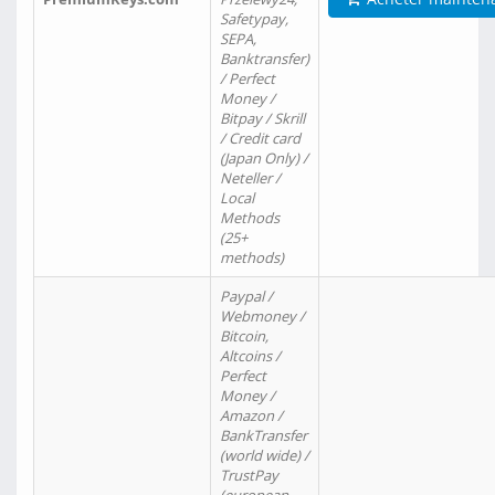
Safetypay,
SEPA,
Banktransfer)
/ Perfect
Money /
Bitpay / Skrill
/ Credit card
(Japan Only) /
Neteller /
Local
Methods
(25+
methods)
Paypal /
Webmoney /
Bitcoin,
Altcoins /
Perfect
Money /
Amazon /
BankTransfer
(world wide) /
TrustPay