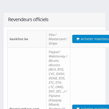
Revendeurs officiels
Visa /
Acheter mainten
GeekDot.be
Mastercard /
Stripe
Paypal /
Webmoney /
Bitcoin,
Altcoins
(BCH, BTG,
CVC, DASH,
DOGE, EOS,
ETC, ETH,
LTC, OMG,
SNT, ZEC…) /
Paysera
(Easypay,
Mbank,
Acheter mainten
PremiumKeys.com
Przelewy24,