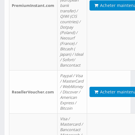
(european
Acheter mainten
PremiumInstant.com
bank
transfer) /
QIWI (CIS
countries) /
Dotpay
(Poland) /
Neosurf
(France) /
Bitcash (
Japan) / Ideal
/ Sofort/
Bancontact
Paypal / Visa
/ MasterCard
/ WebMoney
Acheter mainten
ResellerVoucher.com
/ Discover /
American
Express /
Bitcoin
Visa /
Mastercard /
Bancontact