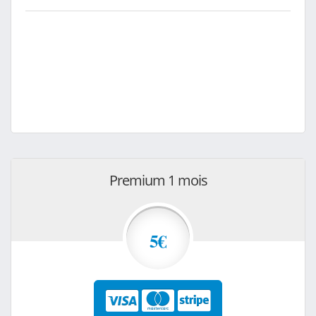
Premium 1 mois
5€