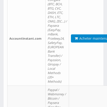
(BTC, BCH,
BTG, CVC,
DASH, ETC,
ETH, LTC,
OMG, ZEC…) /
Paysera
(EasyPay,
mBank,
Acheter mainten
AccountInstant.com
Przelewy24,
SafetyPay,
EUROPEAN
Bank
Transfer) /
Payssion,
Giropay /
Local
Methods
(20+
Methods)
Paypal /
Webmoney /
Bitcoin /
Paysera