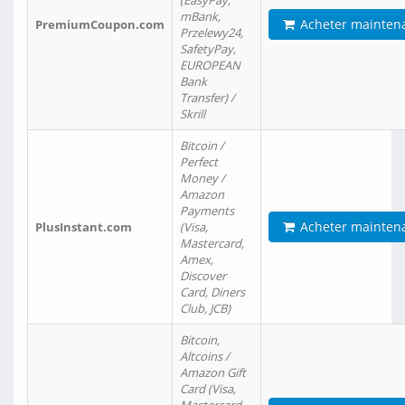
(EasyPay,
mBank,
Acheter mainten
PremiumCoupon.com
Przelewy24,
SafetyPay,
EUROPEAN
Bank
Transfer) /
Skrill
Bitcoin /
Perfect
Money /
Amazon
Payments
Acheter mainten
PlusInstant.com
(Visa,
Mastercard,
Amex,
Discover
Card, Diners
Club, JCB)
Bitcoin,
Altcoins /
Amazon Gift
Card (Visa,