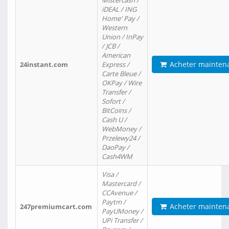
Mistercash /
iDEAL / ING
Home' Pay /
Western
Union / InPay
/ JCB /
American
Acheter mainten
24instant.com
Express /
Carte Bleue /
OKPay / Wire
Transfer /
Sofort /
BitCoins /
Cash U /
WebMoney /
Przelewy24 /
DaoPay /
Cash4WM
Visa /
Mastercard /
CCAvenue /
Paytm /
Acheter mainten
247premiumcart.com
PayUMoney /
UPi Transfer /