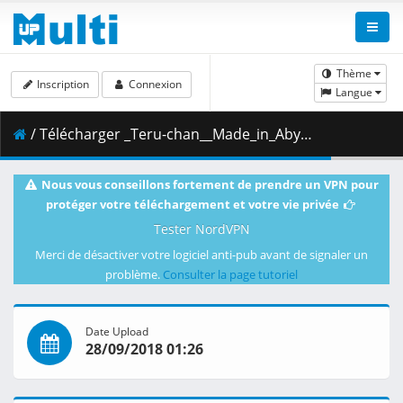
Thème
Inscription
Connexion
Langue
/ Télécharger _Teru-chan__Made_in_Abyss_-_10__BD_1080p_x264_10bit_FLAC_.mkv.002 ( 825.93 MB )
Nous vous conseillons fortement de prendre un VPN pour
protéger votre téléchargement et votre vie privée
Tester NordVPN
Merci de désactiver votre logiciel anti-pub avant de signaler un
problème.
Consulter la page tutoriel
Date Upload
28/09/2018 01:26