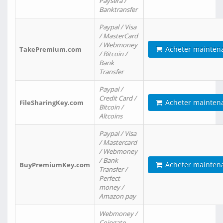
Paysera /
Banktransfer
Paypal / Visa
/ MasterCard
/ Webmoney
Acheter mainten
TakePremium.com
/ Bitcoin /
Bank
Transfer
Paypal /
Credit Card /
Acheter mainten
FileSharingKey.com
Bitcoin /
Altcoins
Paypal / Visa
/ Mastercard
/ Webmoney
/ Bank
Acheter mainten
BuyPremiumKey.com
Transfer /
Perfect
money /
Amazon pay
Webmoney /
Coingate