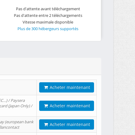
Pas d'attente avant téléchargement
Pas d'attente entre 2 téléchargements
Vitesse maximale disponible
Plus de 300 hébergeurs supportés
Acheter maintenant
EC…) / Paysera
Acheter maintenant
card (Japan Only) /
tPay (european bank
Acheter maintenant
/ Bancontact