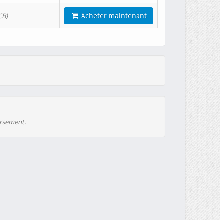
Acheter maintenant
CB)
ursement.