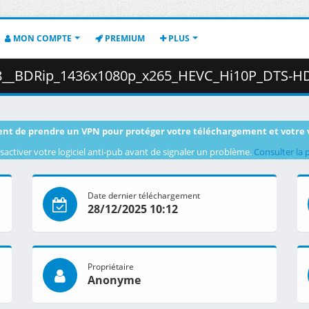
MON COMPTE
PREMIUM
PLUS
080p_x265_HEVC_Hi10P_DTS-HD_MA__AC3__Dual_Audio__sxales_.mkv.002 (
nt de prendre un VPN pour protéger votre téléchargement et votre 
sactiver votre logiciel anti-pub avant de signaler un problème.
Consulter la 
Date dernier téléchargement
28/12/2025 10:12
Propriétaire
Anonyme