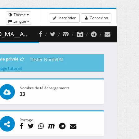
Thème
Inscription
Connexion
Langue
 275.96 MB )
vie privée
Tester NordVPN
page tutoriel
Nombre de téléchargements
33
Partage