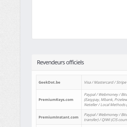
Revendeurs officiels
GeekDot.be
Visa / Mastercard / Stripe
Paypal / Webmoney / Bitc
PremiumKeys.com
(Easypay, Mbank, Przelewy2
Neteller / Local Methods
Paypal / Webmoney / Bitc
PremiumInstant.com
transfer) / QIWI (CIS coun