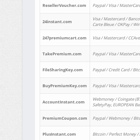
ResellerVoucher.com
Paypal / Visa / MasterCar
Visa / Mastercard / Banco
24instant.com
Carte Bleue / OKPay / Wi
247premiumcart.com
Visa / Mastercard / CCAv
TakePremium.com
Paypal / Visa / MasterCar
FileSharingKey.com
Paypal / Credit Card / Bitc
BuyPremiumKey.com
Paypal / Visa / Masterca
Webmoney / Coingate (BTC
AccountInstant.com
SafetyPay, EUROPEAN Bank
PremiumCoupon.com
Paypal / Webmoney / Bitc
PlusInstant.com
Bitcoin / Perfect Money /