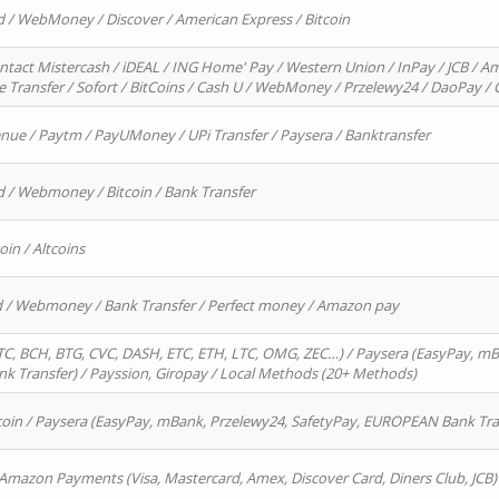
d / WebMoney / Discover / American Express / Bitcoin
ntact Mistercash / iDEAL / ING Home' Pay / Western Union / InPay / JCB / Am
re Transfer / Sofort / BitCoins / Cash U / WebMoney / Przelewy24 / DaoPay 
enue / Paytm / PayUMoney / UPi Transfer / Paysera / Banktransfer
d / Webmoney / Bitcoin / Bank Transfer
oin / Altcoins
rd / Webmoney / Bank Transfer / Perfect money / Amazon pay
, BCH, BTG, CVC, DASH, ETC, ETH, LTC, OMG, ZEC…) / Paysera (EasyPay, mB
 Transfer) / Payssion, Giropay / Local Methods (20+ Methods)
oin / Paysera (EasyPay, mBank, Przelewy24, SafetyPay, EUROPEAN Bank Transf
 Amazon Payments (Visa, Mastercard, Amex, Discover Card, Diners Club, JCB)