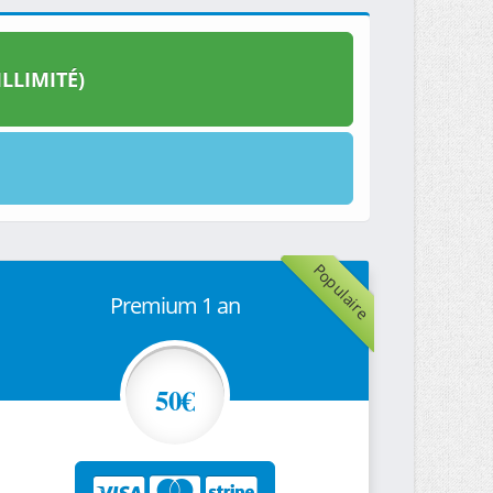
LLIMITÉ)
Populaire
Premium 1 an
50€