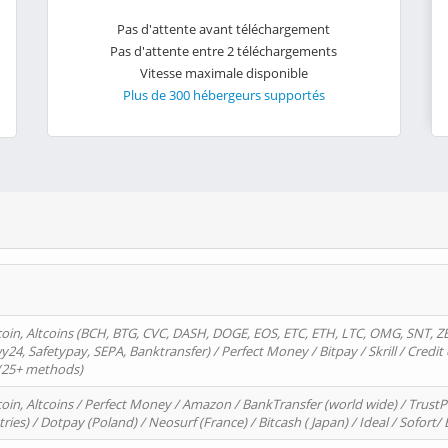
Pas d'attente avant téléchargement
Pas d'attente entre 2 téléchargements
Vitesse maximale disponible
Plus de 300 hébergeurs supportés
oin, Altcoins (BCH, BTG, CVC, DASH, DOGE, EOS, ETC, ETH, LTC, OMG, SNT, Z
4, Safetypay, SEPA, Banktransfer) / Perfect Money / Bitpay / Skrill / Credit 
 (25+ methods)
oin, Altcoins / Perfect Money / Amazon / BankTransfer (world wide) / Trus
tries) / Dotpay (Poland) / Neosurf (France) / Bitcash ( Japan) / Ideal / Sofort