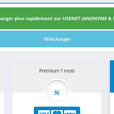
arger plus rapidement sur USENET (ANONYME & I
Télécharger
Premium 1 mois
5€