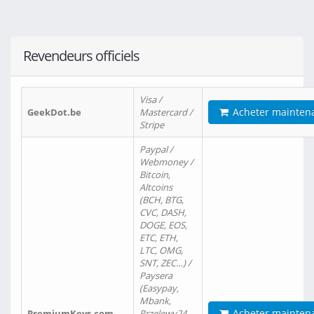
Revendeurs officiels
Visa /
Acheter mainten
GeekDot.be
Mastercard /
Stripe
Paypal /
Webmoney /
Bitcoin,
Altcoins
(BCH, BTG,
CVC, DASH,
DOGE, EOS,
ETC, ETH,
LTC, OMG,
SNT, ZEC…) /
Paysera
(Easypay,
Mbank,
Acheter mainten
PremiumKeys.com
Przelewy24,