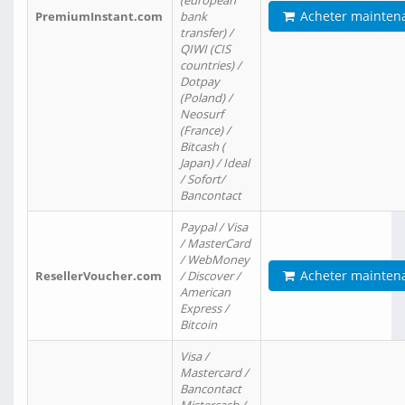
(european
Acheter mainten
PremiumInstant.com
bank
transfer) /
QIWI (CIS
countries) /
Dotpay
(Poland) /
Neosurf
(France) /
Bitcash (
Japan) / Ideal
/ Sofort/
Bancontact
Paypal / Visa
/ MasterCard
/ WebMoney
Acheter mainten
ResellerVoucher.com
/ Discover /
American
Express /
Bitcoin
Visa /
Mastercard /
Bancontact