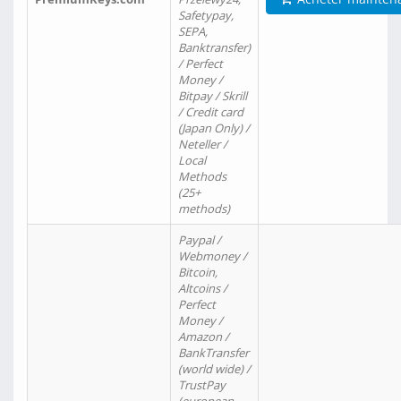
Safetypay,
SEPA,
Banktransfer)
/ Perfect
Money /
Bitpay / Skrill
/ Credit card
(Japan Only) /
Neteller /
Local
Methods
(25+
methods)
Paypal /
Webmoney /
Bitcoin,
Altcoins /
Perfect
Money /
Amazon /
BankTransfer
(world wide) /
TrustPay