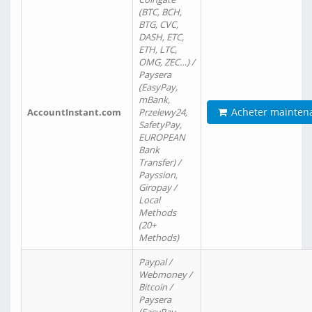
(BTC, BCH,
BTG, CVC,
DASH, ETC,
ETH, LTC,
OMG, ZEC…) /
Paysera
(EasyPay,
mBank,
Acheter mainten
AccountInstant.com
Przelewy24,
SafetyPay,
EUROPEAN
Bank
Transfer) /
Payssion,
Giropay /
Local
Methods
(20+
Methods)
Paypal /
Webmoney /
Bitcoin /
Paysera