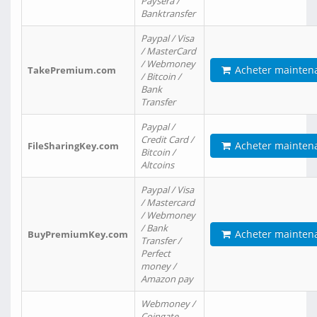
Paysera /
Banktransfer
Paypal / Visa
/ MasterCard
/ Webmoney
Acheter mainten
TakePremium.com
/ Bitcoin /
Bank
Transfer
Paypal /
Credit Card /
Acheter mainten
FileSharingKey.com
Bitcoin /
Altcoins
Paypal / Visa
/ Mastercard
/ Webmoney
/ Bank
Acheter mainten
BuyPremiumKey.com
Transfer /
Perfect
money /
Amazon pay
Webmoney /
Coingate