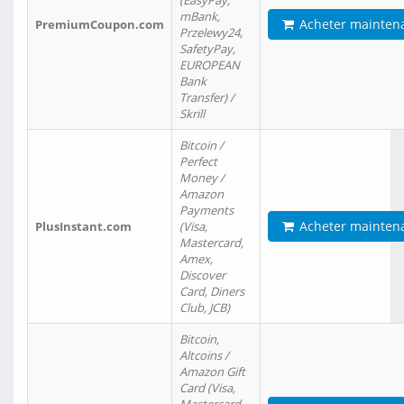
(EasyPay,
mBank,
Acheter mainten
PremiumCoupon.com
Przelewy24,
SafetyPay,
EUROPEAN
Bank
Transfer) /
Skrill
Bitcoin /
Perfect
Money /
Amazon
Payments
Acheter mainten
PlusInstant.com
(Visa,
Mastercard,
Amex,
Discover
Card, Diners
Club, JCB)
Bitcoin,
Altcoins /
Amazon Gift
Card (Visa,