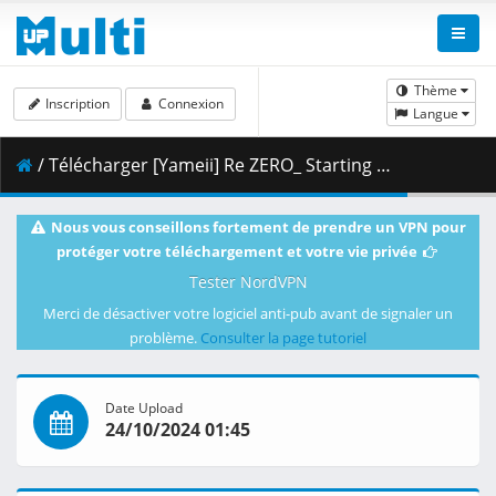
Thème
Inscription
Connexion
Langue
/ Télécharger [Yameii] Re ZERO_ Starting Life in Another World - S03E01 [English Dub] [CR WEB-DL 720p] [63878545].mkv.005 ( 443.93 MB )
Nous vous conseillons fortement de prendre un VPN pour
protéger votre téléchargement et votre vie privée
Tester NordVPN
Merci de désactiver votre logiciel anti-pub avant de signaler un
problème.
Consulter la page tutoriel
Date Upload
24/10/2024 01:45