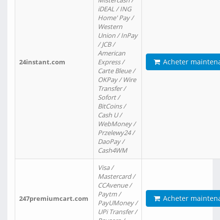
Mistercash /
iDEAL / ING
Home' Pay /
Western
Union / InPay
/ JCB /
American
Acheter mainten
24instant.com
Express /
Carte Bleue /
OKPay / Wire
Transfer /
Sofort /
BitCoins /
Cash U /
WebMoney /
Przelewy24 /
DaoPay /
Cash4WM
Visa /
Mastercard /
CCAvenue /
Paytm /
Acheter mainten
247premiumcart.com
PayUMoney /
UPi Transfer /