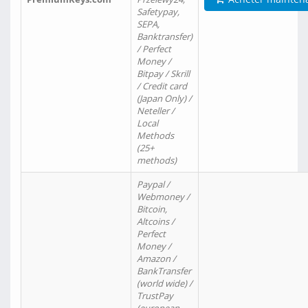
Safetypay,
SEPA,
Banktransfer)
/ Perfect
Money /
Bitpay / Skrill
/ Credit card
(Japan Only) /
Neteller /
Local
Methods
(25+
methods)
Paypal /
Webmoney /
Bitcoin,
Altcoins /
Perfect
Money /
Amazon /
BankTransfer
(world wide) /
TrustPay