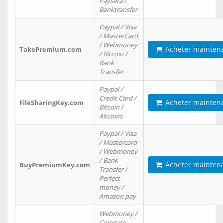
Paysera /
Banktransfer
Paypal / Visa
/ MasterCard
/ Webmoney
Acheter mainten
TakePremium.com
/ Bitcoin /
Bank
Transfer
Paypal /
Credit Card /
Acheter mainten
FileSharingKey.com
Bitcoin /
Altcoins
Paypal / Visa
/ Mastercard
/ Webmoney
/ Bank
Acheter mainten
BuyPremiumKey.com
Transfer /
Perfect
money /
Amazon pay
Webmoney /
Coingate