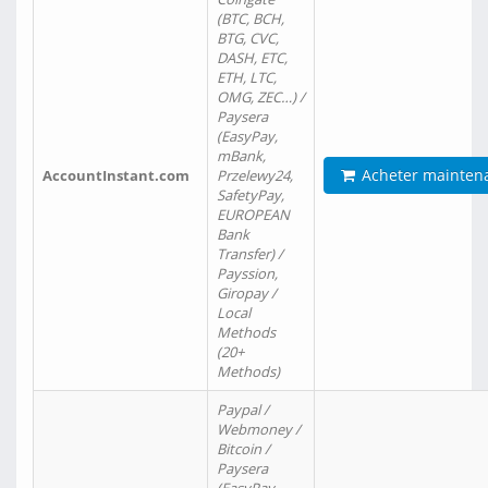
(BTC, BCH,
BTG, CVC,
DASH, ETC,
ETH, LTC,
OMG, ZEC…) /
Paysera
(EasyPay,
mBank,
Acheter mainten
AccountInstant.com
Przelewy24,
SafetyPay,
EUROPEAN
Bank
Transfer) /
Payssion,
Giropay /
Local
Methods
(20+
Methods)
Paypal /
Webmoney /
Bitcoin /
Paysera