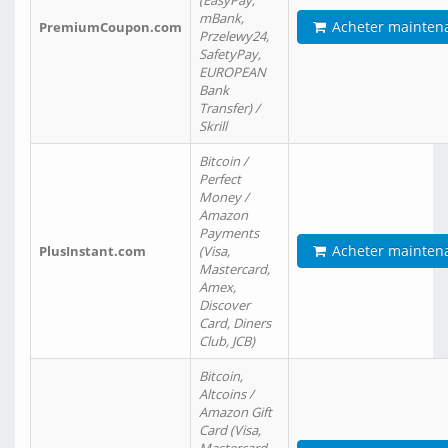
(EasyPay,
mBank,
Acheter mainten
PremiumCoupon.com
Przelewy24,
SafetyPay,
EUROPEAN
Bank
Transfer) /
Skrill
Bitcoin /
Perfect
Money /
Amazon
Payments
Acheter mainten
PlusInstant.com
(Visa,
Mastercard,
Amex,
Discover
Card, Diners
Club, JCB)
Bitcoin,
Altcoins /
Amazon Gift
Card (Visa,