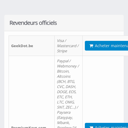
Revendeurs officiels
Visa /
Acheter mainten
GeekDot.be
Mastercard /
Stripe
Paypal /
Webmoney /
Bitcoin,
Altcoins
(BCH, BTG,
CVC, DASH,
DOGE, EOS,
ETC, ETH,
LTC, OMG,
SNT, ZEC…) /
Paysera
(Easypay,
Mbank,
Acheter mainten
PremiumKeys.com
Przelewy24,