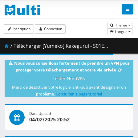
Thème
Inscription
Connexion
Langue
/ Télécharger [Yumeko] Kakegurui - S01E03 (BD 1080p HEVC FLAC) [Dual-Audio] [11B5FACE].mkv.001 ( 419.78 MB )
Nous vous conseillons fortement de prendre un VPN pour
protéger votre téléchargement et votre vie privée
Tester NordVPN
Merci de désactiver votre logiciel anti-pub avant de signaler un
problème.
Consulter la page tutoriel
Date Upload
04/02/2025 20:52