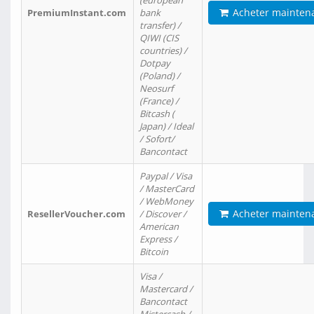
(european
Acheter mainten
PremiumInstant.com
bank
transfer) /
QIWI (CIS
countries) /
Dotpay
(Poland) /
Neosurf
(France) /
Bitcash (
Japan) / Ideal
/ Sofort/
Bancontact
Paypal / Visa
/ MasterCard
/ WebMoney
Acheter mainten
ResellerVoucher.com
/ Discover /
American
Express /
Bitcoin
Visa /
Mastercard /
Bancontact