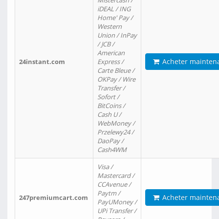
Mistercash /
iDEAL / ING
Home' Pay /
Western
Union / InPay
/ JCB /
American
Acheter mainten
24instant.com
Express /
Carte Bleue /
OKPay / Wire
Transfer /
Sofort /
BitCoins /
Cash U /
WebMoney /
Przelewy24 /
DaoPay /
Cash4WM
Visa /
Mastercard /
CCAvenue /
Paytm /
Acheter mainten
247premiumcart.com
PayUMoney /
UPi Transfer /