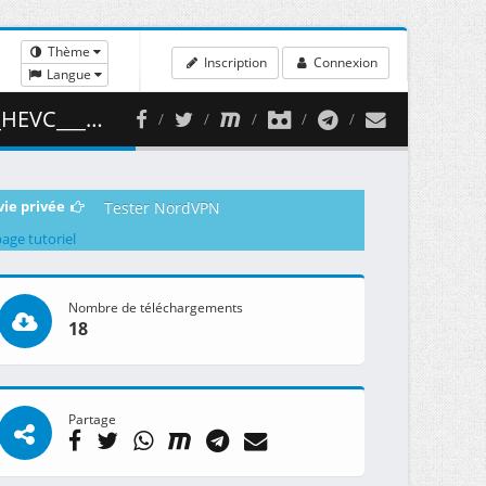
Thème
Inscription
Connexion
Langue
 ( 419.34 MB )
vie privée
Tester NordVPN
page tutoriel
Nombre de téléchargements
18
Partage