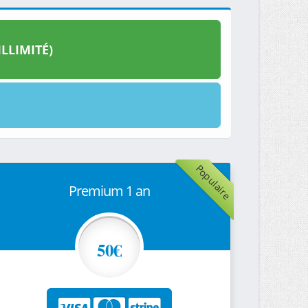
LLIMITÉ)
Populaire
Premium 1 an
50€