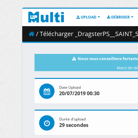
UPLOAD
DÉBRIDER
/ Télécharger _DragsterPS__SAINT_SEIYA_-_Knights_of_the_
Nous vous conseillons forteme
Merci de dé
Date Upload
20/07/2019 00:30
Durée d'upload
29 secondes