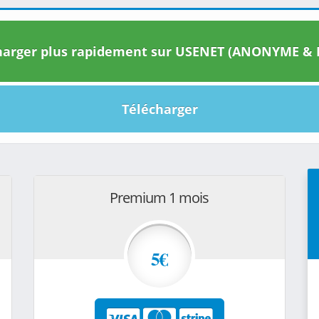
arger plus rapidement sur USENET (ANONYME & I
Télécharger
Premium 1 mois
5€