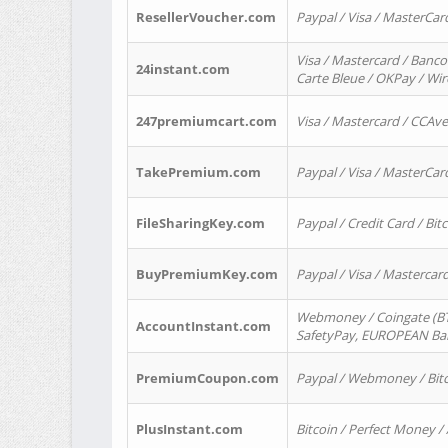
ResellerVoucher.com
Paypal / Visa / MasterCar
Visa / Mastercard / Banco
24instant.com
Carte Bleue / OKPay / Wi
247premiumcart.com
Visa / Mastercard / CCAv
TakePremium.com
Paypal / Visa / MasterCar
FileSharingKey.com
Paypal / Credit Card / Bitc
BuyPremiumKey.com
Paypal / Visa / Masterca
Webmoney / Coingate (BTC
AccountInstant.com
SafetyPay, EUROPEAN Bank
PremiumCoupon.com
Paypal / Webmoney / Bitc
PlusInstant.com
Bitcoin / Perfect Money /