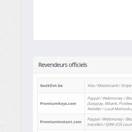
Revendeurs officiels
GeekDot.be
Visa / Mastercard / Stripe
Paypal / Webmoney / Bitc
PremiumKeys.com
(Easypay, Mbank, Przelewy2
Neteller / Local Methods
Paypal / Webmoney / Bitc
PremiumInstant.com
transfer) / QIWI (CIS coun