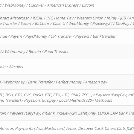
d / WebMoney / Discover / American Express / Bitcoin
ntact Mistercash / iDEAL / ING Home' Pay / Western Union / InPay / JCB / Am
re Transfer / Sofort / BitCoins / Cash U / WebMoney / Przelewy24 / DaoPay 
enue / Paytm / PayUMoney / UPi Transfer / Paysera / Banktransfer
d / Webmoney / Bitcoin / Bank Transfer
oin / Altcoins
rd / Webmoney / Bank Transfer / Perfect money / Amazon pay
, BCH, BTG, CVC, DASH, ETC, ETH, LTC, OMG, ZEC…) / Paysera (EasyPay, mB
 Transfer) / Payssion, Giropay / Local Methods (20+ Methods)
oin / Paysera (EasyPay, mBank, Przelewy24, SafetyPay, EUROPEAN Bank Transf
 Amazon Payments (Visa, Mastercard, Amex, Discover Card, Diners Club, JCB)