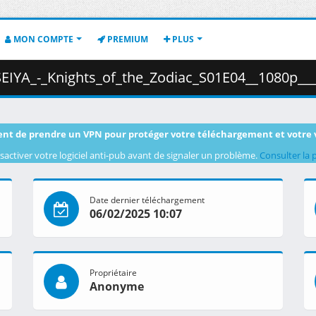
MON COMPTE
PREMIUM
PLUS
Zodiac_S01E04__1080p___HEVC___Multi-Audio___Multi-Subs___3D37FCD5_.mkv.002
nt de prendre un VPN pour protéger votre téléchargement et votre 
sactiver votre logiciel anti-pub avant de signaler un problème.
Consulter la 
Date dernier téléchargement
06/02/2025 10:07
Propriétaire
Anonyme