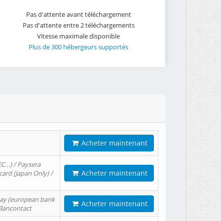
Pas d'attente avant téléchargement
Pas d'attente entre 2 téléchargements
Vitesse maximale disponible
Plus de 300 hébergeurs supportés
Acheter maintenant
EC…) / Paysera
Acheter maintenant
card (Japan Only) /
tPay (european bank
Acheter maintenant
/ Bancontact