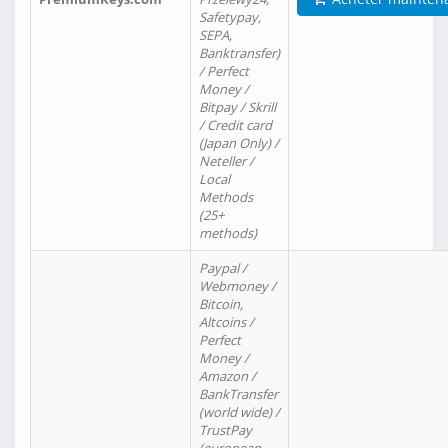
Safetypay,
SEPA,
Banktransfer)
/ Perfect
Money /
Bitpay / Skrill
/ Credit card
(Japan Only) /
Neteller /
Local
Methods
(25+
methods)
Paypal /
Webmoney /
Bitcoin,
Altcoins /
Perfect
Money /
Amazon /
BankTransfer
(world wide) /
TrustPay