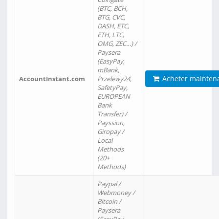
(BTC, BCH,
BTG, CVC,
DASH, ETC,
ETH, LTC,
OMG, ZEC…) /
Paysera
(EasyPay,
mBank,
Acheter mainten
AccountInstant.com
Przelewy24,
SafetyPay,
EUROPEAN
Bank
Transfer) /
Payssion,
Giropay /
Local
Methods
(20+
Methods)
Paypal /
Webmoney /
Bitcoin /
Paysera