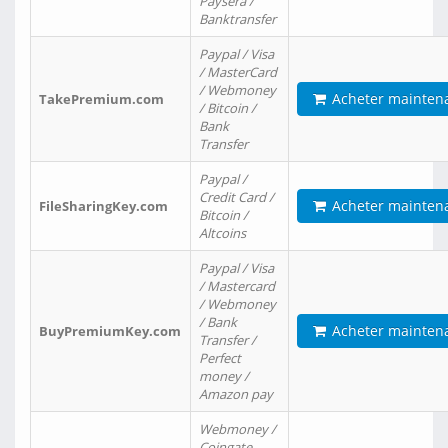
Paysera /
Banktransfer
Paypal / Visa
/ MasterCard
/ Webmoney
Acheter mainten
TakePremium.com
/ Bitcoin /
Bank
Transfer
Paypal /
Credit Card /
Acheter mainten
FileSharingKey.com
Bitcoin /
Altcoins
Paypal / Visa
/ Mastercard
/ Webmoney
/ Bank
Acheter mainten
BuyPremiumKey.com
Transfer /
Perfect
money /
Amazon pay
Webmoney /
Coingate