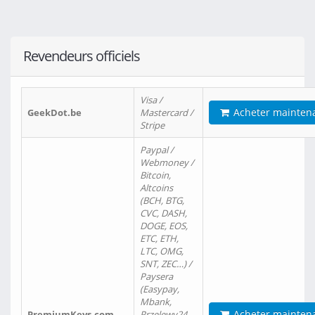
Revendeurs officiels
Visa /
Acheter mainten
GeekDot.be
Mastercard /
Stripe
Paypal /
Webmoney /
Bitcoin,
Altcoins
(BCH, BTG,
CVC, DASH,
DOGE, EOS,
ETC, ETH,
LTC, OMG,
SNT, ZEC…) /
Paysera
(Easypay,
Mbank,
Acheter mainten
PremiumKeys.com
Przelewy24,