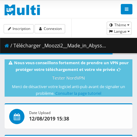
Thème
Inscription
Connexion
Langue
/ Télécharger _Moozzi2__Made_in_Abyss_-_05__BD_1920x1080_x.264_Flac_.mkv.003 ( 353.36 MB )
Nous vous conseillons fortement de prendre un VPN pour
protéger votre téléchargement et votre vie privée
Tester NordVPN
Merci de désactiver votre logiciel anti-pub avant de signaler un
problème.
Consulter la page tutoriel
Date Upload
12/08/2019 15:38