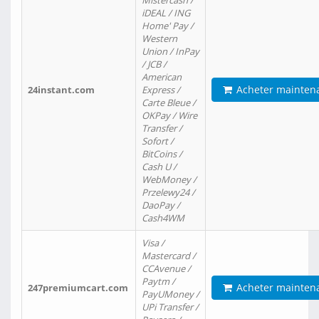
Mistercash /
iDEAL / ING
Home' Pay /
Western
Union / InPay
/ JCB /
American
Acheter mainten
24instant.com
Express /
Carte Bleue /
OKPay / Wire
Transfer /
Sofort /
BitCoins /
Cash U /
WebMoney /
Przelewy24 /
DaoPay /
Cash4WM
Visa /
Mastercard /
CCAvenue /
Paytm /
Acheter mainten
247premiumcart.com
PayUMoney /
UPi Transfer /