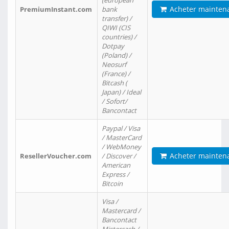
(european
Acheter mainten
PremiumInstant.com
bank
transfer) /
QIWI (CIS
countries) /
Dotpay
(Poland) /
Neosurf
(France) /
Bitcash (
Japan) / Ideal
/ Sofort/
Bancontact
Paypal / Visa
/ MasterCard
/ WebMoney
Acheter mainten
ResellerVoucher.com
/ Discover /
American
Express /
Bitcoin
Visa /
Mastercard /
Bancontact