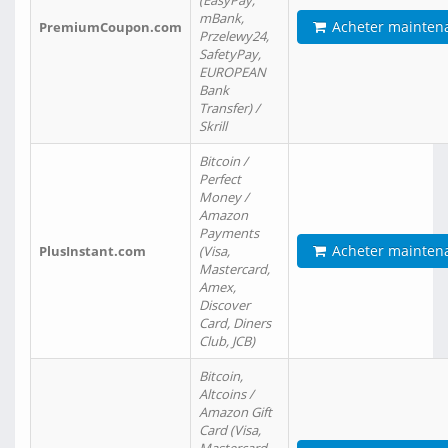
(EasyPay,
mBank,
Acheter mainten
PremiumCoupon.com
Przelewy24,
SafetyPay,
EUROPEAN
Bank
Transfer) /
Skrill
Bitcoin /
Perfect
Money /
Amazon
Payments
Acheter mainten
PlusInstant.com
(Visa,
Mastercard,
Amex,
Discover
Card, Diners
Club, JCB)
Bitcoin,
Altcoins /
Amazon Gift
Card (Visa,