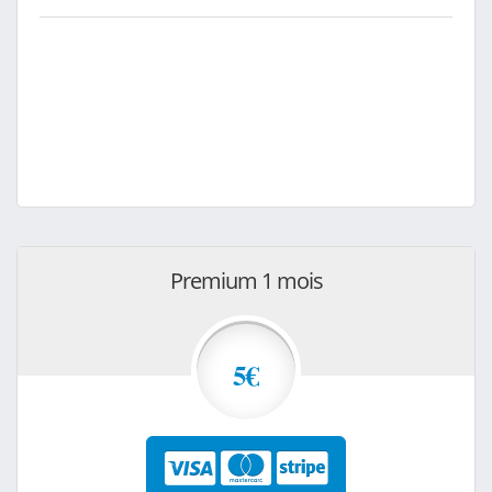
Premium 1 mois
5€