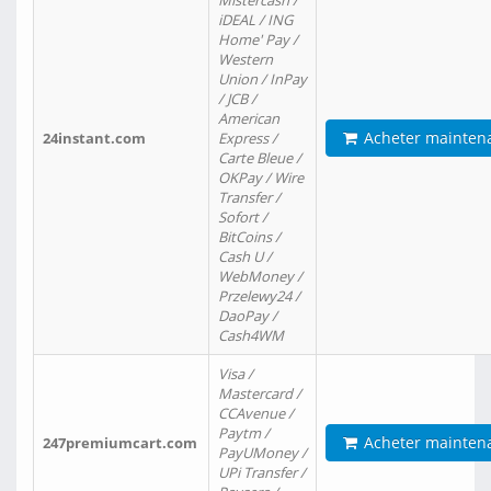
Mistercash /
iDEAL / ING
Home' Pay /
Western
Union / InPay
/ JCB /
American
Acheter mainten
24instant.com
Express /
Carte Bleue /
OKPay / Wire
Transfer /
Sofort /
BitCoins /
Cash U /
WebMoney /
Przelewy24 /
DaoPay /
Cash4WM
Visa /
Mastercard /
CCAvenue /
Paytm /
Acheter mainten
247premiumcart.com
PayUMoney /
UPi Transfer /