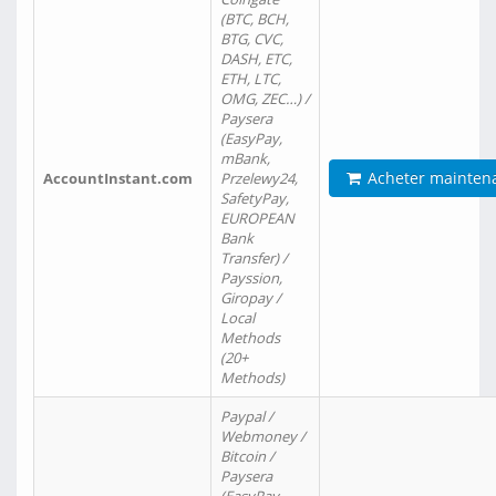
(BTC, BCH,
BTG, CVC,
DASH, ETC,
ETH, LTC,
OMG, ZEC…) /
Paysera
(EasyPay,
mBank,
Acheter mainten
AccountInstant.com
Przelewy24,
SafetyPay,
EUROPEAN
Bank
Transfer) /
Payssion,
Giropay /
Local
Methods
(20+
Methods)
Paypal /
Webmoney /
Bitcoin /
Paysera