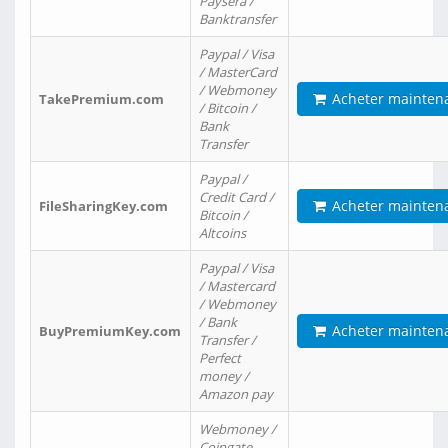
Paysera /
Banktransfer
Paypal / Visa
/ MasterCard
/ Webmoney
Acheter mainten
TakePremium.com
/ Bitcoin /
Bank
Transfer
Paypal /
Credit Card /
Acheter mainten
FileSharingKey.com
Bitcoin /
Altcoins
Paypal / Visa
/ Mastercard
/ Webmoney
/ Bank
Acheter mainten
BuyPremiumKey.com
Transfer /
Perfect
money /
Amazon pay
Webmoney /
Coingate