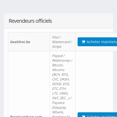
Revendeurs officiels
Visa /
Acheter mainten
GeekDot.be
Mastercard /
Stripe
Paypal /
Webmoney /
Bitcoin,
Altcoins
(BCH, BTG,
CVC, DASH,
DOGE, EOS,
ETC, ETH,
LTC, OMG,
SNT, ZEC…) /
Paysera
(Easypay,
Mbank,
Acheter mainten
PremiumKeys.com
Przelewy24,