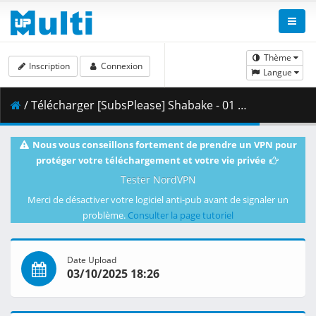
Thème
Inscription
Connexion
Langue
/ Télécharger [SubsPlease] Shabake - 01 (1080p) [7E3C60B0].mkv.001 ( 443.02 MB )
Nous vous conseillons fortement de prendre un VPN pour
protéger votre téléchargement et votre vie privée
Tester NordVPN
Merci de désactiver votre logiciel anti-pub avant de signaler un
problème.
Consulter la page tutoriel
Date Upload
03/10/2025 18:26