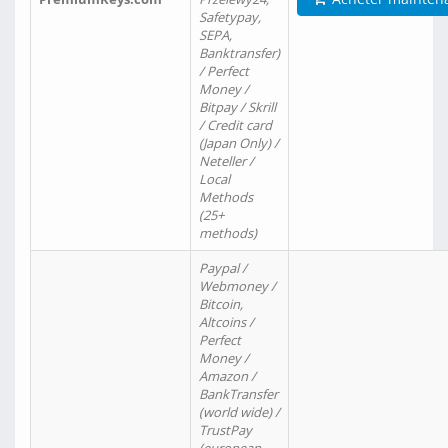
Safetypay,
SEPA,
Banktransfer)
/ Perfect
Money /
Bitpay / Skrill
/ Credit card
(Japan Only) /
Neteller /
Local
Methods
(25+
methods)
Paypal /
Webmoney /
Bitcoin,
Altcoins /
Perfect
Money /
Amazon /
BankTransfer
(world wide) /
TrustPay