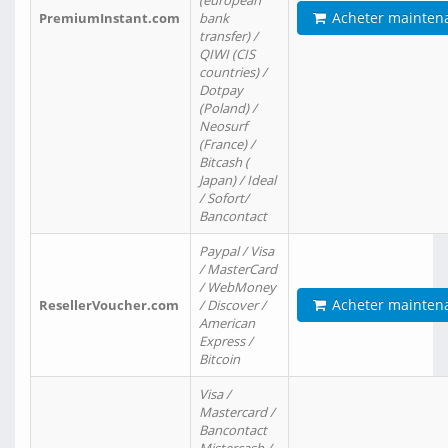
(european
Acheter mainten
PremiumInstant.com
bank
transfer) /
QIWI (CIS
countries) /
Dotpay
(Poland) /
Neosurf
(France) /
Bitcash (
Japan) / Ideal
/ Sofort/
Bancontact
Paypal / Visa
/ MasterCard
/ WebMoney
Acheter mainten
ResellerVoucher.com
/ Discover /
American
Express /
Bitcoin
Visa /
Mastercard /
Bancontact