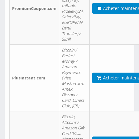
(EasyPay,
mBank,
Acheter mainten
PremiumCoupon.com
Przelewy24,
SafetyPay,
EUROPEAN
Bank
Transfer) /
Skrill
Bitcoin /
Perfect
Money /
Amazon
Payments
Acheter mainten
PlusInstant.com
(Visa,
Mastercard,
Amex,
Discover
Card, Diners
Club, JCB)
Bitcoin,
Altcoins /
Amazon Gift
Card (Visa,