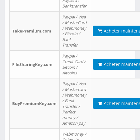
Paysera /
Banktransfer
Paypal / Visa
/ MasterCard
/ Webmoney
Acheter mainten
TakePremium.com
/ Bitcoin /
Bank
Transfer
Paypal /
Credit Card /
Acheter mainten
FileSharingKey.com
Bitcoin /
Altcoins
Paypal / Visa
/ Mastercard
/ Webmoney
/ Bank
Acheter mainten
BuyPremiumKey.com
Transfer /
Perfect
money /
Amazon pay
Webmoney /
Coingate