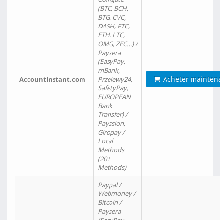
(BTC, BCH,
BTG, CVC,
DASH, ETC,
ETH, LTC,
OMG, ZEC…) /
Paysera
(EasyPay,
mBank,
Acheter mainten
AccountInstant.com
Przelewy24,
SafetyPay,
EUROPEAN
Bank
Transfer) /
Payssion,
Giropay /
Local
Methods
(20+
Methods)
Paypal /
Webmoney /
Bitcoin /
Paysera