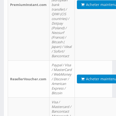
(european
Acheter mainten
PremiumInstant.com
bank
transfer) /
QIWI (CIS
countries) /
Dotpay
(Poland) /
Neosurf
(France) /
Bitcash (
Japan) / Ideal
/ Sofort/
Bancontact
Paypal / Visa
/ MasterCard
/ WebMoney
Acheter mainten
ResellerVoucher.com
/ Discover /
American
Express /
Bitcoin
Visa /
Mastercard /
Bancontact