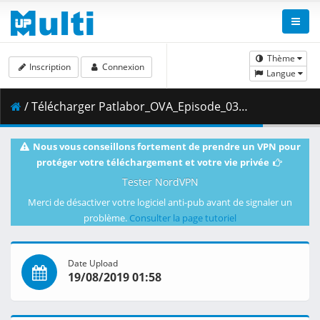
Thème
Inscription
Connexion
Langue
/ Télécharger Patlabor_OVA_Episode_03__Player_Edition___x264_AC3_.mp4.003 ( 472.51 MB )
Nous vous conseillons fortement de prendre un VPN pour
protéger votre téléchargement et votre vie privée
Tester NordVPN
Merci de désactiver votre logiciel anti-pub avant de signaler un
problème.
Consulter la page tutoriel
Date Upload
19/08/2019 01:58