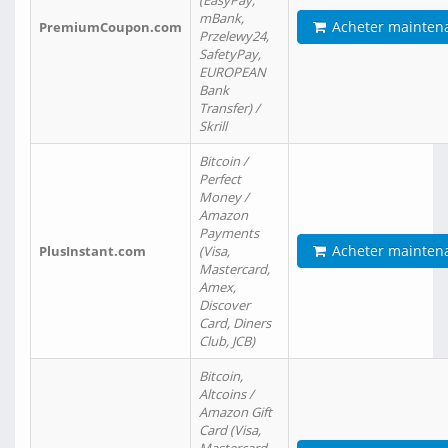
(EasyPay,
mBank,
Acheter mainten
PremiumCoupon.com
Przelewy24,
SafetyPay,
EUROPEAN
Bank
Transfer) /
Skrill
Bitcoin /
Perfect
Money /
Amazon
Payments
Acheter mainten
PlusInstant.com
(Visa,
Mastercard,
Amex,
Discover
Card, Diners
Club, JCB)
Bitcoin,
Altcoins /
Amazon Gift
Card (Visa,