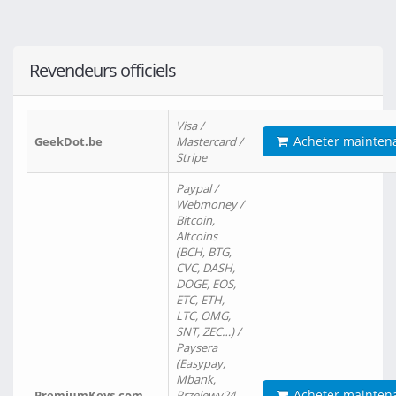
Revendeurs officiels
Visa /
Acheter mainten
GeekDot.be
Mastercard /
Stripe
Paypal /
Webmoney /
Bitcoin,
Altcoins
(BCH, BTG,
CVC, DASH,
DOGE, EOS,
ETC, ETH,
LTC, OMG,
SNT, ZEC…) /
Paysera
(Easypay,
Mbank,
Acheter mainten
PremiumKeys.com
Przelewy24,