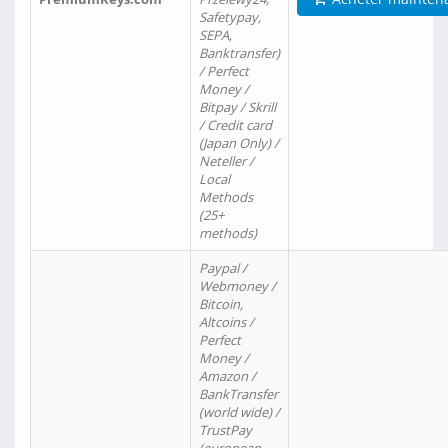
Safetypay,
SEPA,
Banktransfer)
/ Perfect
Money /
Bitpay / Skrill
/ Credit card
(Japan Only) /
Neteller /
Local
Methods
(25+
methods)
Paypal /
Webmoney /
Bitcoin,
Altcoins /
Perfect
Money /
Amazon /
BankTransfer
(world wide) /
TrustPay