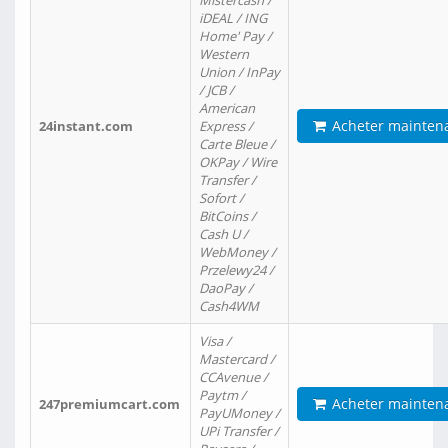
Mistercash /
iDEAL / ING
Home' Pay /
Western
Union / InPay
/ JCB /
American
Acheter mainten
24instant.com
Express /
Carte Bleue /
OKPay / Wire
Transfer /
Sofort /
BitCoins /
Cash U /
WebMoney /
Przelewy24 /
DaoPay /
Cash4WM
Visa /
Mastercard /
CCAvenue /
Paytm /
Acheter mainten
247premiumcart.com
PayUMoney /
UPi Transfer /