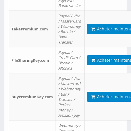
Paysera /
Banktransfer
Paypal / Visa
/ MasterCard
/ Webmoney
Acheter mainten
TakePremium.com
/ Bitcoin /
Bank
Transfer
Paypal /
Credit Card /
Acheter mainten
FileSharingKey.com
Bitcoin /
Altcoins
Paypal / Visa
/ Mastercard
/ Webmoney
/ Bank
Acheter mainten
BuyPremiumKey.com
Transfer /
Perfect
money /
Amazon pay
Webmoney /
Coingate