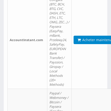
(BTC, BCH,
BTG, CVC,
DASH, ETC,
ETH, LTC,
OMG, ZEC…) /
Paysera
(EasyPay,
mBank,
Acheter mainten
AccountInstant.com
Przelewy24,
SafetyPay,
EUROPEAN
Bank
Transfer) /
Payssion,
Giropay /
Local
Methods
(20+
Methods)
Paypal /
Webmoney /
Bitcoin /
Paysera