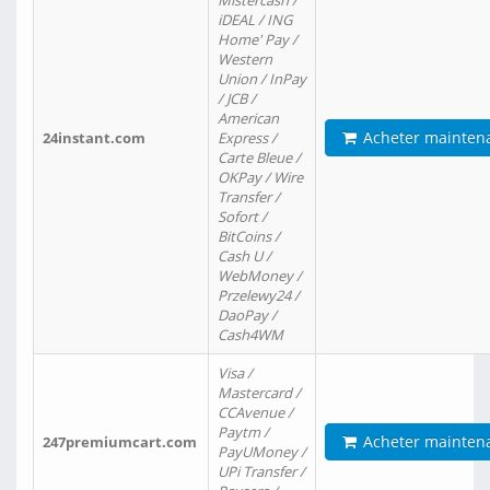
Mistercash /
iDEAL / ING
Home' Pay /
Western
Union / InPay
/ JCB /
American
Acheter mainten
24instant.com
Express /
Carte Bleue /
OKPay / Wire
Transfer /
Sofort /
BitCoins /
Cash U /
WebMoney /
Przelewy24 /
DaoPay /
Cash4WM
Visa /
Mastercard /
CCAvenue /
Paytm /
Acheter mainten
247premiumcart.com
PayUMoney /
UPi Transfer /