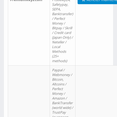
Safetypay,
SEPA,
Banktransfer)
/ Perfect
Money /
Bitpay / Skrill
/ Credit card
(Japan Only) /
Neteller /
Local
Methods
(25+
methods)
Paypal /
Webmoney /
Bitcoin,
Altcoins /
Perfect
Money /
Amazon /
BankTransfer
(world wide) /
TrustPay