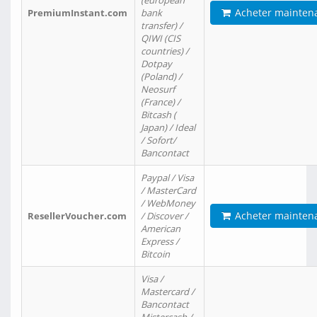
(european
Acheter mainten
PremiumInstant.com
bank
transfer) /
QIWI (CIS
countries) /
Dotpay
(Poland) /
Neosurf
(France) /
Bitcash (
Japan) / Ideal
/ Sofort/
Bancontact
Paypal / Visa
/ MasterCard
/ WebMoney
Acheter mainten
ResellerVoucher.com
/ Discover /
American
Express /
Bitcoin
Visa /
Mastercard /
Bancontact