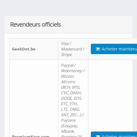
Revendeurs officiels
Visa /
Acheter mainten
GeekDot.be
Mastercard /
Stripe
Paypal /
Webmoney /
Bitcoin,
Altcoins
(BCH, BTG,
CVC, DASH,
DOGE, EOS,
ETC, ETH,
LTC, OMG,
SNT, ZEC…) /
Paysera
(Easypay,
Mbank,
Acheter mainten
PremiumKeys.com
Przelewy24,