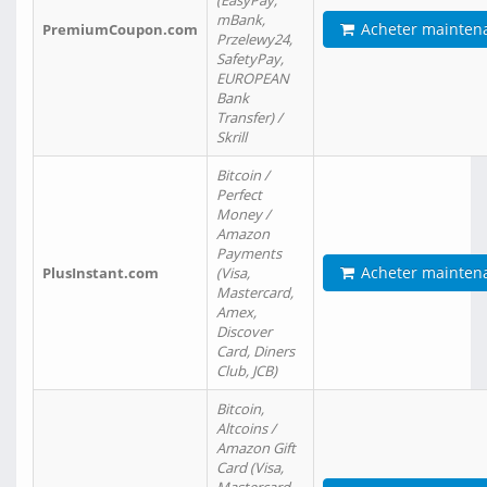
(EasyPay,
mBank,
Acheter mainten
PremiumCoupon.com
Przelewy24,
SafetyPay,
EUROPEAN
Bank
Transfer) /
Skrill
Bitcoin /
Perfect
Money /
Amazon
Payments
Acheter mainten
PlusInstant.com
(Visa,
Mastercard,
Amex,
Discover
Card, Diners
Club, JCB)
Bitcoin,
Altcoins /
Amazon Gift
Card (Visa,