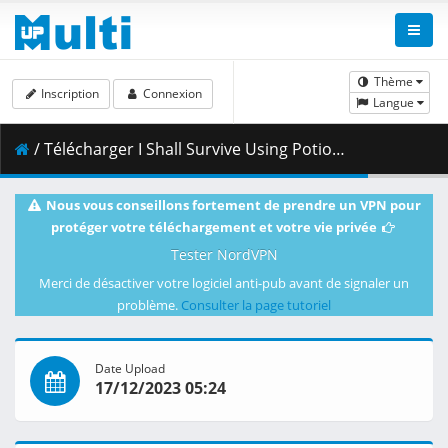
Thème
Inscription
Connexion
Langue
/ Télécharger I Shall Survive Using Potions_ - S01E09 - -I_m Going to Relax in a Hot Spring for a While_.mkv.001 ( 458.44 MB )
Nous vous conseillons fortement de prendre un VPN pour
protéger votre téléchargement et votre vie privée
Tester NordVPN
Merci de désactiver votre logiciel anti-pub avant de signaler un
problème.
Consulter la page tutoriel
Date Upload
17/12/2023 05:24