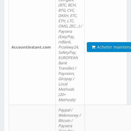
(BTC, BCH,
BTG, CVC,
DASH, ETC,
ETH, LTC,
OMG, ZEC…) /
Paysera
(EasyPay,
mBank,
Acheter mainten
AccountInstant.com
Przelewy24,
SafetyPay,
EUROPEAN
Bank
Transfer) /
Payssion,
Giropay /
Local
Methods
(20+
Methods)
Paypal /
Webmoney /
Bitcoin /
Paysera