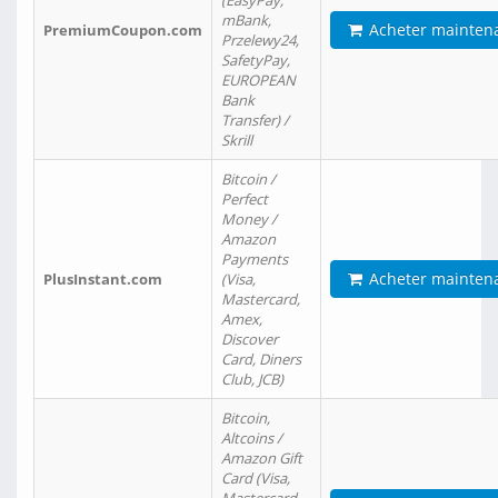
(EasyPay,
mBank,
Acheter mainten
PremiumCoupon.com
Przelewy24,
SafetyPay,
EUROPEAN
Bank
Transfer) /
Skrill
Bitcoin /
Perfect
Money /
Amazon
Payments
Acheter mainten
PlusInstant.com
(Visa,
Mastercard,
Amex,
Discover
Card, Diners
Club, JCB)
Bitcoin,
Altcoins /
Amazon Gift
Card (Visa,