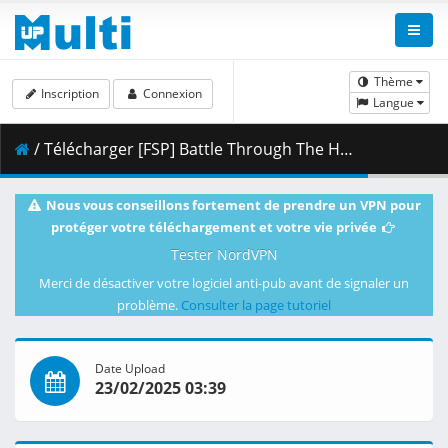
Thème
Inscription
Connexion
Langue
/ Télécharger [FSP] Battle Through The Heavens NF - 135 [4K] [558A5225].mkv.002 ( 398.41 MB )
Nous vous conseillons fortement de prendre un VPN pour
protéger votre téléchargement et votre vie privée
Tester NordVPN
Merci de désactiver votre logiciel anti-pub avant de signaler un
problème.
Consulter la page tutoriel
Date Upload
23/02/2025 03:39