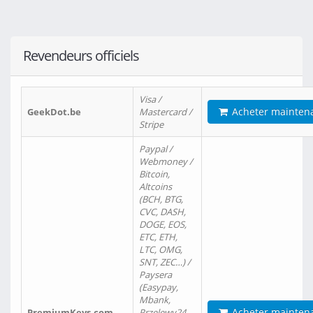
Revendeurs officiels
Visa /
Acheter mainten
GeekDot.be
Mastercard /
Stripe
Paypal /
Webmoney /
Bitcoin,
Altcoins
(BCH, BTG,
CVC, DASH,
DOGE, EOS,
ETC, ETH,
LTC, OMG,
SNT, ZEC…) /
Paysera
(Easypay,
Mbank,
Acheter mainten
PremiumKeys.com
Przelewy24,