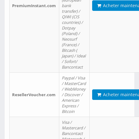
(european
Acheter mainten
PremiumInstant.com
bank
transfer) /
QIWI (CIS
countries) /
Dotpay
(Poland) /
Neosurf
(France) /
Bitcash (
Japan) / Ideal
/ Sofort/
Bancontact
Paypal / Visa
/ MasterCard
/ WebMoney
Acheter mainten
ResellerVoucher.com
/ Discover /
American
Express /
Bitcoin
Visa /
Mastercard /
Bancontact