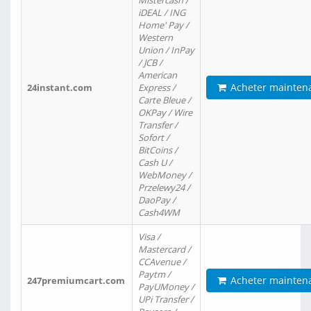
Mistercash /
iDEAL / ING
Home' Pay /
Western
Union / InPay
/ JCB /
American
Acheter mainten
24instant.com
Express /
Carte Bleue /
OKPay / Wire
Transfer /
Sofort /
BitCoins /
Cash U /
WebMoney /
Przelewy24 /
DaoPay /
Cash4WM
Visa /
Mastercard /
CCAvenue /
Paytm /
Acheter mainten
247premiumcart.com
PayUMoney /
UPi Transfer /