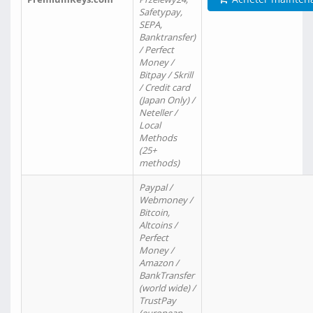
Safetypay,
SEPA,
Banktransfer)
/ Perfect
Money /
Bitpay / Skrill
/ Credit card
(Japan Only) /
Neteller /
Local
Methods
(25+
methods)
Paypal /
Webmoney /
Bitcoin,
Altcoins /
Perfect
Money /
Amazon /
BankTransfer
(world wide) /
TrustPay