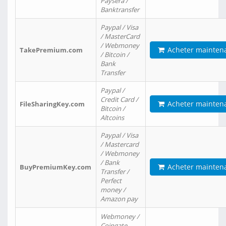
Paysera /
Banktransfer
Paypal / Visa
/ MasterCard
/ Webmoney
Acheter mainten
TakePremium.com
/ Bitcoin /
Bank
Transfer
Paypal /
Credit Card /
Acheter mainten
FileSharingKey.com
Bitcoin /
Altcoins
Paypal / Visa
/ Mastercard
/ Webmoney
/ Bank
Acheter mainten
BuyPremiumKey.com
Transfer /
Perfect
money /
Amazon pay
Webmoney /
Coingate