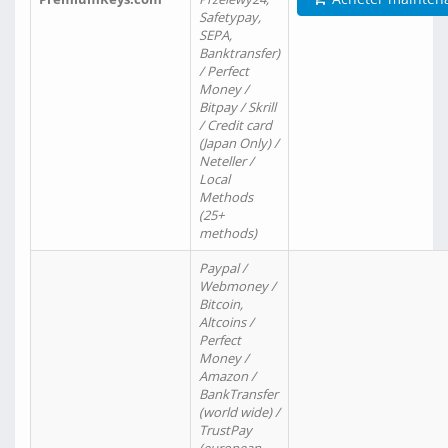
Safetypay,
SEPA,
Banktransfer)
/ Perfect
Money /
Bitpay / Skrill
/ Credit card
(Japan Only) /
Neteller /
Local
Methods
(25+
methods)
Paypal /
Webmoney /
Bitcoin,
Altcoins /
Perfect
Money /
Amazon /
BankTransfer
(world wide) /
TrustPay