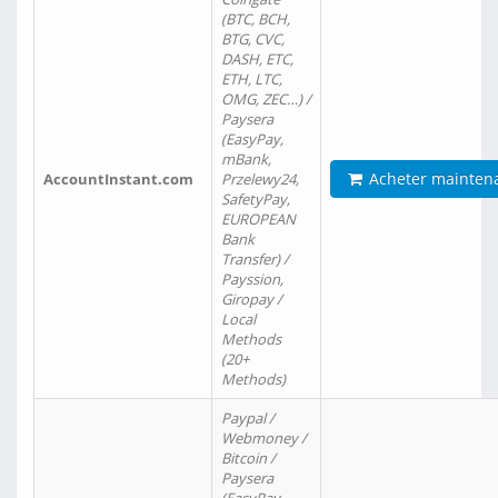
(BTC, BCH,
BTG, CVC,
DASH, ETC,
ETH, LTC,
OMG, ZEC…) /
Paysera
(EasyPay,
mBank,
Acheter mainten
AccountInstant.com
Przelewy24,
SafetyPay,
EUROPEAN
Bank
Transfer) /
Payssion,
Giropay /
Local
Methods
(20+
Methods)
Paypal /
Webmoney /
Bitcoin /
Paysera