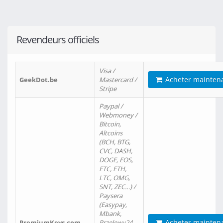
Revendeurs officiels
Visa /
Acheter mainten
GeekDot.be
Mastercard /
Stripe
Paypal /
Webmoney /
Bitcoin,
Altcoins
(BCH, BTG,
CVC, DASH,
DOGE, EOS,
ETC, ETH,
LTC, OMG,
SNT, ZEC…) /
Paysera
(Easypay,
Mbank,
Acheter mainten
PremiumKeys.com
Przelewy24,