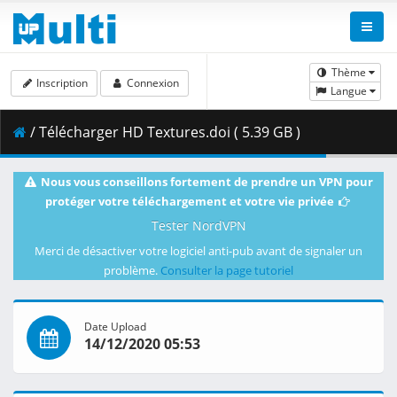
Thème
Inscription
Connexion
Langue
/ Télécharger HD Textures.doi ( 5.39 GB )
Nous vous conseillons fortement de prendre un VPN pour
protéger votre téléchargement et votre vie privée
Tester NordVPN
Merci de désactiver votre logiciel anti-pub avant de signaler un
problème.
Consulter la page tutoriel
Date Upload
14/12/2020 05:53