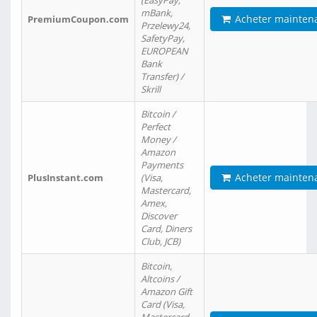
(EasyPay,
mBank,
Acheter mainten
PremiumCoupon.com
Przelewy24,
SafetyPay,
EUROPEAN
Bank
Transfer) /
Skrill
Bitcoin /
Perfect
Money /
Amazon
Payments
Acheter mainten
PlusInstant.com
(Visa,
Mastercard,
Amex,
Discover
Card, Diners
Club, JCB)
Bitcoin,
Altcoins /
Amazon Gift
Card (Visa,