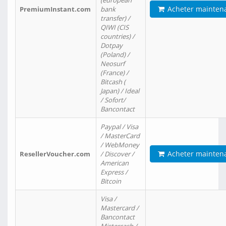
(european
Acheter mainten
PremiumInstant.com
bank
transfer) /
QIWI (CIS
countries) /
Dotpay
(Poland) /
Neosurf
(France) /
Bitcash (
Japan) / Ideal
/ Sofort/
Bancontact
Paypal / Visa
/ MasterCard
/ WebMoney
Acheter mainten
ResellerVoucher.com
/ Discover /
American
Express /
Bitcoin
Visa /
Mastercard /
Bancontact