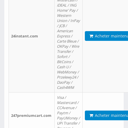
Mistercash /
iDEAL / ING
Home' Pay /
Western
Union / InPay
/ JCB /
American
Acheter mainten
24instant.com
Express /
Carte Bleue /
OKPay / Wire
Transfer /
Sofort /
BitCoins /
Cash U /
WebMoney /
Przelewy24 /
DaoPay /
Cash4WM
Visa /
Mastercard /
CCAvenue /
Paytm /
Acheter mainten
247premiumcart.com
PayUMoney /
UPi Transfer /