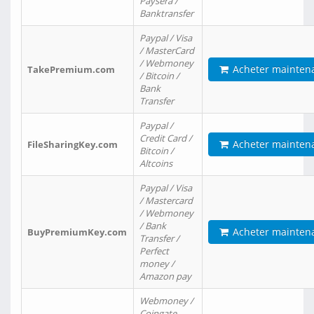
Paysera /
Banktransfer
Paypal / Visa
/ MasterCard
/ Webmoney
Acheter mainten
TakePremium.com
/ Bitcoin /
Bank
Transfer
Paypal /
Credit Card /
Acheter mainten
FileSharingKey.com
Bitcoin /
Altcoins
Paypal / Visa
/ Mastercard
/ Webmoney
/ Bank
Acheter mainten
BuyPremiumKey.com
Transfer /
Perfect
money /
Amazon pay
Webmoney /
Coingate