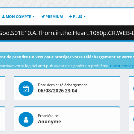
MON COMPTE
PREMIUM
PLUS
horn.in.the.Heart.1080p.CR.WEB-DL.AAC2.0.H.264-VARYG.mkv.003 ( 
nt de prendre un VPN pour protéger votre téléchargement et votre 
sactiver votre logiciel anti-pub avant de signaler un problème.
Consulter la 
Date dernier téléchargement
06/08/2026 23:04
Propriétaire
Anonyme