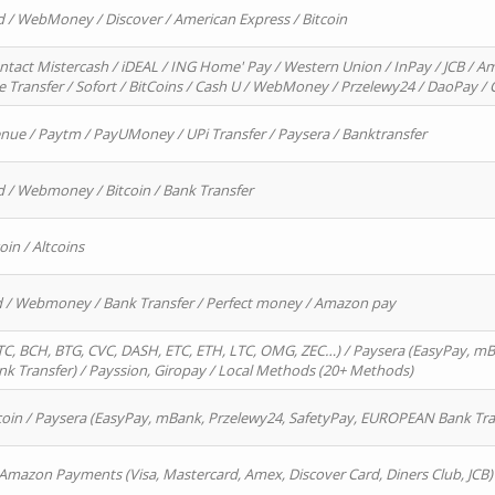
d / WebMoney / Discover / American Express / Bitcoin
ntact Mistercash / iDEAL / ING Home' Pay / Western Union / InPay / JCB / Am
re Transfer / Sofort / BitCoins / Cash U / WebMoney / Przelewy24 / DaoPay 
enue / Paytm / PayUMoney / UPi Transfer / Paysera / Banktransfer
d / Webmoney / Bitcoin / Bank Transfer
oin / Altcoins
rd / Webmoney / Bank Transfer / Perfect money / Amazon pay
, BCH, BTG, CVC, DASH, ETC, ETH, LTC, OMG, ZEC…) / Paysera (EasyPay, mB
 Transfer) / Payssion, Giropay / Local Methods (20+ Methods)
oin / Paysera (EasyPay, mBank, Przelewy24, SafetyPay, EUROPEAN Bank Transf
 Amazon Payments (Visa, Mastercard, Amex, Discover Card, Diners Club, JCB)