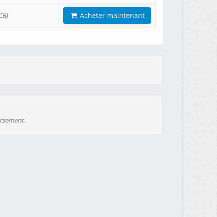
Acheter maintenant
CB)
ursement.