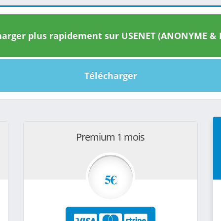
arger plus rapidement sur USENET (ANONYME & I
Télécharger
Premium 1 mois
5€