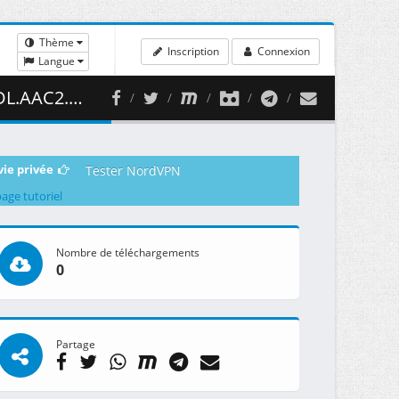
Thème
Inscription
Connexion
Langue
471.96 MB )
vie privée
Tester NordVPN
page tutoriel
Nombre de téléchargements
0
Partage