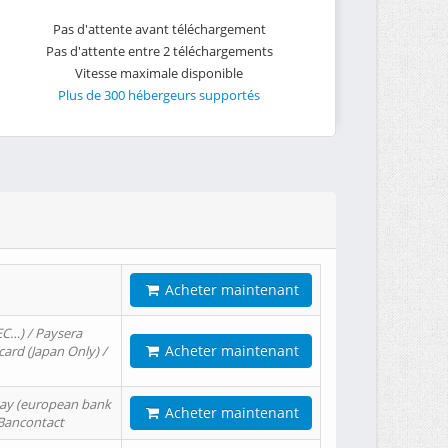
Pas d'attente avant téléchargement
Pas d'attente entre 2 téléchargements
Vitesse maximale disponible
Plus de 300 hébergeurs supportés
Acheter maintenant
EC…) / Paysera
Acheter maintenant
card (Japan Only) /
tPay (european bank
Acheter maintenant
/ Bancontact