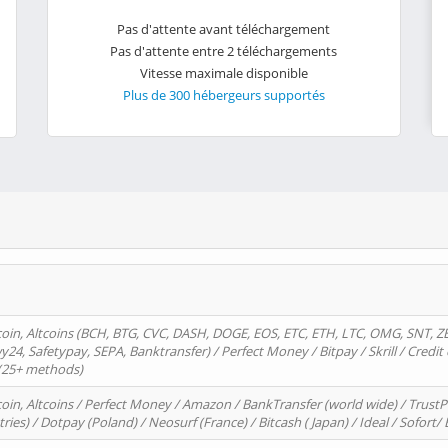
Pas d'attente avant téléchargement
Pas d'attente entre 2 téléchargements
Vitesse maximale disponible
Plus de 300 hébergeurs supportés
oin, Altcoins (BCH, BTG, CVC, DASH, DOGE, EOS, ETC, ETH, LTC, OMG, SNT, Z
4, Safetypay, SEPA, Banktransfer) / Perfect Money / Bitpay / Skrill / Credit 
 (25+ methods)
oin, Altcoins / Perfect Money / Amazon / BankTransfer (world wide) / Trus
tries) / Dotpay (Poland) / Neosurf (France) / Bitcash ( Japan) / Ideal / Sofort