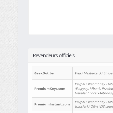
Revendeurs officiels
GeekDot.be
Visa / Mastercard / Stripe
Paypal / Webmoney / Bitc
PremiumKeys.com
(Easypay, Mbank, Przelewy2
Neteller / Local Methods
Paypal / Webmoney / Bitc
PremiumInstant.com
transfer) / QIWI (CIS coun