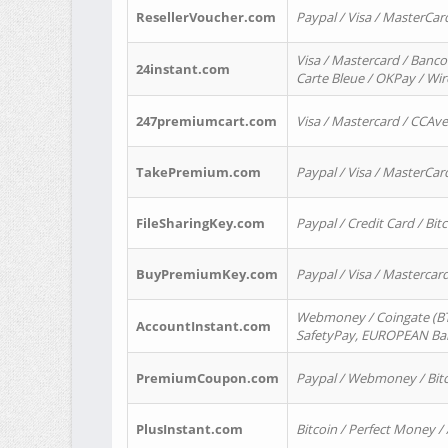
ResellerVoucher.com
Paypal / Visa / MasterCar
Visa / Mastercard / Banco
24instant.com
Carte Bleue / OKPay / Wi
247premiumcart.com
Visa / Mastercard / CCAv
TakePremium.com
Paypal / Visa / MasterCar
FileSharingKey.com
Paypal / Credit Card / Bitc
BuyPremiumKey.com
Paypal / Visa / Masterca
Webmoney / Coingate (BTC
AccountInstant.com
SafetyPay, EUROPEAN Bank
PremiumCoupon.com
Paypal / Webmoney / Bitc
PlusInstant.com
Bitcoin / Perfect Money /