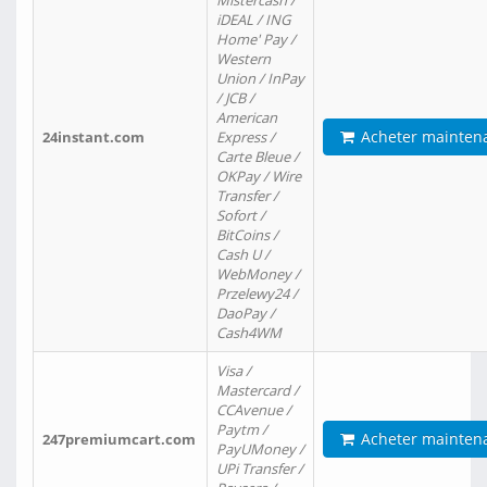
Mistercash /
iDEAL / ING
Home' Pay /
Western
Union / InPay
/ JCB /
American
Acheter mainten
24instant.com
Express /
Carte Bleue /
OKPay / Wire
Transfer /
Sofort /
BitCoins /
Cash U /
WebMoney /
Przelewy24 /
DaoPay /
Cash4WM
Visa /
Mastercard /
CCAvenue /
Paytm /
Acheter mainten
247premiumcart.com
PayUMoney /
UPi Transfer /