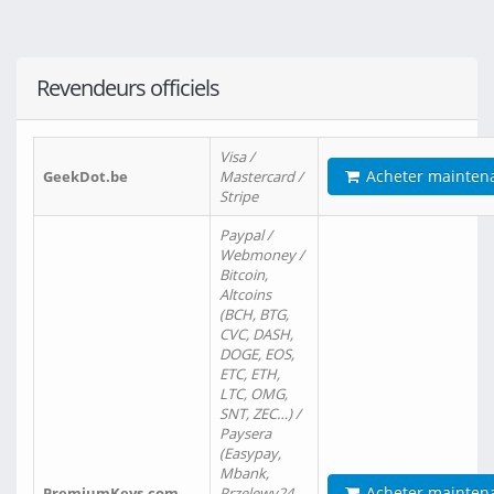
Revendeurs officiels
Visa /
Acheter mainten
GeekDot.be
Mastercard /
Stripe
Paypal /
Webmoney /
Bitcoin,
Altcoins
(BCH, BTG,
CVC, DASH,
DOGE, EOS,
ETC, ETH,
LTC, OMG,
SNT, ZEC…) /
Paysera
(Easypay,
Mbank,
Acheter mainten
PremiumKeys.com
Przelewy24,