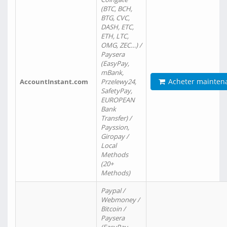
(BTC, BCH,
BTG, CVC,
DASH, ETC,
ETH, LTC,
OMG, ZEC…) /
Paysera
(EasyPay,
mBank,
Acheter mainten
AccountInstant.com
Przelewy24,
SafetyPay,
EUROPEAN
Bank
Transfer) /
Payssion,
Giropay /
Local
Methods
(20+
Methods)
Paypal /
Webmoney /
Bitcoin /
Paysera