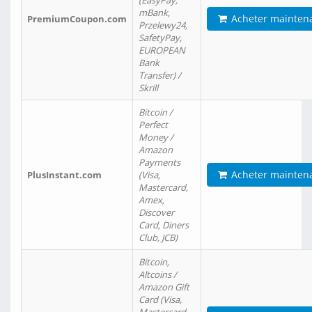
(EasyPay,
mBank,
Acheter mainten
PremiumCoupon.com
Przelewy24,
SafetyPay,
EUROPEAN
Bank
Transfer) /
Skrill
Bitcoin /
Perfect
Money /
Amazon
Payments
Acheter mainten
PlusInstant.com
(Visa,
Mastercard,
Amex,
Discover
Card, Diners
Club, JCB)
Bitcoin,
Altcoins /
Amazon Gift
Card (Visa,