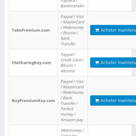
Paysera /
Banktransfer
Paypal / Visa
/ MasterCard
/ Webmoney
Acheter mainten
TakePremium.com
/ Bitcoin /
Bank
Transfer
Paypal /
Credit Card /
Acheter mainten
FileSharingKey.com
Bitcoin /
Altcoins
Paypal / Visa
/ Mastercard
/ Webmoney
/ Bank
Acheter mainten
BuyPremiumKey.com
Transfer /
Perfect
money /
Amazon pay
Webmoney /
Coingate