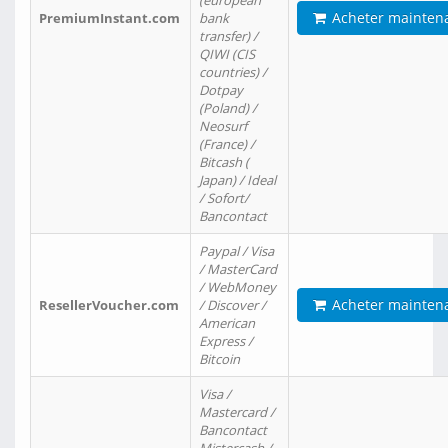
(european
Acheter mainten
PremiumInstant.com
bank
transfer) /
QIWI (CIS
countries) /
Dotpay
(Poland) /
Neosurf
(France) /
Bitcash (
Japan) / Ideal
/ Sofort/
Bancontact
Paypal / Visa
/ MasterCard
/ WebMoney
Acheter mainten
ResellerVoucher.com
/ Discover /
American
Express /
Bitcoin
Visa /
Mastercard /
Bancontact