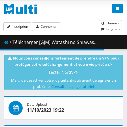
Thème
Inscription
Connexion
Langue
/ Télécharger [GJM] Watashi no Shiawase na Kekkon (My Happy Marriage) - 12 [DADCE873].mkv.014 ( 489.99 MB )
Nous vous conseillons fortement de prendre un VPN pour
protéger votre téléchargement et votre vie privée
Tester NordVPN
Merci de désactiver votre logiciel anti-pub avant de signaler un
problème.
Consulter la page tutoriel
Date Upload
11/10/2023 19:22