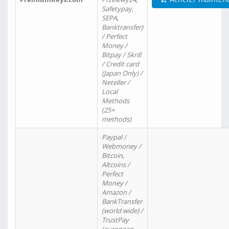
Safetypay,
SEPA,
Banktransfer)
/ Perfect
Money /
Bitpay / Skrill
/ Credit card
(Japan Only) /
Neteller /
Local
Methods
(25+
methods)
Paypal /
Webmoney /
Bitcoin,
Altcoins /
Perfect
Money /
Amazon /
BankTransfer
(world wide) /
TrustPay