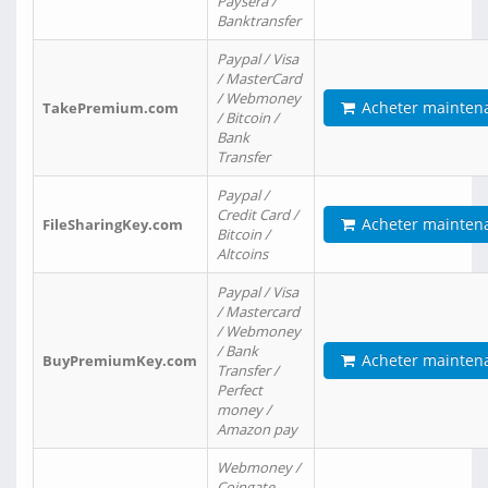
Paysera /
Banktransfer
Paypal / Visa
/ MasterCard
/ Webmoney
Acheter mainten
TakePremium.com
/ Bitcoin /
Bank
Transfer
Paypal /
Credit Card /
Acheter mainten
FileSharingKey.com
Bitcoin /
Altcoins
Paypal / Visa
/ Mastercard
/ Webmoney
/ Bank
Acheter mainten
BuyPremiumKey.com
Transfer /
Perfect
money /
Amazon pay
Webmoney /
Coingate