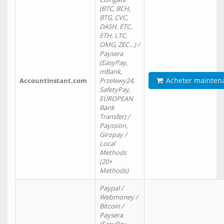
(BTC, BCH,
BTG, CVC,
DASH, ETC,
ETH, LTC,
OMG, ZEC…) /
Paysera
(EasyPay,
mBank,
Acheter mainten
AccountInstant.com
Przelewy24,
SafetyPay,
EUROPEAN
Bank
Transfer) /
Payssion,
Giropay /
Local
Methods
(20+
Methods)
Paypal /
Webmoney /
Bitcoin /
Paysera