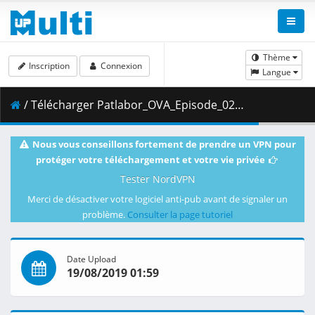
Thème
Inscription
Connexion
Langue
/ Télécharger Patlabor_OVA_Episode_02__Player_Edition___x264_AC3_.mp4.005 ( 400.23 MB )
Nous vous conseillons fortement de prendre un VPN pour
protéger votre téléchargement et votre vie privée
Tester NordVPN
Merci de désactiver votre logiciel anti-pub avant de signaler un
problème.
Consulter la page tutoriel
Date Upload
19/08/2019 01:59