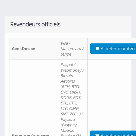
Revendeurs officiels
Visa /
Acheter mainten
GeekDot.be
Mastercard /
Stripe
Paypal /
Webmoney /
Bitcoin,
Altcoins
(BCH, BTG,
CVC, DASH,
DOGE, EOS,
ETC, ETH,
LTC, OMG,
SNT, ZEC…) /
Paysera
(Easypay,
Mbank,
Acheter mainten
PremiumKeys.com
Przelewy24,