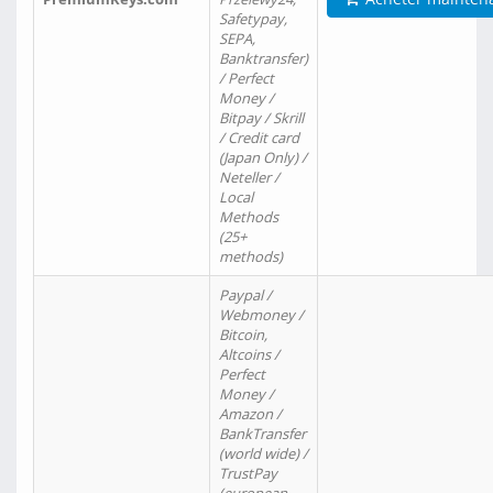
Safetypay,
SEPA,
Banktransfer)
/ Perfect
Money /
Bitpay / Skrill
/ Credit card
(Japan Only) /
Neteller /
Local
Methods
(25+
methods)
Paypal /
Webmoney /
Bitcoin,
Altcoins /
Perfect
Money /
Amazon /
BankTransfer
(world wide) /
TrustPay