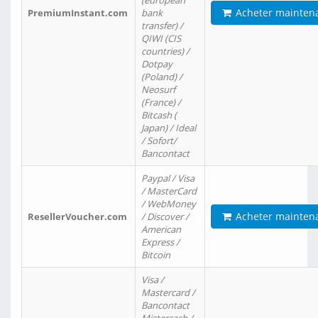
(european
Acheter mainten
PremiumInstant.com
bank
transfer) /
QIWI (CIS
countries) /
Dotpay
(Poland) /
Neosurf
(France) /
Bitcash (
Japan) / Ideal
/ Sofort/
Bancontact
Paypal / Visa
/ MasterCard
/ WebMoney
Acheter mainten
ResellerVoucher.com
/ Discover /
American
Express /
Bitcoin
Visa /
Mastercard /
Bancontact