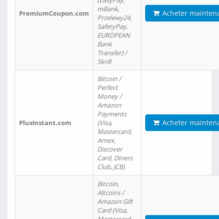
(EasyPay,
mBank,
Acheter mainten
PremiumCoupon.com
Przelewy24,
SafetyPay,
EUROPEAN
Bank
Transfer) /
Skrill
Bitcoin /
Perfect
Money /
Amazon
Payments
Acheter mainten
PlusInstant.com
(Visa,
Mastercard,
Amex,
Discover
Card, Diners
Club, JCB)
Bitcoin,
Altcoins /
Amazon Gift
Card (Visa,