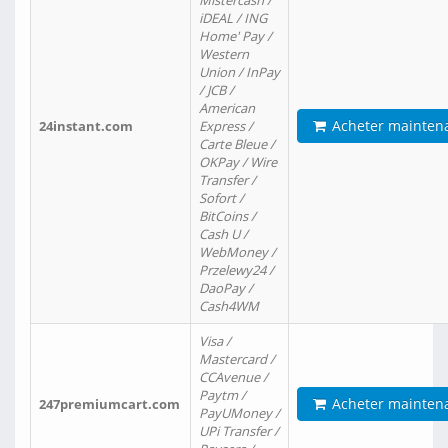
Mistercash /
iDEAL / ING
Home' Pay /
Western
Union / InPay
/ JCB /
American
Acheter mainten
24instant.com
Express /
Carte Bleue /
OKPay / Wire
Transfer /
Sofort /
BitCoins /
Cash U /
WebMoney /
Przelewy24 /
DaoPay /
Cash4WM
Visa /
Mastercard /
CCAvenue /
Paytm /
Acheter mainten
247premiumcart.com
PayUMoney /
UPi Transfer /