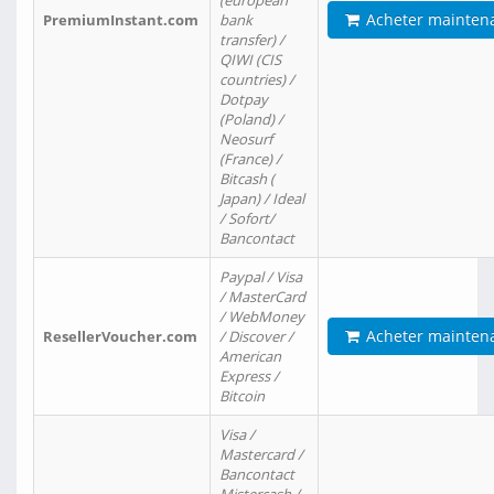
(european
Acheter mainten
PremiumInstant.com
bank
transfer) /
QIWI (CIS
countries) /
Dotpay
(Poland) /
Neosurf
(France) /
Bitcash (
Japan) / Ideal
/ Sofort/
Bancontact
Paypal / Visa
/ MasterCard
/ WebMoney
Acheter mainten
ResellerVoucher.com
/ Discover /
American
Express /
Bitcoin
Visa /
Mastercard /
Bancontact