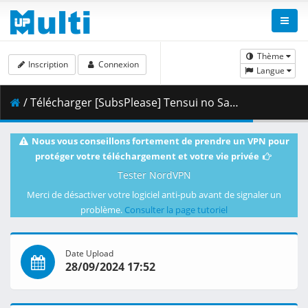
Thème
Inscription
Connexion
Langue
/ Télécharger [SubsPlease] Tensui no Sakuna-hime - 13 (1080p) [401A9DD8].mkv.002 ( 394.58 MB )
Nous vous conseillons fortement de prendre un VPN pour
protéger votre téléchargement et votre vie privée
Tester NordVPN
Merci de désactiver votre logiciel anti-pub avant de signaler un
problème.
Consulter la page tutoriel
Date Upload
28/09/2024 17:52