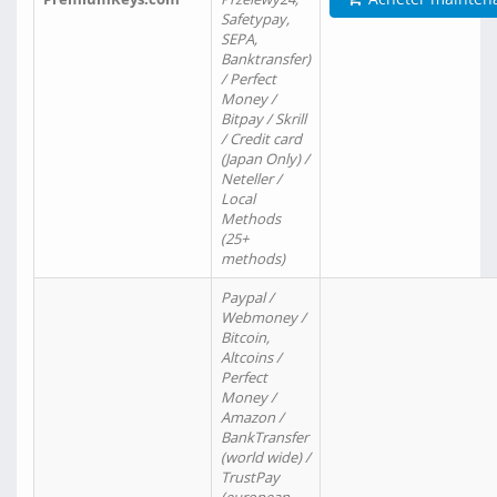
Safetypay,
SEPA,
Banktransfer)
/ Perfect
Money /
Bitpay / Skrill
/ Credit card
(Japan Only) /
Neteller /
Local
Methods
(25+
methods)
Paypal /
Webmoney /
Bitcoin,
Altcoins /
Perfect
Money /
Amazon /
BankTransfer
(world wide) /
TrustPay