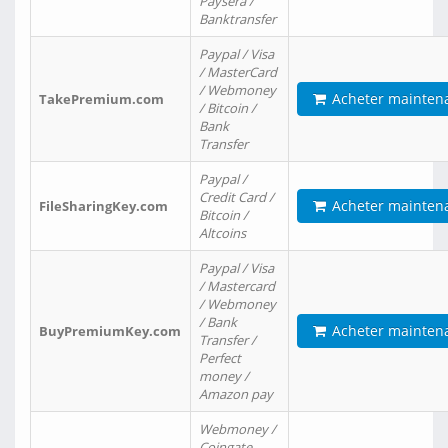
Paysera /
Banktransfer
Paypal / Visa
/ MasterCard
/ Webmoney
Acheter mainten
TakePremium.com
/ Bitcoin /
Bank
Transfer
Paypal /
Credit Card /
Acheter mainten
FileSharingKey.com
Bitcoin /
Altcoins
Paypal / Visa
/ Mastercard
/ Webmoney
/ Bank
Acheter mainten
BuyPremiumKey.com
Transfer /
Perfect
money /
Amazon pay
Webmoney /
Coingate