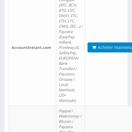
(BTC, BCH,
BTG, CVC,
DASH, ETC,
ETH, LTC,
OMG, ZEC…) /
Paysera
(EasyPay,
mBank,
Acheter mainten
AccountInstant.com
Przelewy24,
SafetyPay,
EUROPEAN
Bank
Transfer) /
Payssion,
Giropay /
Local
Methods
(20+
Methods)
Paypal /
Webmoney /
Bitcoin /
Paysera