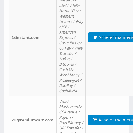
Mistercash /
iDEAL / ING
Home' Pay /
Western
Union / InPay
/ JCB /
American
Acheter mainten
24instant.com
Express /
Carte Bleue /
OKPay / Wire
Transfer /
Sofort /
BitCoins /
Cash U /
WebMoney /
Przelewy24 /
DaoPay /
Cash4WM
Visa /
Mastercard /
CCAvenue /
Paytm /
Acheter mainten
247premiumcart.com
PayUMoney /
UPi Transfer /