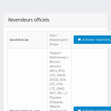
Revendeurs officiels
Visa /
Acheter mainten
GeekDot.be
Mastercard /
Stripe
Paypal /
Webmoney /
Bitcoin,
Altcoins
(BCH, BTG,
CVC, DASH,
DOGE, EOS,
ETC, ETH,
LTC, OMG,
SNT, ZEC…) /
Paysera
(Easypay,
Mbank,
Acheter mainten
PremiumKeys.com
Przelewy24,