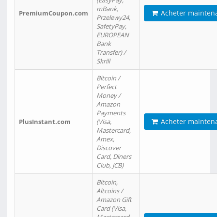
(EasyPay,
mBank,
Acheter mainten
PremiumCoupon.com
Przelewy24,
SafetyPay,
EUROPEAN
Bank
Transfer) /
Skrill
Bitcoin /
Perfect
Money /
Amazon
Payments
Acheter mainten
PlusInstant.com
(Visa,
Mastercard,
Amex,
Discover
Card, Diners
Club, JCB)
Bitcoin,
Altcoins /
Amazon Gift
Card (Visa,