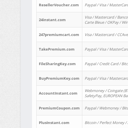
ResellerVoucher.com
Paypal / Visa / MasterCar
Visa / Mastercard / Banco
24instant.com
Carte Bleue / OKPay / Wi
247premiumcart.com
Visa / Mastercard / CCAv
TakePremium.com
Paypal / Visa / MasterCar
FileSharingKey.com
Paypal / Credit Card / Bitc
BuyPremiumKey.com
Paypal / Visa / Masterca
Webmoney / Coingate (BTC
AccountInstant.com
SafetyPay, EUROPEAN Bank
PremiumCoupon.com
Paypal / Webmoney / Bitc
PlusInstant.com
Bitcoin / Perfect Money /