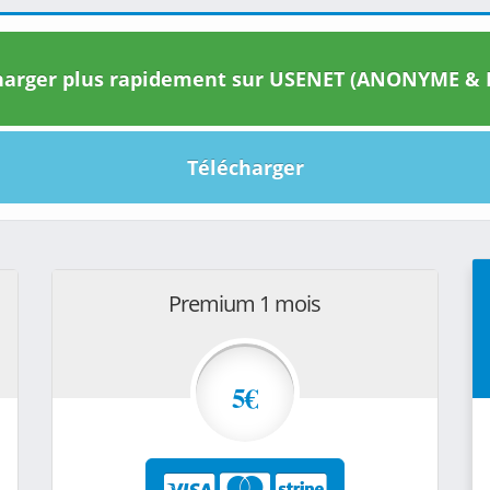
arger plus rapidement sur USENET (ANONYME & I
Télécharger
Premium 1 mois
5€