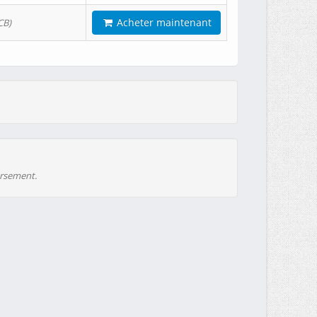
Acheter maintenant
CB)
ursement.