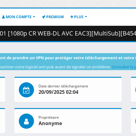
MON COMPTE
PREMIUM
PLUS
080p CR WEB-DL AVC EAC3][MultiSub][B4544289].mkv.002 ( 4
nt de prendre un VPN pour protéger votre téléchargement et votre 
sactiver votre logiciel anti-pub avant de signaler un problème.
Consulter la 
Date dernier téléchargement
20/09/2025 02:04
Propriétaire
Anonyme