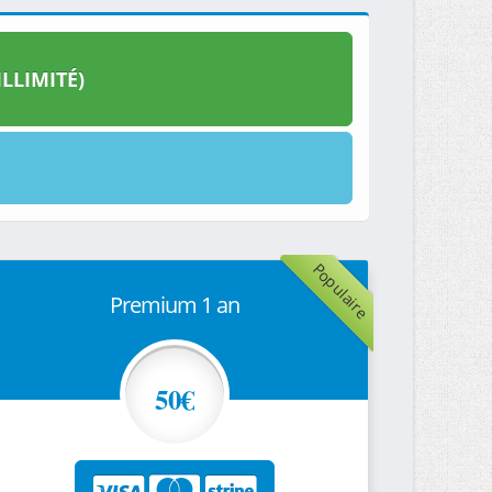
LLIMITÉ)
Populaire
Premium 1 an
50€