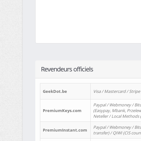
Revendeurs officiels
GeekDot.be
Visa / Mastercard / Stripe
Paypal / Webmoney / Bitc
PremiumKeys.com
(Easypay, Mbank, Przelewy2
Neteller / Local Methods
Paypal / Webmoney / Bitc
PremiumInstant.com
transfer) / QIWI (CIS coun