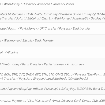
d / WebMoney / Discover / American Express / Bitcoin
ntact Mistercash / iDEAL / ING Home' Pay / Western Union / InPay / JCB / Am
re Transfer / Sofort / BitCoins / Cash U / WebMoney / Przelewy24 / DaoPay 
enue / Paytm / PayUMoney / UPi Transfer / Paysera / Banktransfer
d / Webmoney / Bitcoin / Bank Transfer
oin / Altcoins
rd / Webmoney / Bank Transfer / Perfect money / Amazon pay
, BCH, BTG, CVC, DASH, ETC, ETH, LTC, OMG, ZEC…) / Paysera (EasyPay, mB
 Transfer) / Payssion, Giropay / Local Methods (20+ Methods)
oin / Paysera (EasyPay, mBank, Przelewy24, SafetyPay, EUROPEAN Bank Transf
 Amazon Payments (Visa, Mastercard, Amex, Discover Card, Diners Club, JCB)