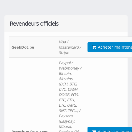
Revendeurs officiels
Visa /
Acheter mainten
GeekDot.be
Mastercard /
Stripe
Paypal /
Webmoney /
Bitcoin,
Altcoins
(BCH, BTG,
CVC, DASH,
DOGE, EOS,
ETC, ETH,
LTC, OMG,
SNT, ZEC…) /
Paysera
(Easypay,
Mbank,
Acheter mainten
PremiumKeys.com
Przelewy24,