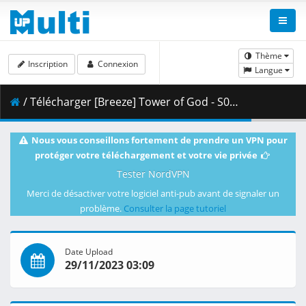
Thème
Inscription
Connexion
Langue
/ Télécharger [Breeze] Tower of God - S01E01 [1080p BD AV1][dual audio].mkv.001 ( 299.10 MB )
Nous vous conseillons fortement de prendre un VPN pour
protéger votre téléchargement et votre vie privée
Tester NordVPN
Merci de désactiver votre logiciel anti-pub avant de signaler un
problème.
Consulter la page tutoriel
Date Upload
29/11/2023 03:09