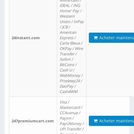
Mistercash /
iDEAL / ING
Home' Pay /
Western
Union / InPay
/ JCB /
American
Acheter mainten
24instant.com
Express /
Carte Bleue /
OKPay / Wire
Transfer /
Sofort /
BitCoins /
Cash U /
WebMoney /
Przelewy24 /
DaoPay /
Cash4WM
Visa /
Mastercard /
CCAvenue /
Paytm /
Acheter mainten
247premiumcart.com
PayUMoney /
UPi Transfer /