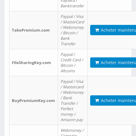
Paysera /
Banktransfer
Paypal / Visa
/ MasterCard
/ Webmoney
Acheter mainten
TakePremium.com
/ Bitcoin /
Bank
Transfer
Paypal /
Credit Card /
Acheter mainten
FileSharingKey.com
Bitcoin /
Altcoins
Paypal / Visa
/ Mastercard
/ Webmoney
/ Bank
Acheter mainten
BuyPremiumKey.com
Transfer /
Perfect
money /
Amazon pay
Webmoney /
Coingate