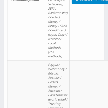
Safetypay,
SEPA,
Banktransfer)
/ Perfect
Money /
Bitpay / Skrill
/ Credit card
(Japan Only) /
Neteller /
Local
Methods
(25+
methods)
Paypal /
Webmoney /
Bitcoin,
Altcoins /
Perfect
Money /
Amazon /
BankTransfer
(world wide) /
TrustPay