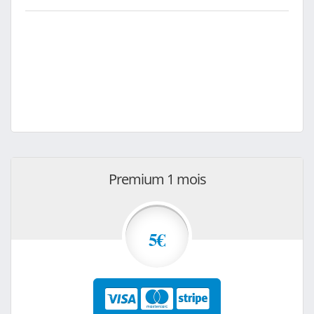
Premium 1 mois
5€