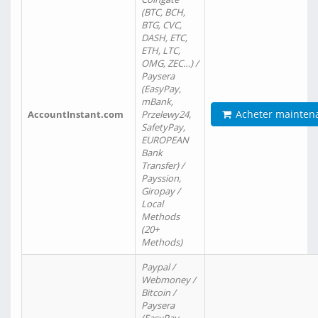
(BTC, BCH,
BTG, CVC,
DASH, ETC,
ETH, LTC,
OMG, ZEC…) /
Paysera
(EasyPay,
mBank,
Acheter mainten
AccountInstant.com
Przelewy24,
SafetyPay,
EUROPEAN
Bank
Transfer) /
Payssion,
Giropay /
Local
Methods
(20+
Methods)
Paypal /
Webmoney /
Bitcoin /
Paysera