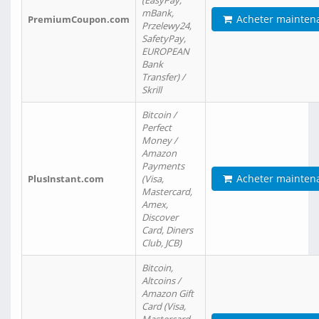
(EasyPay,
mBank,
Acheter mainten
PremiumCoupon.com
Przelewy24,
SafetyPay,
EUROPEAN
Bank
Transfer) /
Skrill
Bitcoin /
Perfect
Money /
Amazon
Payments
Acheter mainten
PlusInstant.com
(Visa,
Mastercard,
Amex,
Discover
Card, Diners
Club, JCB)
Bitcoin,
Altcoins /
Amazon Gift
Card (Visa,