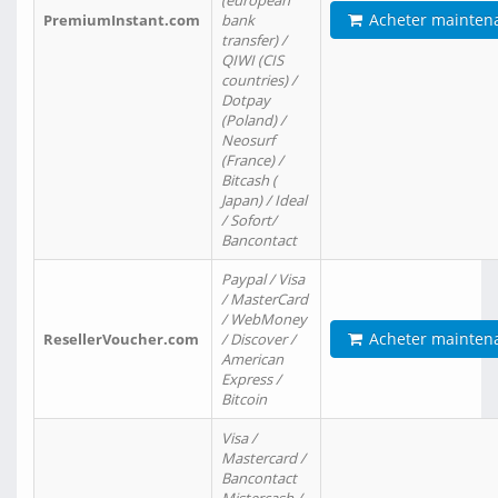
(european
Acheter mainten
PremiumInstant.com
bank
transfer) /
QIWI (CIS
countries) /
Dotpay
(Poland) /
Neosurf
(France) /
Bitcash (
Japan) / Ideal
/ Sofort/
Bancontact
Paypal / Visa
/ MasterCard
/ WebMoney
Acheter mainten
ResellerVoucher.com
/ Discover /
American
Express /
Bitcoin
Visa /
Mastercard /
Bancontact