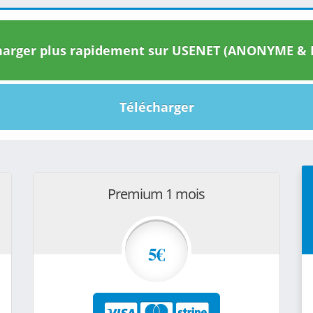
arger plus rapidement sur USENET (ANONYME & I
Télécharger
Premium 1 mois
5€