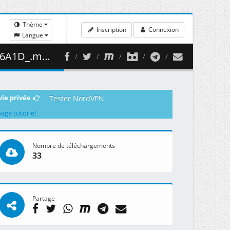
Thème
Inscription
Connexion
Langue
86.34 MB )
vie privée
Tester NordVPN
page tutoriel
Nombre de téléchargements
33
Partage