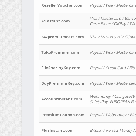
ResellerVoucher.com
Paypal / Visa / MasterCar
Visa / Mastercard / Banco
24instant.com
Carte Bleue / OKPay / Wi
247premiumcart.com
Visa / Mastercard / CCAv
TakePremium.com
Paypal / Visa / MasterCar
FileSharingKey.com
Paypal / Credit Card / Bitc
BuyPremiumKey.com
Paypal / Visa / Masterca
Webmoney / Coingate (BTC
AccountInstant.com
SafetyPay, EUROPEAN Bank
PremiumCoupon.com
Paypal / Webmoney / Bitc
PlusInstant.com
Bitcoin / Perfect Money /