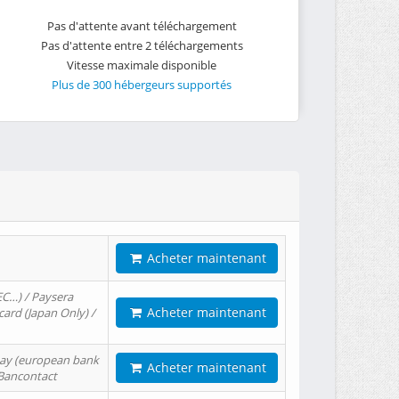
Pas d'attente avant téléchargement
Pas d'attente entre 2 téléchargements
Vitesse maximale disponible
Plus de 300 hébergeurs supportés
Acheter maintenant
EC…) / Paysera
Acheter maintenant
card (Japan Only) /
tPay (european bank
Acheter maintenant
/ Bancontact