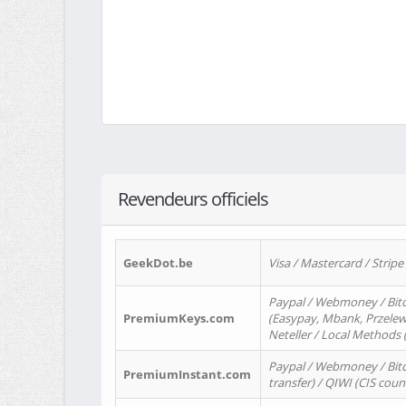
Revendeurs officiels
GeekDot.be
Visa / Mastercard / Stripe
Paypal / Webmoney / Bitc
PremiumKeys.com
(Easypay, Mbank, Przelewy2
Neteller / Local Methods
Paypal / Webmoney / Bitc
PremiumInstant.com
transfer) / QIWI (CIS coun