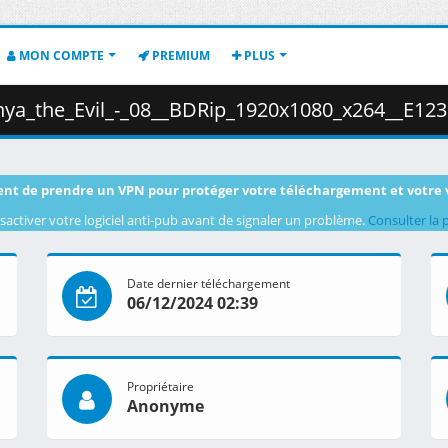
MON COMPTE
PREMIUM
PLUS
Evil_-_08__BDRip_1920x1080_x264__E1236A1D_.mkv.001 ( 2
nt de prendre un VPN pour protéger votre téléchargement et votre 
sactiver votre logiciel anti-pub avant de signaler un problème.
Consulter la 
Date dernier téléchargement
06/12/2024 02:39
Propriétaire
Anonyme