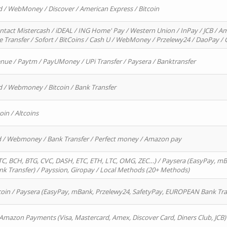
d / WebMoney / Discover / American Express / Bitcoin
ntact Mistercash / iDEAL / ING Home' Pay / Western Union / InPay / JCB / Am
re Transfer / Sofort / BitCoins / Cash U / WebMoney / Przelewy24 / DaoPay 
enue / Paytm / PayUMoney / UPi Transfer / Paysera / Banktransfer
d / Webmoney / Bitcoin / Bank Transfer
oin / Altcoins
rd / Webmoney / Bank Transfer / Perfect money / Amazon pay
, BCH, BTG, CVC, DASH, ETC, ETH, LTC, OMG, ZEC…) / Paysera (EasyPay, mB
 Transfer) / Payssion, Giropay / Local Methods (20+ Methods)
oin / Paysera (EasyPay, mBank, Przelewy24, SafetyPay, EUROPEAN Bank Transf
 Amazon Payments (Visa, Mastercard, Amex, Discover Card, Diners Club, JCB)