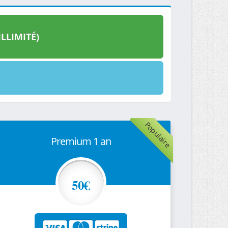
LLIMITÉ)
Populaire
Premium 1 an
50€