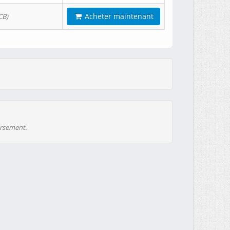
Acheter maintenant
CB)
ursement.