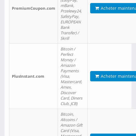
(EasyPay,
mBank,
Acheter mainten
PremiumCoupon.com
Przelewy24,
SafetyPay,
EUROPEAN
Bank
Transfer) /
Skrill
Bitcoin /
Perfect
Money /
Amazon
Payments
Acheter mainten
PlusInstant.com
(Visa,
Mastercard,
Amex,
Discover
Card, Diners
Club, JCB)
Bitcoin,
Altcoins /
Amazon Gift
Card (Visa,