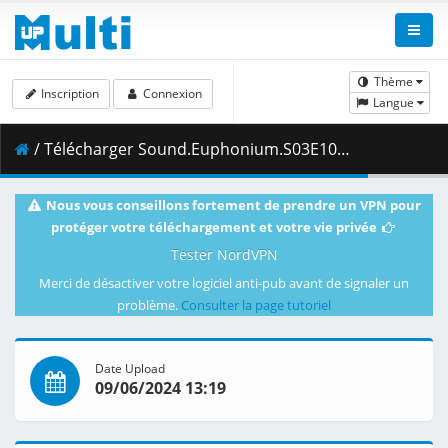
Thème
Inscription
Connexion
Langue
/ Télécharger Sound.Euphonium.S03E10.Expressing.Arpeggios.1080p.CR.WEB-DL.AAC2.0.H.264-VARYG.mkv.001 ( 483.48 MB )
Nous vous conseillons fortement de prendre un VPN pour
protéger votre téléchargement et votre vie privée
Tester NordVPN
Merci de désactiver votre logiciel anti-pub avant de signaler un
problème.
Consulter la page tutoriel
Date Upload
09/06/2024 13:19