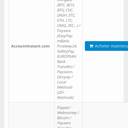
(BTC, BCH,
BTG, CVC,
DASH, ETC,
ETH, LTC,
OMG, ZEC…) /
Paysera
(EasyPay,
mBank,
Acheter mainten
AccountInstant.com
Przelewy24,
SafetyPay,
EUROPEAN
Bank
Transfer) /
Payssion,
Giropay /
Local
Methods
(20+
Methods)
Paypal /
Webmoney /
Bitcoin /
Paysera