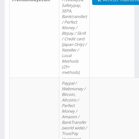
Safetypay,
SEPA,
Banktransfer)
/ Perfect
Money /
Bitpay / Skrill
/ Credit card
(Japan Only) /
Neteller /
Local
Methods
(25+
methods)
Paypal /
Webmoney /
Bitcoin,
Altcoins /
Perfect
Money /
Amazon /
BankTransfer
(world wide) /
TrustPay