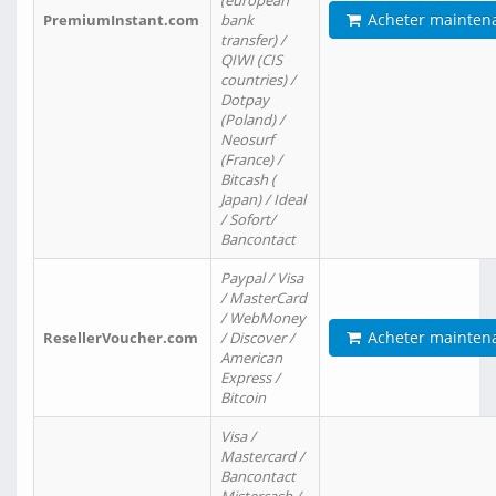
(european
Acheter mainten
PremiumInstant.com
bank
transfer) /
QIWI (CIS
countries) /
Dotpay
(Poland) /
Neosurf
(France) /
Bitcash (
Japan) / Ideal
/ Sofort/
Bancontact
Paypal / Visa
/ MasterCard
/ WebMoney
Acheter mainten
ResellerVoucher.com
/ Discover /
American
Express /
Bitcoin
Visa /
Mastercard /
Bancontact