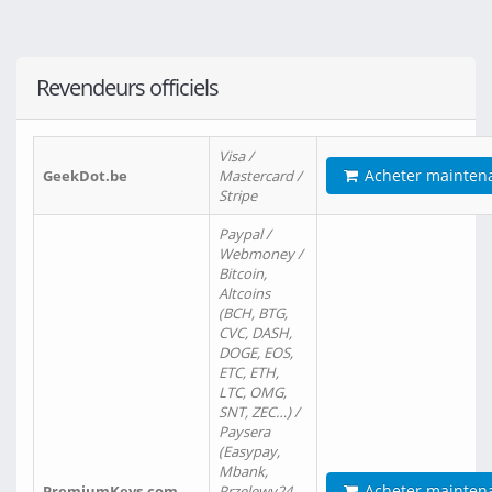
Revendeurs officiels
Visa /
Acheter mainten
GeekDot.be
Mastercard /
Stripe
Paypal /
Webmoney /
Bitcoin,
Altcoins
(BCH, BTG,
CVC, DASH,
DOGE, EOS,
ETC, ETH,
LTC, OMG,
SNT, ZEC…) /
Paysera
(Easypay,
Mbank,
Acheter mainten
PremiumKeys.com
Przelewy24,