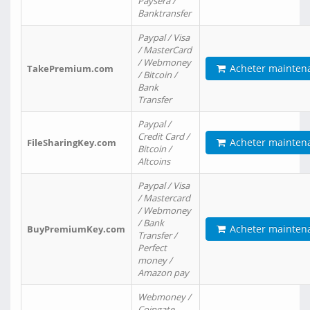
Paysera /
Banktransfer
Paypal / Visa
/ MasterCard
/ Webmoney
Acheter mainten
TakePremium.com
/ Bitcoin /
Bank
Transfer
Paypal /
Credit Card /
Acheter mainten
FileSharingKey.com
Bitcoin /
Altcoins
Paypal / Visa
/ Mastercard
/ Webmoney
/ Bank
Acheter mainten
BuyPremiumKey.com
Transfer /
Perfect
money /
Amazon pay
Webmoney /
Coingate