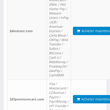
Mistercash /
iDEAL / ING
Home' Pay /
Western
Union / InPay
/ JCB /
American
Acheter mainten
24instant.com
Express /
Carte Bleue /
OKPay / Wire
Transfer /
Sofort /
BitCoins /
Cash U /
WebMoney /
Przelewy24 /
DaoPay /
Cash4WM
Visa /
Mastercard /
CCAvenue /
Paytm /
Acheter mainten
247premiumcart.com
PayUMoney /
UPi Transfer /