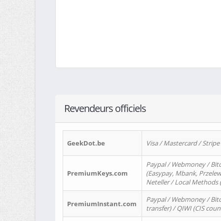
Revendeurs officiels
GeekDot.be
Visa / Mastercard / Stripe
Paypal / Webmoney / Bitc
PremiumKeys.com
(Easypay, Mbank, Przelewy2
Neteller / Local Methods
Paypal / Webmoney / Bitc
PremiumInstant.com
transfer) / QIWI (CIS coun