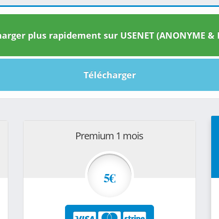
arger plus rapidement sur USENET (ANONYME & I
Télécharger
Premium 1 mois
5€