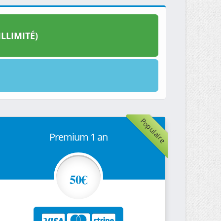
LLIMITÉ)
Populaire
Premium 1 an
50€