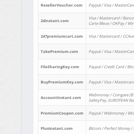
ResellerVoucher.com
Paypal / Visa / MasterCar
Visa / Mastercard / Banco
24instant.com
Carte Bleue / OKPay / Wi
247premiumcart.com
Visa / Mastercard / CCAv
TakePremium.com
Paypal / Visa / MasterCar
FileSharingKey.com
Paypal / Credit Card / Bitc
BuyPremiumKey.com
Paypal / Visa / Masterca
Webmoney / Coingate (BTC
AccountInstant.com
SafetyPay, EUROPEAN Bank
PremiumCoupon.com
Paypal / Webmoney / Bitc
PlusInstant.com
Bitcoin / Perfect Money /