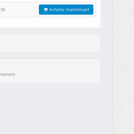
Acheter maintenant
CB)
ursement.