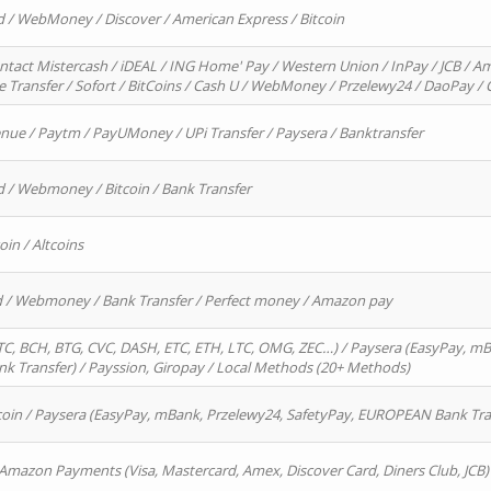
d / WebMoney / Discover / American Express / Bitcoin
ntact Mistercash / iDEAL / ING Home' Pay / Western Union / InPay / JCB / Am
re Transfer / Sofort / BitCoins / Cash U / WebMoney / Przelewy24 / DaoPay 
enue / Paytm / PayUMoney / UPi Transfer / Paysera / Banktransfer
d / Webmoney / Bitcoin / Bank Transfer
oin / Altcoins
rd / Webmoney / Bank Transfer / Perfect money / Amazon pay
, BCH, BTG, CVC, DASH, ETC, ETH, LTC, OMG, ZEC…) / Paysera (EasyPay, mB
 Transfer) / Payssion, Giropay / Local Methods (20+ Methods)
oin / Paysera (EasyPay, mBank, Przelewy24, SafetyPay, EUROPEAN Bank Transf
 Amazon Payments (Visa, Mastercard, Amex, Discover Card, Diners Club, JCB)