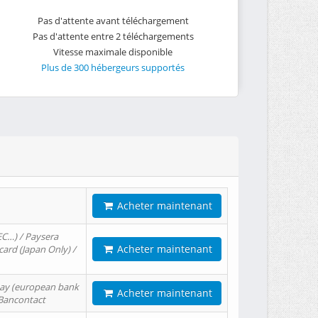
Pas d'attente avant téléchargement
Pas d'attente entre 2 téléchargements
Vitesse maximale disponible
Plus de 300 hébergeurs supportés
Acheter maintenant
EC…) / Paysera
Acheter maintenant
card (Japan Only) /
tPay (european bank
Acheter maintenant
/ Bancontact