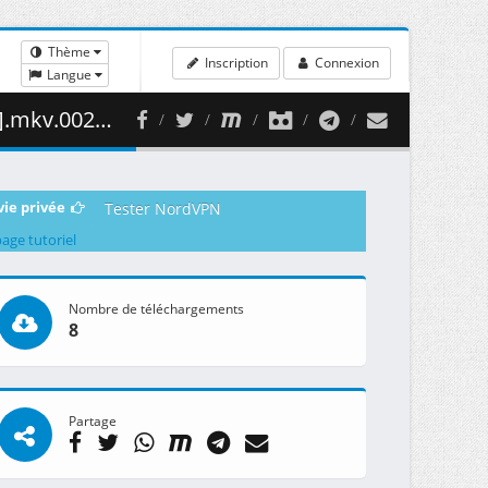
Thème
Inscription
Connexion
Langue
444.99 MB )
vie privée
Tester NordVPN
page tutoriel
Nombre de téléchargements
8
Partage