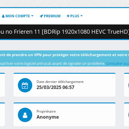
MON COMPTE
PREMIUM
PLUS
 Frieren 11 [BDRip 1920x1080 HEVC TrueHD].mkv.002 ( 
nt de prendre un VPN pour protéger votre téléchargement et votre 
sactiver votre logiciel anti-pub avant de signaler un problème.
Consulter la 
Date dernier téléchargement
25/03/2025 06:57
Propriétaire
Anonyme