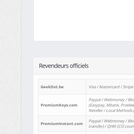
Revendeurs officiels
GeekDot.be
Visa / Mastercard / Stripe
Paypal / Webmoney / Bitc
PremiumKeys.com
(Easypay, Mbank, Przelewy2
Neteller / Local Methods
Paypal / Webmoney / Bitc
PremiumInstant.com
transfer) / QIWI (CIS coun