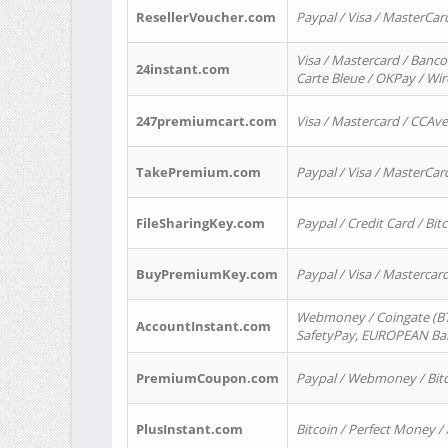
ResellerVoucher.com
Paypal / Visa / MasterCar
Visa / Mastercard / Banco
24instant.com
Carte Bleue / OKPay / Wi
247premiumcart.com
Visa / Mastercard / CCAv
TakePremium.com
Paypal / Visa / MasterCar
FileSharingKey.com
Paypal / Credit Card / Bitc
BuyPremiumKey.com
Paypal / Visa / Masterca
Webmoney / Coingate (BTC
AccountInstant.com
SafetyPay, EUROPEAN Bank
PremiumCoupon.com
Paypal / Webmoney / Bitc
PlusInstant.com
Bitcoin / Perfect Money /