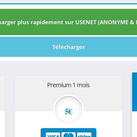
arger plus rapidement sur USENET (ANONYME & I
Télécharger
Premium 1 mois
5€