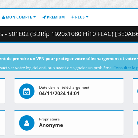
MON COMPTE
PREMIUM
PLUS
01E02 (BDRip 1920x1080 Hi10 FLAC) [BE0AB6A1].mkv.001 ( 
nt de prendre un VPN pour protéger votre téléchargement et votre 
sactiver votre logiciel anti-pub avant de signaler un problème.
Consulter la 
Date dernier téléchargement
04/11/2024 14:01
Propriétaire
Anonyme