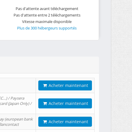
Pas d'attente avant téléchargement
Pas d'attente entre 2 téléchargements
Vitesse maximale disponible
Plus de 300 hébergeurs supportés
Acheter maintenant
EC…) / Paysera
Acheter maintenant
card (Japan Only) /
tPay (european bank
Acheter maintenant
/ Bancontact