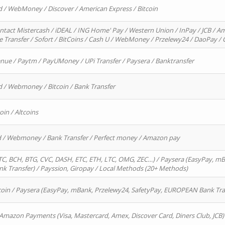
d / WebMoney / Discover / American Express / Bitcoin
ntact Mistercash / iDEAL / ING Home' Pay / Western Union / InPay / JCB / Am
re Transfer / Sofort / BitCoins / Cash U / WebMoney / Przelewy24 / DaoPay 
enue / Paytm / PayUMoney / UPi Transfer / Paysera / Banktransfer
d / Webmoney / Bitcoin / Bank Transfer
oin / Altcoins
rd / Webmoney / Bank Transfer / Perfect money / Amazon pay
, BCH, BTG, CVC, DASH, ETC, ETH, LTC, OMG, ZEC…) / Paysera (EasyPay, mB
 Transfer) / Payssion, Giropay / Local Methods (20+ Methods)
oin / Paysera (EasyPay, mBank, Przelewy24, SafetyPay, EUROPEAN Bank Transf
 Amazon Payments (Visa, Mastercard, Amex, Discover Card, Diners Club, JCB)