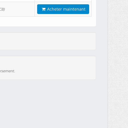
Acheter maintenant
CB)
ursement.