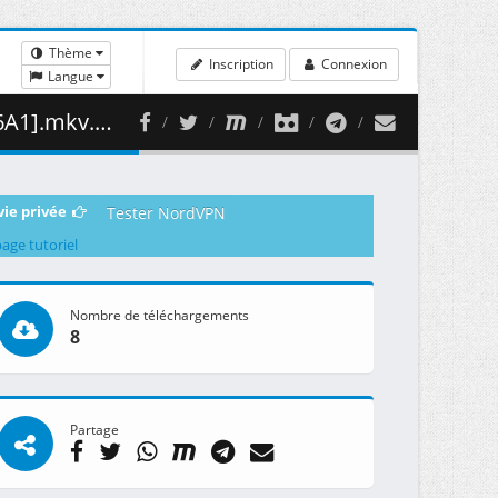
Thème
Inscription
Connexion
Langue
395.82 MB )
vie privée
Tester NordVPN
page tutoriel
Nombre de téléchargements
8
Partage