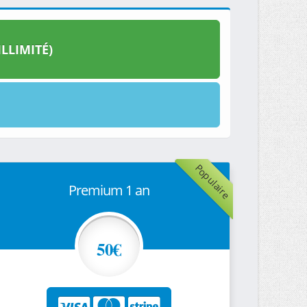
LLIMITÉ)
Populaire
Premium 1 an
50€