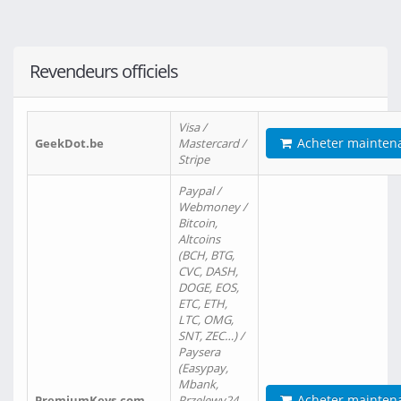
Revendeurs officiels
Visa /
Acheter mainten
GeekDot.be
Mastercard /
Stripe
Paypal /
Webmoney /
Bitcoin,
Altcoins
(BCH, BTG,
CVC, DASH,
DOGE, EOS,
ETC, ETH,
LTC, OMG,
SNT, ZEC…) /
Paysera
(Easypay,
Mbank,
Acheter mainten
PremiumKeys.com
Przelewy24,