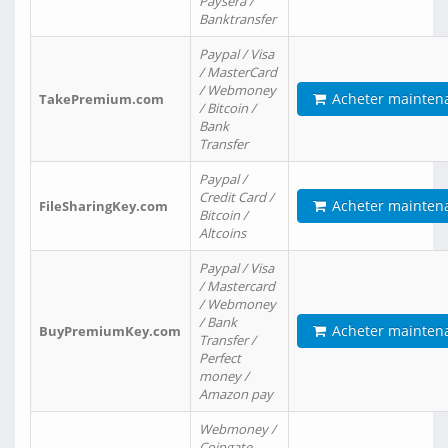
Paysera /
Banktransfer
Paypal / Visa
/ MasterCard
/ Webmoney
Acheter mainten
TakePremium.com
/ Bitcoin /
Bank
Transfer
Paypal /
Credit Card /
Acheter mainten
FileSharingKey.com
Bitcoin /
Altcoins
Paypal / Visa
/ Mastercard
/ Webmoney
/ Bank
Acheter mainten
BuyPremiumKey.com
Transfer /
Perfect
money /
Amazon pay
Webmoney /
Coingate