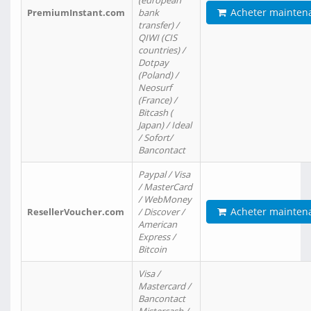
(european
Acheter mainten
PremiumInstant.com
bank
transfer) /
QIWI (CIS
countries) /
Dotpay
(Poland) /
Neosurf
(France) /
Bitcash (
Japan) / Ideal
/ Sofort/
Bancontact
Paypal / Visa
/ MasterCard
/ WebMoney
Acheter mainten
ResellerVoucher.com
/ Discover /
American
Express /
Bitcoin
Visa /
Mastercard /
Bancontact