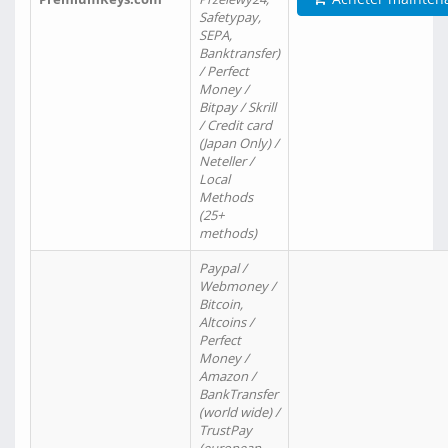
Safetypay,
SEPA,
Banktransfer)
/ Perfect
Money /
Bitpay / Skrill
/ Credit card
(Japan Only) /
Neteller /
Local
Methods
(25+
methods)
Paypal /
Webmoney /
Bitcoin,
Altcoins /
Perfect
Money /
Amazon /
BankTransfer
(world wide) /
TrustPay