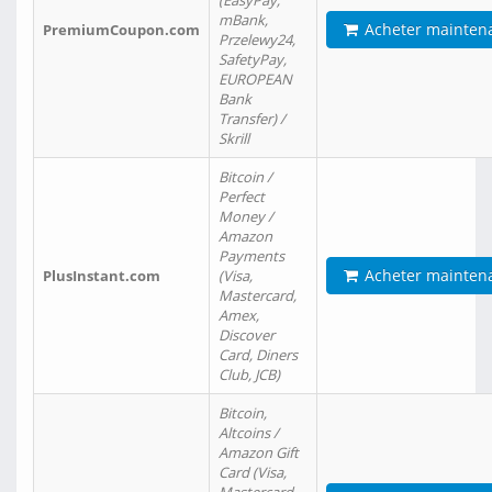
(EasyPay,
mBank,
Acheter mainten
PremiumCoupon.com
Przelewy24,
SafetyPay,
EUROPEAN
Bank
Transfer) /
Skrill
Bitcoin /
Perfect
Money /
Amazon
Payments
Acheter mainten
PlusInstant.com
(Visa,
Mastercard,
Amex,
Discover
Card, Diners
Club, JCB)
Bitcoin,
Altcoins /
Amazon Gift
Card (Visa,