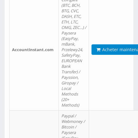
(BTC, BCH,
BTG, CVC,
DASH, ETC,
ETH, LTC,
OMG, ZEC…) /
Paysera
(EasyPay,
mBank,
Acheter mainten
AccountInstant.com
Przelewy24,
SafetyPay,
EUROPEAN
Bank
Transfer) /
Payssion,
Giropay /
Local
Methods
(20+
Methods)
Paypal /
Webmoney /
Bitcoin /
Paysera