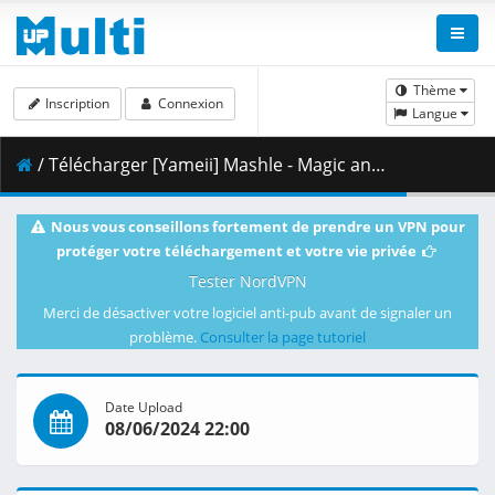
Thème
Inscription
Connexion
Langue
/ Télécharger [Yameii] Mashle - Magic and Muscles - S02E12 [English Dub] [CR WEB-DL 1080p] [3E61CAEA].mkv.001 ( 456.87 MB )
Nous vous conseillons fortement de prendre un VPN pour
protéger votre téléchargement et votre vie privée
Tester NordVPN
Merci de désactiver votre logiciel anti-pub avant de signaler un
problème.
Consulter la page tutoriel
Date Upload
08/06/2024 22:00