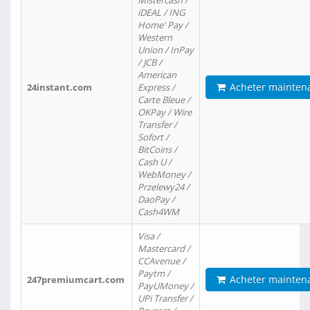
Mistercash /
iDEAL / ING
Home' Pay /
Western
Union / InPay
/ JCB /
American
Acheter mainten
24instant.com
Express /
Carte Bleue /
OKPay / Wire
Transfer /
Sofort /
BitCoins /
Cash U /
WebMoney /
Przelewy24 /
DaoPay /
Cash4WM
Visa /
Mastercard /
CCAvenue /
Paytm /
Acheter mainten
247premiumcart.com
PayUMoney /
UPi Transfer /