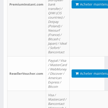
(european
Acheter mainten
PremiumInstant.com
bank
transfer) /
QIWI (CIS
countries) /
Dotpay
(Poland) /
Neosurf
(France) /
Bitcash (
Japan) / Ideal
/ Sofort/
Bancontact
Paypal / Visa
/ MasterCard
/ WebMoney
Acheter mainten
ResellerVoucher.com
/ Discover /
American
Express /
Bitcoin
Visa /
Mastercard /
Bancontact