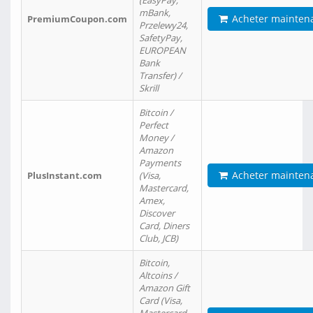
(EasyPay,
mBank,
Acheter mainten
PremiumCoupon.com
Przelewy24,
SafetyPay,
EUROPEAN
Bank
Transfer) /
Skrill
Bitcoin /
Perfect
Money /
Amazon
Payments
Acheter mainten
PlusInstant.com
(Visa,
Mastercard,
Amex,
Discover
Card, Diners
Club, JCB)
Bitcoin,
Altcoins /
Amazon Gift
Card (Visa,