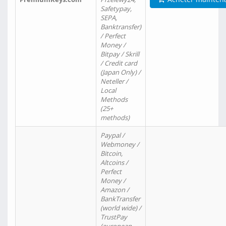
Safetypay,
SEPA,
Banktransfer)
/ Perfect
Money /
Bitpay / Skrill
/ Credit card
(Japan Only) /
Neteller /
Local
Methods
(25+
methods)
Paypal /
Webmoney /
Bitcoin,
Altcoins /
Perfect
Money /
Amazon /
BankTransfer
(world wide) /
TrustPay