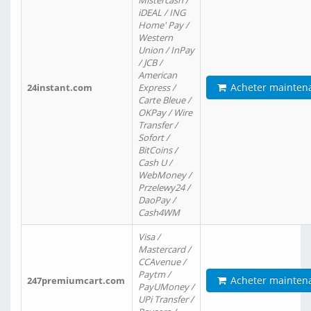
Mistercash /
iDEAL / ING
Home' Pay /
Western
Union / InPay
/ JCB /
American
Acheter mainten
24instant.com
Express /
Carte Bleue /
OKPay / Wire
Transfer /
Sofort /
BitCoins /
Cash U /
WebMoney /
Przelewy24 /
DaoPay /
Cash4WM
Visa /
Mastercard /
CCAvenue /
Paytm /
Acheter mainten
247premiumcart.com
PayUMoney /
UPi Transfer /