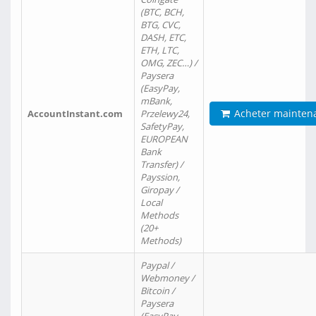
(BTC, BCH,
BTG, CVC,
DASH, ETC,
ETH, LTC,
OMG, ZEC…) /
Paysera
(EasyPay,
mBank,
Acheter mainten
AccountInstant.com
Przelewy24,
SafetyPay,
EUROPEAN
Bank
Transfer) /
Payssion,
Giropay /
Local
Methods
(20+
Methods)
Paypal /
Webmoney /
Bitcoin /
Paysera