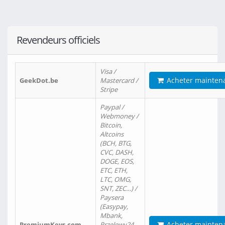
Revendeurs officiels
Visa /
Acheter mainten
GeekDot.be
Mastercard /
Stripe
Paypal /
Webmoney /
Bitcoin,
Altcoins
(BCH, BTG,
CVC, DASH,
DOGE, EOS,
ETC, ETH,
LTC, OMG,
SNT, ZEC…) /
Paysera
(Easypay,
Mbank,
Acheter mainten
PremiumKeys.com
Przelewy24,