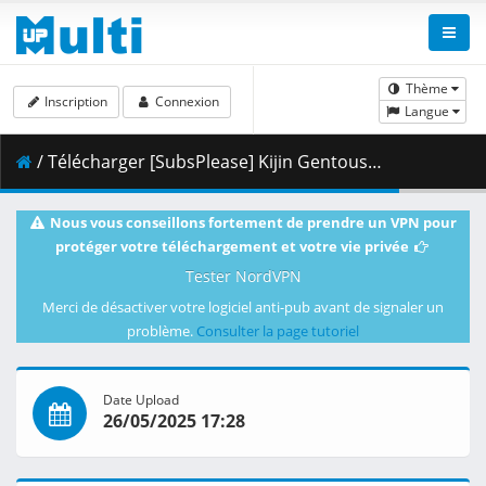
Thème
Inscription
Connexion
Langue
/ Télécharger [SubsPlease] Kijin Gentoushou - 09 (1080p) [368B88CD].mkv.001 ( 460.54 MB )
Nous vous conseillons fortement de prendre un VPN pour
protéger votre téléchargement et votre vie privée
Tester NordVPN
Merci de désactiver votre logiciel anti-pub avant de signaler un
problème.
Consulter la page tutoriel
Date Upload
26/05/2025 17:28