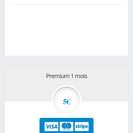
Premium 1 mois
5€