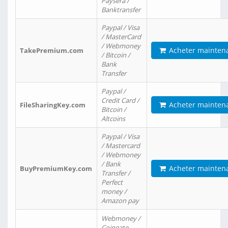
Paysera /
Banktransfer
Paypal / Visa
/ MasterCard
/ Webmoney
Acheter mainten
TakePremium.com
/ Bitcoin /
Bank
Transfer
Paypal /
Credit Card /
Acheter mainten
FileSharingKey.com
Bitcoin /
Altcoins
Paypal / Visa
/ Mastercard
/ Webmoney
/ Bank
Acheter mainten
BuyPremiumKey.com
Transfer /
Perfect
money /
Amazon pay
Webmoney /
Coingate