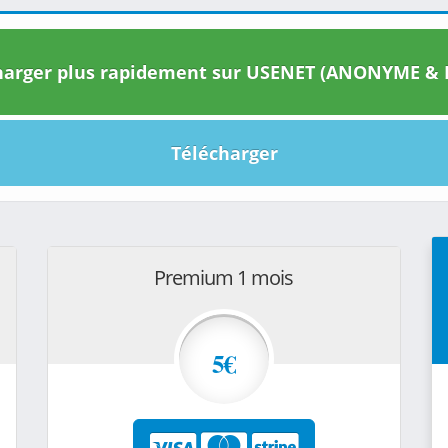
arger plus rapidement sur USENET (ANONYME & I
Télécharger
Premium 1 mois
5€