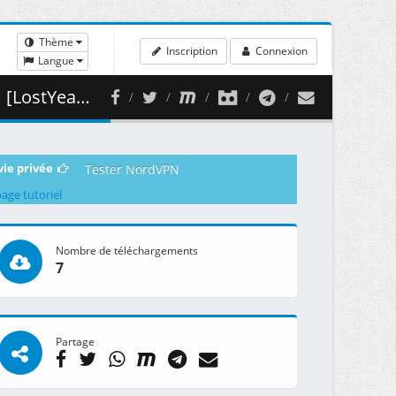
Thème
Inscription
Connexion
Langue
 435.90 MB )
vie privée
Tester NordVPN
page tutoriel
Nombre de téléchargements
7
Partage