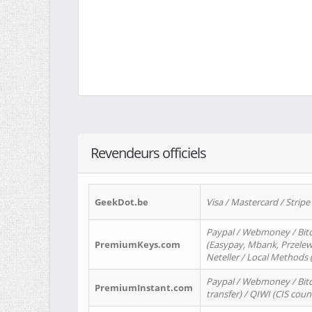
Revendeurs officiels
GeekDot.be
Visa / Mastercard / Stripe
Paypal / Webmoney / Bitc
PremiumKeys.com
(Easypay, Mbank, Przelewy2
Neteller / Local Methods
Paypal / Webmoney / Bitc
PremiumInstant.com
transfer) / QIWI (CIS coun