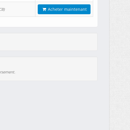
Acheter maintenant
CB)
ursement.