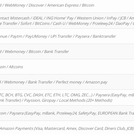
d / WebMoney / Discover / American Express / Bitcoin
ntact Mistercash / iDEAL / ING Home' Pay / Western Union / InPay / JCB / Am
re Transfer / Sofort / BitCoins / Cash U / WebMoney / Przelewy24 / DaoPay 
enue / Paytm / PayUMoney / UPi Transfer / Paysera / Banktransfer
d / Webmoney / Bitcoin / Bank Transfer
oin / Altcoins
rd / Webmoney / Bank Transfer / Perfect money / Amazon pay
, BCH, BTG, CVC, DASH, ETC, ETH, LTC, OMG, ZEC…) / Paysera (EasyPay, mB
 Transfer) / Payssion, Giropay / Local Methods (20+ Methods)
oin / Paysera (EasyPay, mBank, Przelewy24, SafetyPay, EUROPEAN Bank Transf
 Amazon Payments (Visa, Mastercard, Amex, Discover Card, Diners Club, JCB)