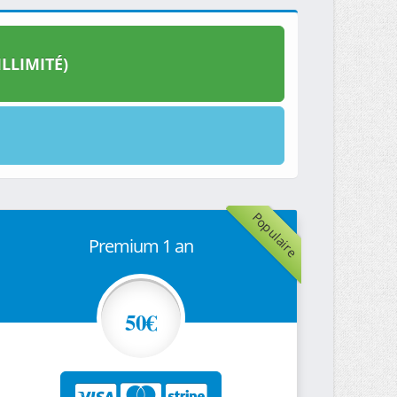
LLIMITÉ)
Populaire
Premium 1 an
50€