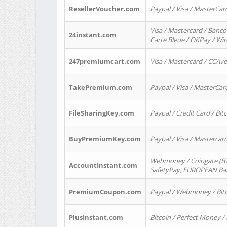
ResellerVoucher.com
Paypal / Visa / MasterCar
Visa / Mastercard / Banco
24instant.com
Carte Bleue / OKPay / Wi
247premiumcart.com
Visa / Mastercard / CCAv
TakePremium.com
Paypal / Visa / MasterCar
FileSharingKey.com
Paypal / Credit Card / Bitc
BuyPremiumKey.com
Paypal / Visa / Masterca
Webmoney / Coingate (BTC
AccountInstant.com
SafetyPay, EUROPEAN Bank
PremiumCoupon.com
Paypal / Webmoney / Bitc
PlusInstant.com
Bitcoin / Perfect Money /