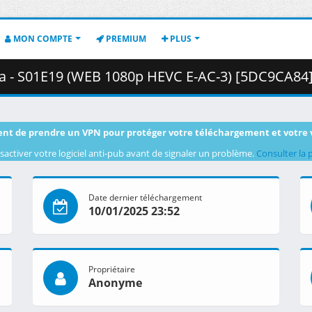
MON COMPTE
PREMIUM
PLUS
9 (WEB 1080p HEVC E-AC-3) [5DC9CA84] [LostYears].mkv.002 (
nt de prendre un VPN pour protéger votre téléchargement et votre 
sactiver votre logiciel anti-pub avant de signaler un problème.
Consulter la 
Date dernier téléchargement
10/01/2025 23:52
Propriétaire
Anonyme