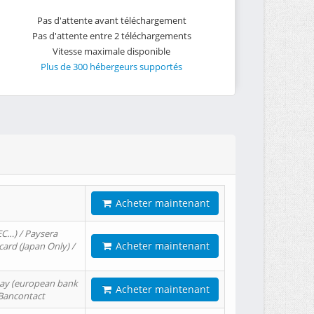
Pas d'attente avant téléchargement
Pas d'attente entre 2 téléchargements
Vitesse maximale disponible
Plus de 300 hébergeurs supportés
Acheter maintenant
EC…) / Paysera
Acheter maintenant
card (Japan Only) /
tPay (european bank
Acheter maintenant
/ Bancontact