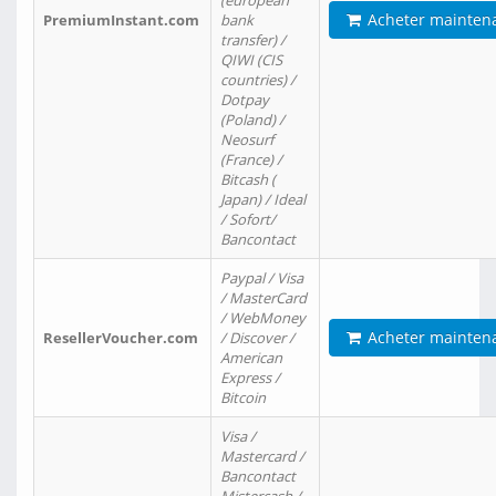
(european
Acheter mainten
PremiumInstant.com
bank
transfer) /
QIWI (CIS
countries) /
Dotpay
(Poland) /
Neosurf
(France) /
Bitcash (
Japan) / Ideal
/ Sofort/
Bancontact
Paypal / Visa
/ MasterCard
/ WebMoney
Acheter mainten
ResellerVoucher.com
/ Discover /
American
Express /
Bitcoin
Visa /
Mastercard /
Bancontact