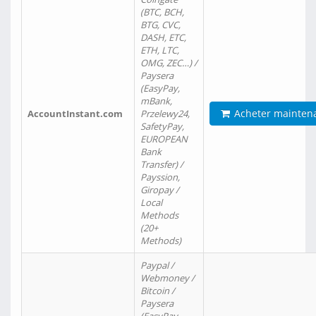
(BTC, BCH,
BTG, CVC,
DASH, ETC,
ETH, LTC,
OMG, ZEC…) /
Paysera
(EasyPay,
mBank,
Acheter mainten
AccountInstant.com
Przelewy24,
SafetyPay,
EUROPEAN
Bank
Transfer) /
Payssion,
Giropay /
Local
Methods
(20+
Methods)
Paypal /
Webmoney /
Bitcoin /
Paysera