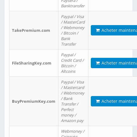
Paysera /
Banktransfer
Paypal / Visa
/ MasterCard
/ Webmoney
Acheter mainten
TakePremium.com
/ Bitcoin /
Bank
Transfer
Paypal /
Credit Card /
Acheter mainten
FileSharingKey.com
Bitcoin /
Altcoins
Paypal / Visa
/ Mastercard
/ Webmoney
/ Bank
Acheter mainten
BuyPremiumKey.com
Transfer /
Perfect
money /
Amazon pay
Webmoney /
Coingate