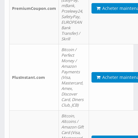
(EasyPay,
mBank,
Acheter mainten
PremiumCoupon.com
Przelewy24,
SafetyPay,
EUROPEAN
Bank
Transfer) /
Skrill
Bitcoin /
Perfect
Money /
Amazon
Payments
Acheter mainten
PlusInstant.com
(Visa,
Mastercard,
Amex,
Discover
Card, Diners
Club, JCB)
Bitcoin,
Altcoins /
Amazon Gift
Card (Visa,