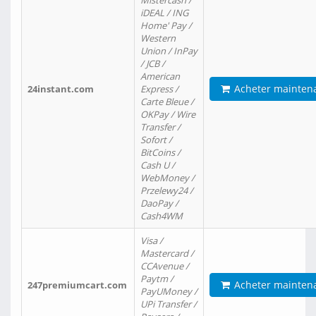
Mistercash /
iDEAL / ING
Home' Pay /
Western
Union / InPay
/ JCB /
American
Acheter mainten
24instant.com
Express /
Carte Bleue /
OKPay / Wire
Transfer /
Sofort /
BitCoins /
Cash U /
WebMoney /
Przelewy24 /
DaoPay /
Cash4WM
Visa /
Mastercard /
CCAvenue /
Paytm /
Acheter mainten
247premiumcart.com
PayUMoney /
UPi Transfer /