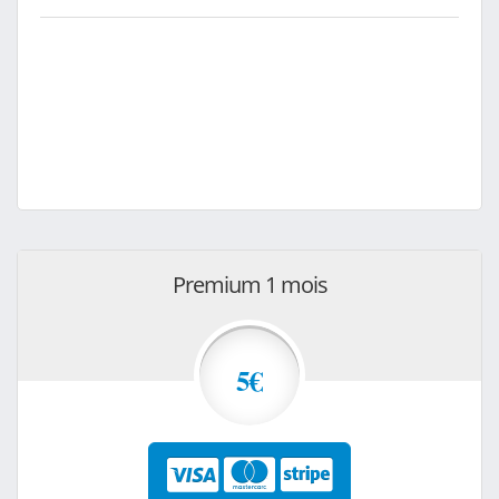
Premium 1 mois
5€