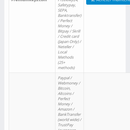
Safetypay,
SEPA,
Banktransfer)
/ Perfect
Money /
Bitpay / Skrill
/ Credit card
(Japan Only) /
Neteller /
Local
Methods
(25+
methods)
Paypal /
Webmoney /
Bitcoin,
Altcoins /
Perfect
Money /
Amazon /
BankTransfer
(world wide) /
TrustPay