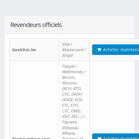
Revendeurs officiels
Visa /
Acheter mainten
GeekDot.be
Mastercard /
Stripe
Paypal /
Webmoney /
Bitcoin,
Altcoins
(BCH, BTG,
CVC, DASH,
DOGE, EOS,
ETC, ETH,
LTC, OMG,
SNT, ZEC…) /
Paysera
(Easypay,
Mbank,
Acheter mainten
PremiumKeys.com
Przelewy24,