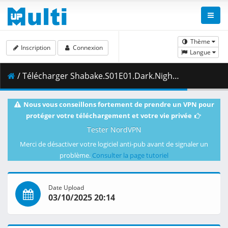
Thème
Inscription
Connexion
Langue
/ Télécharger Shabake.S01E01.Dark.Night.1080p.CR.WEB-DL.JPN.AAC2.0.H.264.MSubs-ToonsHub.mkv.003 ( 445.81 MB )
Nous vous conseillons fortement de prendre un VPN pour
protéger votre téléchargement et votre vie privée
Tester NordVPN
Merci de désactiver votre logiciel anti-pub avant de signaler un
problème.
Consulter la page tutoriel
Date Upload
03/10/2025 20:14