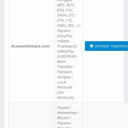
(BTC, BCH,
BTG, CVC,
DASH, ETC,
ETH, LTC,
OMG, ZEC…) /
Paysera
(EasyPay,
mBank,
Acheter mainten
AccountInstant.com
Przelewy24,
SafetyPay,
EUROPEAN
Bank
Transfer) /
Payssion,
Giropay /
Local
Methods
(20+
Methods)
Paypal /
Webmoney /
Bitcoin /
Paysera