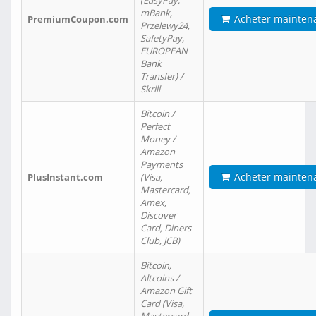
(EasyPay,
mBank,
Acheter mainten
PremiumCoupon.com
Przelewy24,
SafetyPay,
EUROPEAN
Bank
Transfer) /
Skrill
Bitcoin /
Perfect
Money /
Amazon
Payments
Acheter mainten
PlusInstant.com
(Visa,
Mastercard,
Amex,
Discover
Card, Diners
Club, JCB)
Bitcoin,
Altcoins /
Amazon Gift
Card (Visa,