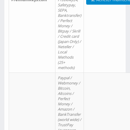
Safetypay,
SEPA,
Banktransfer)
/ Perfect
Money /
Bitpay / Skrill
/ Credit card
(Japan Only) /
Neteller /
Local
Methods
(25+
methods)
Paypal /
Webmoney /
Bitcoin,
Altcoins /
Perfect
Money /
Amazon /
BankTransfer
(world wide) /
TrustPay