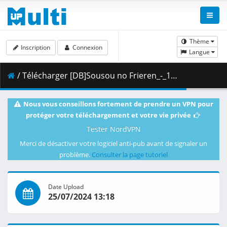
Thème
Inscription
Connexion
Langue
/ Télécharger [DB]Sousou no Frieren_-_17_(Dual Audio_10bit_BD1080p_x265).mkv.002 ( 313.98 MB )
Nous vous conseillons fortement de prendre un VPN pour
protéger votre téléchargement et votre vie privée
Tester NordVPN
Merci de désactiver votre logiciel anti-pub avant de signaler un
problème.
Consulter la page tutoriel
Date Upload
25/07/2024 13:18