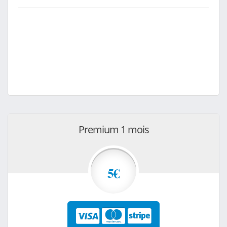
Premium 1 mois
5€