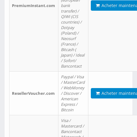
(european
Acheter mainten
PremiumInstant.com
bank
transfer) /
QIWI (CIS
countries) /
Dotpay
(Poland) /
Neosurf
(France) /
Bitcash (
Japan) / Ideal
/ Sofort/
Bancontact
Paypal / Visa
/ MasterCard
/ WebMoney
Acheter mainten
ResellerVoucher.com
/ Discover /
American
Express /
Bitcoin
Visa /
Mastercard /
Bancontact