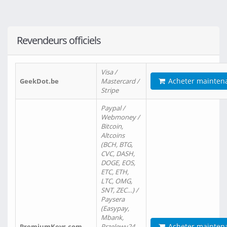
Revendeurs officiels
Visa /
Acheter mainten
GeekDot.be
Mastercard /
Stripe
Paypal /
Webmoney /
Bitcoin,
Altcoins
(BCH, BTG,
CVC, DASH,
DOGE, EOS,
ETC, ETH,
LTC, OMG,
SNT, ZEC…) /
Paysera
(Easypay,
Mbank,
Acheter mainten
PremiumKeys.com
Przelewy24,