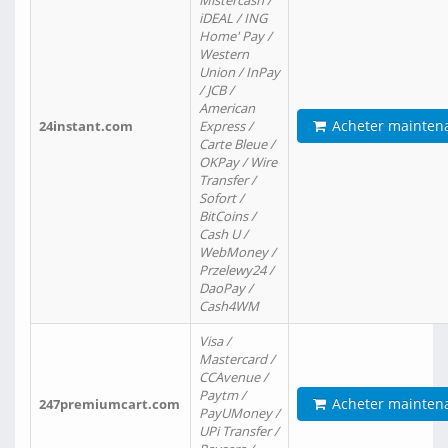
Mistercash /
iDEAL / ING
Home' Pay /
Western
Union / InPay
/ JCB /
American
Acheter mainten
24instant.com
Express /
Carte Bleue /
OKPay / Wire
Transfer /
Sofort /
BitCoins /
Cash U /
WebMoney /
Przelewy24 /
DaoPay /
Cash4WM
Visa /
Mastercard /
CCAvenue /
Paytm /
Acheter mainten
247premiumcart.com
PayUMoney /
UPi Transfer /