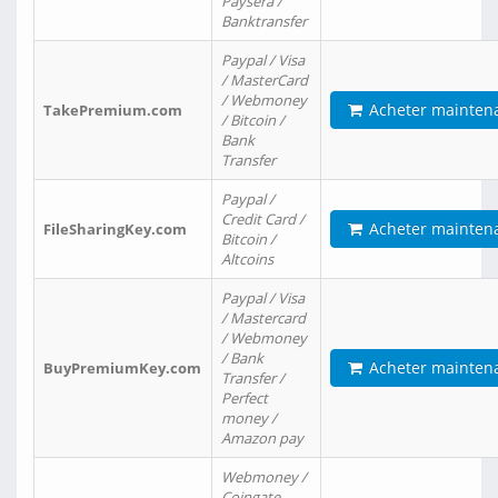
Paysera /
Banktransfer
Paypal / Visa
/ MasterCard
/ Webmoney
Acheter mainten
TakePremium.com
/ Bitcoin /
Bank
Transfer
Paypal /
Credit Card /
Acheter mainten
FileSharingKey.com
Bitcoin /
Altcoins
Paypal / Visa
/ Mastercard
/ Webmoney
/ Bank
Acheter mainten
BuyPremiumKey.com
Transfer /
Perfect
money /
Amazon pay
Webmoney /
Coingate