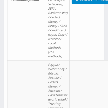
Safetypay,
SEPA,
Banktransfer)
/ Perfect
Money /
Bitpay / Skrill
/ Credit card
(Japan Only) /
Neteller /
Local
Methods
(25+
methods)
Paypal /
Webmoney /
Bitcoin,
Altcoins /
Perfect
Money /
Amazon /
BankTransfer
(world wide) /
TrustPay