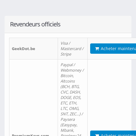
Revendeurs officiels
Visa /
Acheter mainten
GeekDot.be
Mastercard /
Stripe
Paypal /
Webmoney /
Bitcoin,
Altcoins
(BCH, BTG,
CVC, DASH,
DOGE, EOS,
ETC, ETH,
LTC, OMG,
SNT, ZEC…) /
Paysera
(Easypay,
Mbank,
Acheter mainten
PremiumKeys.com
Przelewy24,