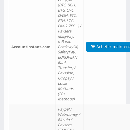
(BTC, BCH,
BTG, CVC,
DASH, ETC,
ETH, LTC,
OMG, ZEC…) /
Paysera
(EasyPay,
mBank,
Acheter mainten
AccountInstant.com
Przelewy24,
SafetyPay,
EUROPEAN
Bank
Transfer) /
Payssion,
Giropay /
Local
Methods
(20+
Methods)
Paypal /
Webmoney /
Bitcoin /
Paysera