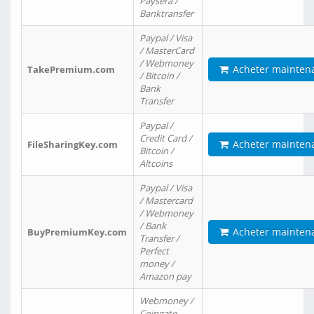
Paysera /
Banktransfer
Paypal / Visa
/ MasterCard
/ Webmoney
Acheter mainten
TakePremium.com
/ Bitcoin /
Bank
Transfer
Paypal /
Credit Card /
Acheter mainten
FileSharingKey.com
Bitcoin /
Altcoins
Paypal / Visa
/ Mastercard
/ Webmoney
/ Bank
Acheter mainten
BuyPremiumKey.com
Transfer /
Perfect
money /
Amazon pay
Webmoney /
Coingate