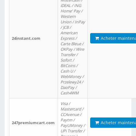
Mistercash /
iDEAL / ING
Home' Pay /
Western
Union / InPay
/ JCB /
American
Acheter mainten
24instant.com
Express /
Carte Bleue /
OKPay / Wire
Transfer /
Sofort /
BitCoins /
Cash U /
WebMoney /
Przelewy24 /
DaoPay /
Cash4WM
Visa /
Mastercard /
CCAvenue /
Paytm /
Acheter mainten
247premiumcart.com
PayUMoney /
UPi Transfer /