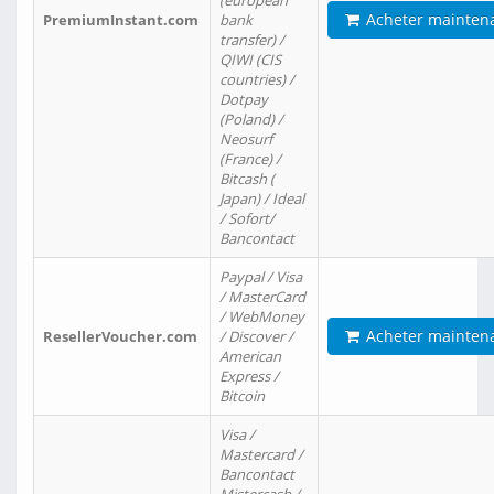
(european
Acheter mainten
PremiumInstant.com
bank
transfer) /
QIWI (CIS
countries) /
Dotpay
(Poland) /
Neosurf
(France) /
Bitcash (
Japan) / Ideal
/ Sofort/
Bancontact
Paypal / Visa
/ MasterCard
/ WebMoney
Acheter mainten
ResellerVoucher.com
/ Discover /
American
Express /
Bitcoin
Visa /
Mastercard /
Bancontact