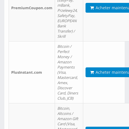
(EasyPay,
mBank,
Acheter mainten
PremiumCoupon.com
Przelewy24,
SafetyPay,
EUROPEAN
Bank
Transfer) /
Skrill
Bitcoin /
Perfect
Money /
Amazon
Payments
Acheter mainten
PlusInstant.com
(Visa,
Mastercard,
Amex,
Discover
Card, Diners
Club, JCB)
Bitcoin,
Altcoins /
Amazon Gift
Card (Visa,