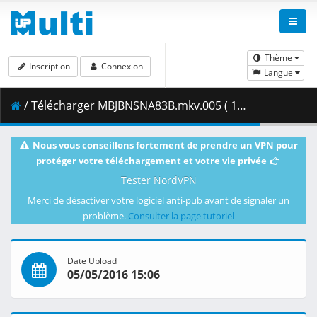
Thème
Inscription
Connexion
Langue
/ Télécharger MBJBNSNA83B.mkv.005 ( 148.51 MB )
Nous vous conseillons fortement de prendre un VPN pour
protéger votre téléchargement et votre vie privée
Tester NordVPN
Merci de désactiver votre logiciel anti-pub avant de signaler un
problème.
Consulter la page tutoriel
Date Upload
05/05/2016 15:06