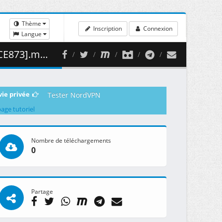
Thème
Inscription
Connexion
Langue
489.99 MB )
vie privée
Tester NordVPN
page tutoriel
Nombre de téléchargements
0
Partage