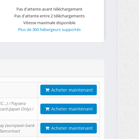
Pas d'attente avant téléchargement
Pas d'attente entre 2 téléchargements
Vitesse maximale disponible
Plus de 300 hébergeurs supportés
Acheter maintenant
EC…) / Paysera
Acheter maintenant
card (Japan Only) /
tPay (european bank
Acheter maintenant
/ Bancontact