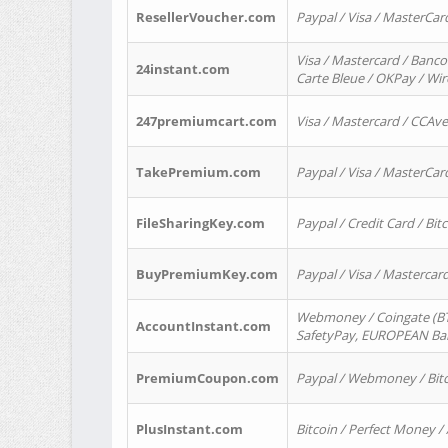
ResellerVoucher.com
Paypal / Visa / MasterCar
Visa / Mastercard / Banco
24instant.com
Carte Bleue / OKPay / Wi
247premiumcart.com
Visa / Mastercard / CCAv
TakePremium.com
Paypal / Visa / MasterCar
FileSharingKey.com
Paypal / Credit Card / Bitc
BuyPremiumKey.com
Paypal / Visa / Masterca
Webmoney / Coingate (BTC
AccountInstant.com
SafetyPay, EUROPEAN Bank
PremiumCoupon.com
Paypal / Webmoney / Bitc
PlusInstant.com
Bitcoin / Perfect Money /