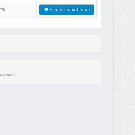
Acheter maintenant
CB)
ursement.