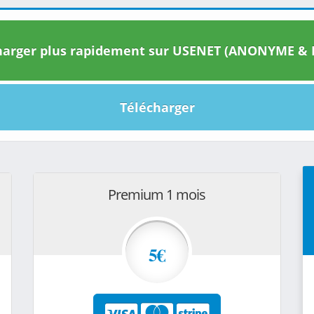
arger plus rapidement sur USENET (ANONYME & I
Télécharger
Premium 1 mois
5€