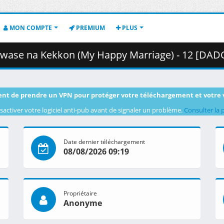
MON COMPTE
PREMIUM
PLUS
a Kekkon (My Happy Marriage) - 12 [DADCE873].mkv.008 ( 
nt de prendre un VPN pour protéger votre téléchargement et votre 
sactiver votre logiciel anti-pub avant de signaler un problème.
Consulter la 
Date dernier téléchargement
08/08/2026 09:19
Propriétaire
Anonyme