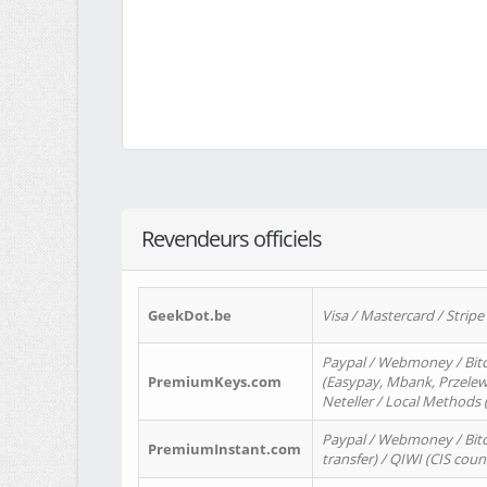
Revendeurs officiels
GeekDot.be
Visa / Mastercard / Stripe
Paypal / Webmoney / Bitc
PremiumKeys.com
(Easypay, Mbank, Przelewy2
Neteller / Local Methods
Paypal / Webmoney / Bitc
PremiumInstant.com
transfer) / QIWI (CIS coun