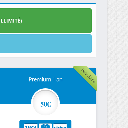
LLIMITÉ)
Populaire
Premium 1 an
50€