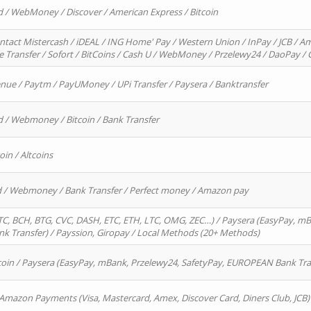
d / WebMoney / Discover / American Express / Bitcoin
ntact Mistercash / iDEAL / ING Home' Pay / Western Union / InPay / JCB / Am
re Transfer / Sofort / BitCoins / Cash U / WebMoney / Przelewy24 / DaoPay 
enue / Paytm / PayUMoney / UPi Transfer / Paysera / Banktransfer
d / Webmoney / Bitcoin / Bank Transfer
oin / Altcoins
rd / Webmoney / Bank Transfer / Perfect money / Amazon pay
, BCH, BTG, CVC, DASH, ETC, ETH, LTC, OMG, ZEC…) / Paysera (EasyPay, mB
 Transfer) / Payssion, Giropay / Local Methods (20+ Methods)
oin / Paysera (EasyPay, mBank, Przelewy24, SafetyPay, EUROPEAN Bank Transf
 Amazon Payments (Visa, Mastercard, Amex, Discover Card, Diners Club, JCB)