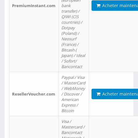
(european
Acheter mainten
PremiumInstant.com
bank
transfer) /
QIWI (CIS
countries) /
Dotpay
(Poland) /
Neosurf
(France) /
Bitcash (
Japan) / Ideal
/ Sofort/
Bancontact
Paypal / Visa
/ MasterCard
/ WebMoney
Acheter mainten
ResellerVoucher.com
/ Discover /
American
Express /
Bitcoin
Visa /
Mastercard /
Bancontact