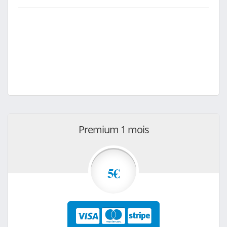
Premium 1 mois
5€