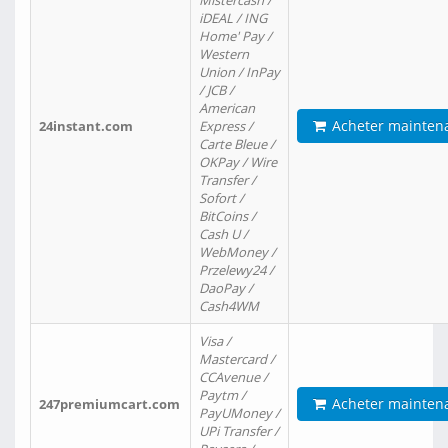
Mistercash /
iDEAL / ING
Home' Pay /
Western
Union / InPay
/ JCB /
American
Acheter mainten
24instant.com
Express /
Carte Bleue /
OKPay / Wire
Transfer /
Sofort /
BitCoins /
Cash U /
WebMoney /
Przelewy24 /
DaoPay /
Cash4WM
Visa /
Mastercard /
CCAvenue /
Paytm /
Acheter mainten
247premiumcart.com
PayUMoney /
UPi Transfer /