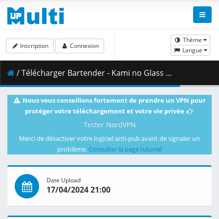
Thème
Inscription
Connexion
Langue
/ Télécharger Bartender - Kami no Glass - S01E03 - 720p WEB x264 -NanDesuKa (CR).mkv.002 ( 363.29 MB )
Nous vous conseillons fortement de prendre un VPN pour
protéger votre téléchargement et votre vie privée
Tester NordVPN
Merci de désactiver votre logiciel anti-pub avant de signaler un
problème.
Consulter la page tutoriel
Date Upload
17/04/2024 21:00