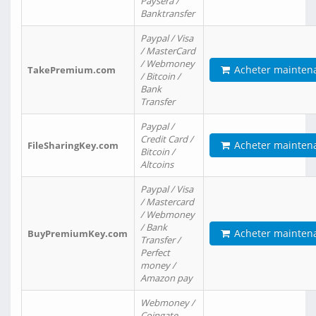
Paysera /
Banktransfer
Paypal / Visa
/ MasterCard
/ Webmoney
Acheter mainten
TakePremium.com
/ Bitcoin /
Bank
Transfer
Paypal /
Credit Card /
Acheter mainten
FileSharingKey.com
Bitcoin /
Altcoins
Paypal / Visa
/ Mastercard
/ Webmoney
/ Bank
Acheter mainten
BuyPremiumKey.com
Transfer /
Perfect
money /
Amazon pay
Webmoney /
Coingate