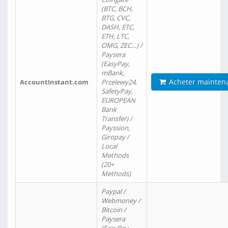
(BTC, BCH,
BTG, CVC,
DASH, ETC,
ETH, LTC,
OMG, ZEC…) /
Paysera
(EasyPay,
mBank,
Acheter mainten
AccountInstant.com
Przelewy24,
SafetyPay,
EUROPEAN
Bank
Transfer) /
Payssion,
Giropay /
Local
Methods
(20+
Methods)
Paypal /
Webmoney /
Bitcoin /
Paysera