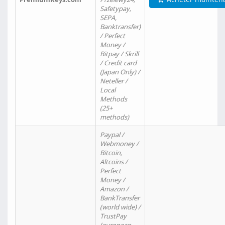
Safetypay,
SEPA,
Banktransfer)
/ Perfect
Money /
Bitpay / Skrill
/ Credit card
(Japan Only) /
Neteller /
Local
Methods
(25+
methods)
Paypal /
Webmoney /
Bitcoin,
Altcoins /
Perfect
Money /
Amazon /
BankTransfer
(world wide) /
TrustPay