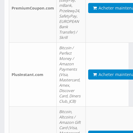
(EasyPay,
mBank,
Acheter mainten
PremiumCoupon.com
Przelewy24,
SafetyPay,
EUROPEAN
Bank
Transfer) /
Skrill
Bitcoin /
Perfect
Money /
Amazon
Payments
Acheter mainten
PlusInstant.com
(Visa,
Mastercard,
Amex,
Discover
Card, Diners
Club, JCB)
Bitcoin,
Altcoins /
Amazon Gift
Card (Visa,