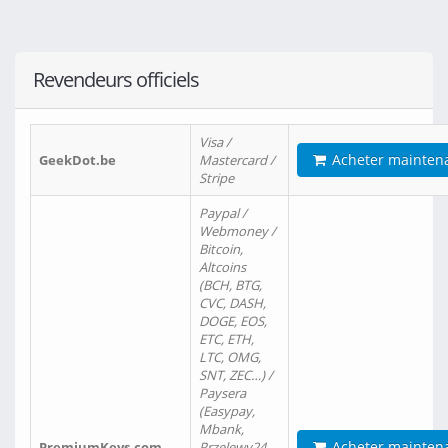
Revendeurs officiels
Visa /
Acheter mainten
GeekDot.be
Mastercard /
Stripe
Paypal /
Webmoney /
Bitcoin,
Altcoins
(BCH, BTG,
CVC, DASH,
DOGE, EOS,
ETC, ETH,
LTC, OMG,
SNT, ZEC…) /
Paysera
(Easypay,
Mbank,
Acheter mainten
PremiumKeys.com
Przelewy24,