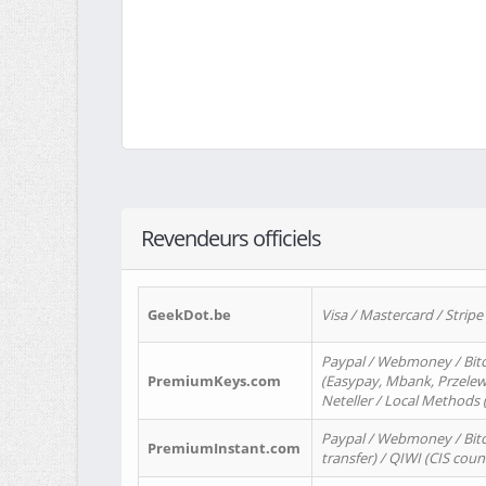
Revendeurs officiels
GeekDot.be
Visa / Mastercard / Stripe
Paypal / Webmoney / Bitc
PremiumKeys.com
(Easypay, Mbank, Przelewy2
Neteller / Local Methods
Paypal / Webmoney / Bitc
PremiumInstant.com
transfer) / QIWI (CIS coun