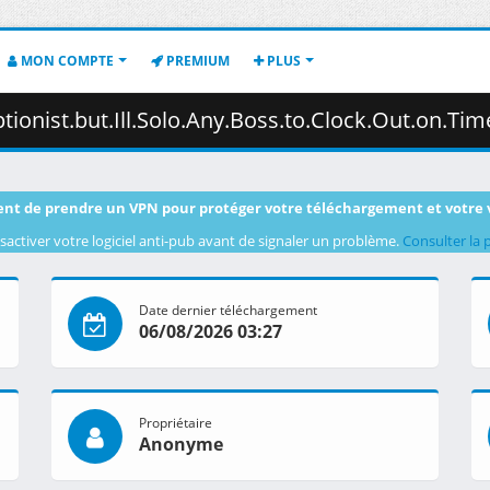
MON COMPTE
PREMIUM
PLUS
ny.Boss.to.Clock.Out.on.Time.S01E01.1080p.CR.WEB-DL.AAC2.0.H.264-VARYG.mkv.00
nt de prendre un VPN pour protéger votre téléchargement et votre 
sactiver votre logiciel anti-pub avant de signaler un problème.
Consulter la 
Date dernier téléchargement
06/08/2026 03:27
Propriétaire
Anonyme