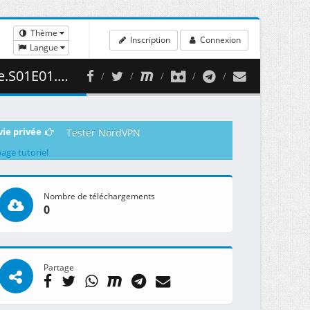
Thème
Inscription
Connexion
Langue
3 ( 465.58 MB )
vie privée
Tester NordVPN
page tutoriel
Nombre de téléchargements
0
Partage