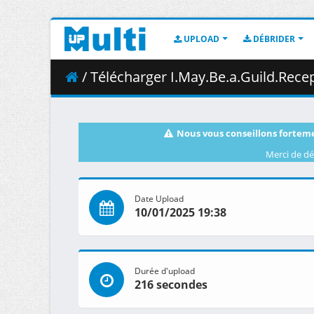
UPLOAD
DÉBRIDER
/ Télécharger I.May.Be.a.Guild.Receptionist.but.Ill.Solo.A
Nous vous conseillons forteme
Merci de dé
Date Upload
10/01/2025 19:38
Durée d'upload
216 secondes