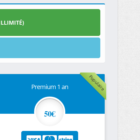
LLIMITÉ)
Populaire
Premium 1 an
50€