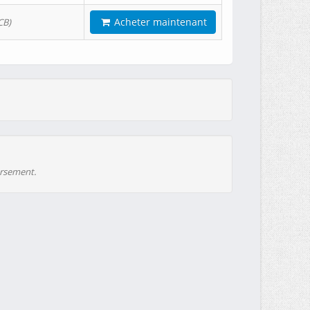
Acheter maintenant
CB)
ursement.