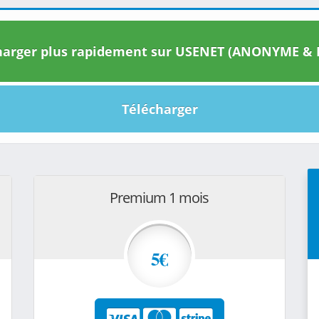
arger plus rapidement sur USENET (ANONYME & I
Télécharger
Premium 1 mois
5€