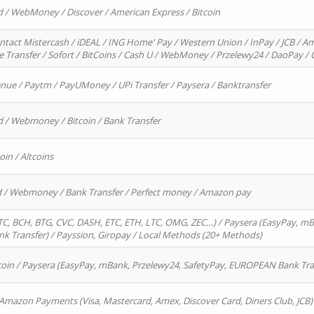
d / WebMoney / Discover / American Express / Bitcoin
ntact Mistercash / iDEAL / ING Home' Pay / Western Union / InPay / JCB / Am
re Transfer / Sofort / BitCoins / Cash U / WebMoney / Przelewy24 / DaoPay 
enue / Paytm / PayUMoney / UPi Transfer / Paysera / Banktransfer
d / Webmoney / Bitcoin / Bank Transfer
oin / Altcoins
rd / Webmoney / Bank Transfer / Perfect money / Amazon pay
, BCH, BTG, CVC, DASH, ETC, ETH, LTC, OMG, ZEC…) / Paysera (EasyPay, mB
 Transfer) / Payssion, Giropay / Local Methods (20+ Methods)
oin / Paysera (EasyPay, mBank, Przelewy24, SafetyPay, EUROPEAN Bank Transf
 Amazon Payments (Visa, Mastercard, Amex, Discover Card, Diners Club, JCB)