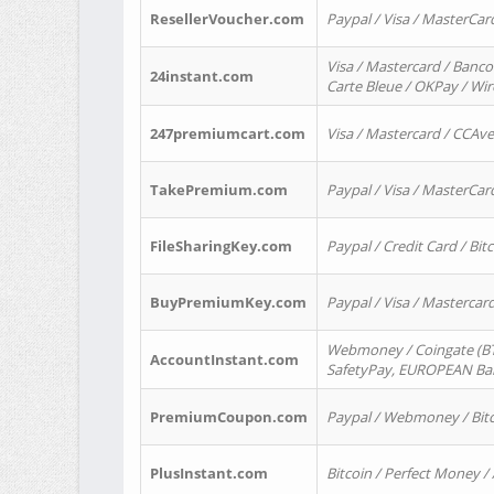
ResellerVoucher.com
Paypal / Visa / MasterCar
Visa / Mastercard / Banco
24instant.com
Carte Bleue / OKPay / Wi
247premiumcart.com
Visa / Mastercard / CCAv
TakePremium.com
Paypal / Visa / MasterCar
FileSharingKey.com
Paypal / Credit Card / Bitc
BuyPremiumKey.com
Paypal / Visa / Masterca
Webmoney / Coingate (BTC
AccountInstant.com
SafetyPay, EUROPEAN Bank
PremiumCoupon.com
Paypal / Webmoney / Bitc
PlusInstant.com
Bitcoin / Perfect Money /