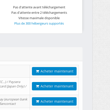
Pas d'attente avant téléchargement
Pas d'attente entre 2 téléchargements
Vitesse maximale disponible
Plus de 300 hébergeurs supportés
Acheter maintenant
EC…) / Paysera
Acheter maintenant
card (Japan Only) /
tPay (european bank
Acheter maintenant
/ Bancontact