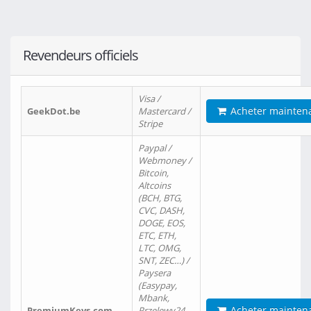
Revendeurs officiels
Visa /
Acheter mainten
GeekDot.be
Mastercard /
Stripe
Paypal /
Webmoney /
Bitcoin,
Altcoins
(BCH, BTG,
CVC, DASH,
DOGE, EOS,
ETC, ETH,
LTC, OMG,
SNT, ZEC…) /
Paysera
(Easypay,
Mbank,
Acheter mainten
PremiumKeys.com
Przelewy24,