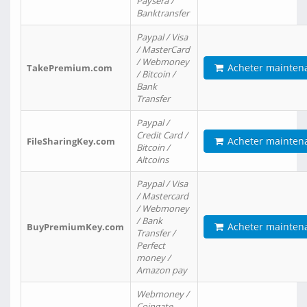
Paysera /
Banktransfer
Paypal / Visa
/ MasterCard
/ Webmoney
Acheter mainten
TakePremium.com
/ Bitcoin /
Bank
Transfer
Paypal /
Credit Card /
Acheter mainten
FileSharingKey.com
Bitcoin /
Altcoins
Paypal / Visa
/ Mastercard
/ Webmoney
/ Bank
Acheter mainten
BuyPremiumKey.com
Transfer /
Perfect
money /
Amazon pay
Webmoney /
Coingate