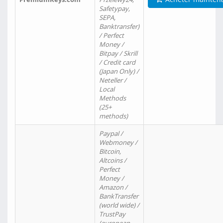
Safetypay,
SEPA,
Banktransfer)
/ Perfect
Money /
Bitpay / Skrill
/ Credit card
(Japan Only) /
Neteller /
Local
Methods
(25+
methods)
Paypal /
Webmoney /
Bitcoin,
Altcoins /
Perfect
Money /
Amazon /
BankTransfer
(world wide) /
TrustPay