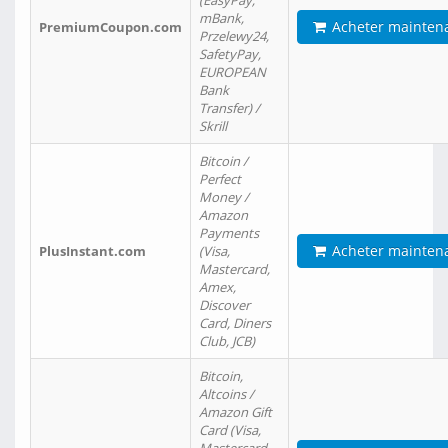
(EasyPay,
mBank,
Acheter mainten
PremiumCoupon.com
Przelewy24,
SafetyPay,
EUROPEAN
Bank
Transfer) /
Skrill
Bitcoin /
Perfect
Money /
Amazon
Payments
Acheter mainten
PlusInstant.com
(Visa,
Mastercard,
Amex,
Discover
Card, Diners
Club, JCB)
Bitcoin,
Altcoins /
Amazon Gift
Card (Visa,