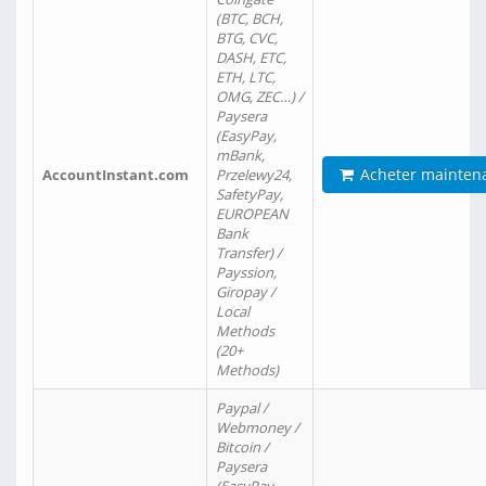
(BTC, BCH,
BTG, CVC,
DASH, ETC,
ETH, LTC,
OMG, ZEC…) /
Paysera
(EasyPay,
mBank,
Acheter mainten
AccountInstant.com
Przelewy24,
SafetyPay,
EUROPEAN
Bank
Transfer) /
Payssion,
Giropay /
Local
Methods
(20+
Methods)
Paypal /
Webmoney /
Bitcoin /
Paysera