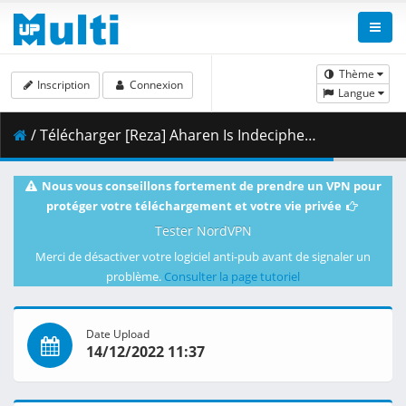
Thème
Inscription
Connexion
Langue
/ Télécharger [Reza] Aharen Is Indecipherable - S01E12.mkv.001 ( 409.26 MB )
Nous vous conseillons fortement de prendre un VPN pour
protéger votre téléchargement et votre vie privée
Tester NordVPN
Merci de désactiver votre logiciel anti-pub avant de signaler un
problème.
Consulter la page tutoriel
Date Upload
14/12/2022 11:37