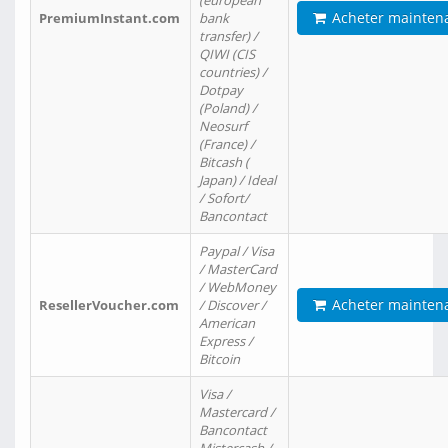
(european
Acheter mainten
PremiumInstant.com
bank
transfer) /
QIWI (CIS
countries) /
Dotpay
(Poland) /
Neosurf
(France) /
Bitcash (
Japan) / Ideal
/ Sofort/
Bancontact
Paypal / Visa
/ MasterCard
/ WebMoney
Acheter mainten
ResellerVoucher.com
/ Discover /
American
Express /
Bitcoin
Visa /
Mastercard /
Bancontact