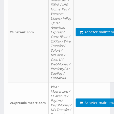
Mistercash /
iDEAL / ING
Home' Pay /
Western
Union / InPay
/ JCB /
American
Acheter mainten
24instant.com
Express /
Carte Bleue /
OKPay / Wire
Transfer /
Sofort /
BitCoins /
Cash U /
WebMoney /
Przelewy24 /
DaoPay /
Cash4WM
Visa /
Mastercard /
CCAvenue /
Paytm /
Acheter mainten
247premiumcart.com
PayUMoney /
UPi Transfer /