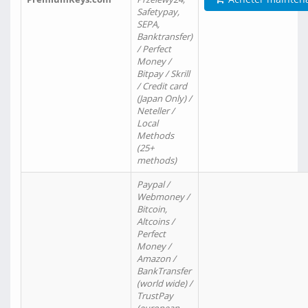
Safetypay,
SEPA,
Banktransfer)
/ Perfect
Money /
Bitpay / Skrill
/ Credit card
(Japan Only) /
Neteller /
Local
Methods
(25+
methods)
Paypal /
Webmoney /
Bitcoin,
Altcoins /
Perfect
Money /
Amazon /
BankTransfer
(world wide) /
TrustPay