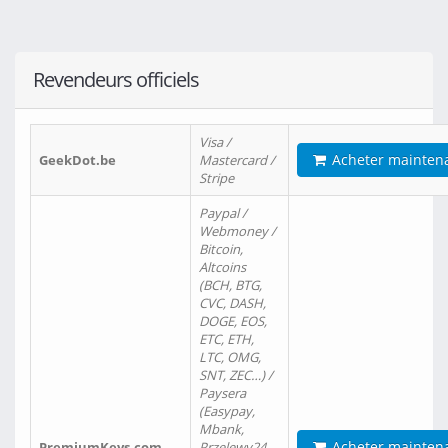
Revendeurs officiels
Visa /
Acheter mainten
GeekDot.be
Mastercard /
Stripe
Paypal /
Webmoney /
Bitcoin,
Altcoins
(BCH, BTG,
CVC, DASH,
DOGE, EOS,
ETC, ETH,
LTC, OMG,
SNT, ZEC…) /
Paysera
(Easypay,
Mbank,
Acheter mainten
PremiumKeys.com
Przelewy24,