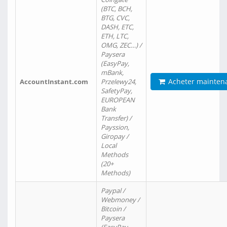
(BTC, BCH,
BTG, CVC,
DASH, ETC,
ETH, LTC,
OMG, ZEC…) /
Paysera
(EasyPay,
mBank,
Acheter mainten
AccountInstant.com
Przelewy24,
SafetyPay,
EUROPEAN
Bank
Transfer) /
Payssion,
Giropay /
Local
Methods
(20+
Methods)
Paypal /
Webmoney /
Bitcoin /
Paysera