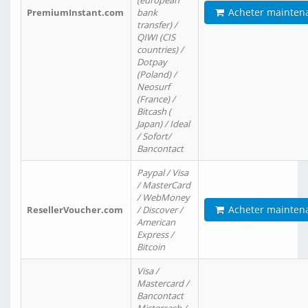
(european
Acheter mainten
PremiumInstant.com
bank
transfer) /
QIWI (CIS
countries) /
Dotpay
(Poland) /
Neosurf
(France) /
Bitcash (
Japan) / Ideal
/ Sofort/
Bancontact
Paypal / Visa
/ MasterCard
/ WebMoney
Acheter mainten
ResellerVoucher.com
/ Discover /
American
Express /
Bitcoin
Visa /
Mastercard /
Bancontact