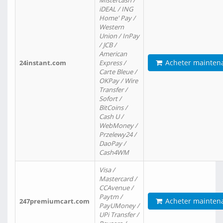
Mistercash /
iDEAL / ING
Home' Pay /
Western
Union / InPay
/ JCB /
American
Acheter mainten
24instant.com
Express /
Carte Bleue /
OKPay / Wire
Transfer /
Sofort /
BitCoins /
Cash U /
WebMoney /
Przelewy24 /
DaoPay /
Cash4WM
Visa /
Mastercard /
CCAvenue /
Paytm /
Acheter mainten
247premiumcart.com
PayUMoney /
UPi Transfer /