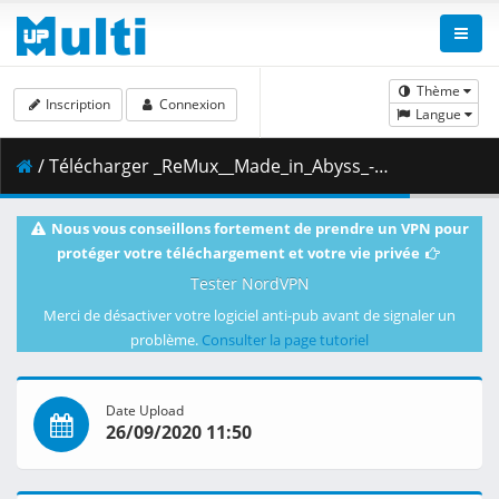
Thème
Inscription
Connexion
Langue
/ Télécharger _ReMux__Made_in_Abyss_-_Dawn_of_the_Deep_Soul_BD__1080p__HEVC__FLAC5.1_.mkv.009 ( 447.54 MB )
Nous vous conseillons fortement de prendre un VPN pour
protéger votre téléchargement et votre vie privée
Tester NordVPN
Merci de désactiver votre logiciel anti-pub avant de signaler un
problème.
Consulter la page tutoriel
Date Upload
26/09/2020 11:50