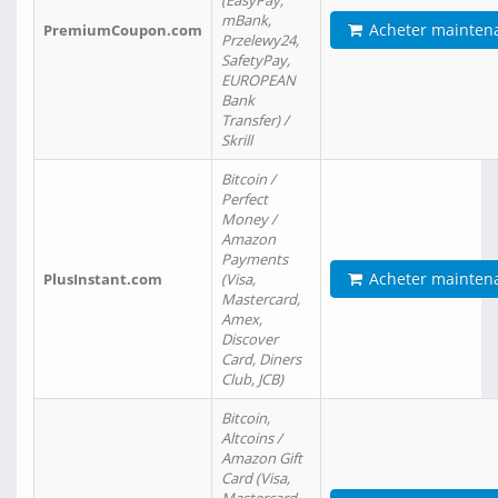
(EasyPay,
mBank,
Acheter mainten
PremiumCoupon.com
Przelewy24,
SafetyPay,
EUROPEAN
Bank
Transfer) /
Skrill
Bitcoin /
Perfect
Money /
Amazon
Payments
Acheter mainten
PlusInstant.com
(Visa,
Mastercard,
Amex,
Discover
Card, Diners
Club, JCB)
Bitcoin,
Altcoins /
Amazon Gift
Card (Visa,