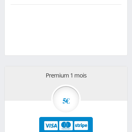
Premium 1 mois
5€