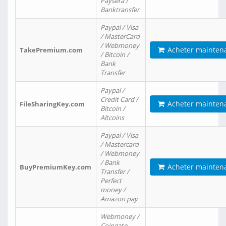
Paysera /
Banktransfer
Paypal / Visa
/ MasterCard
/ Webmoney
Acheter mainten
TakePremium.com
/ Bitcoin /
Bank
Transfer
Paypal /
Credit Card /
Acheter mainten
FileSharingKey.com
Bitcoin /
Altcoins
Paypal / Visa
/ Mastercard
/ Webmoney
/ Bank
Acheter mainten
BuyPremiumKey.com
Transfer /
Perfect
money /
Amazon pay
Webmoney /
Coingate