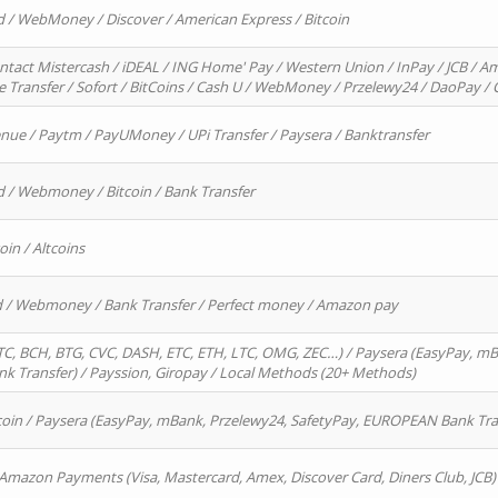
d / WebMoney / Discover / American Express / Bitcoin
ntact Mistercash / iDEAL / ING Home' Pay / Western Union / InPay / JCB / Am
re Transfer / Sofort / BitCoins / Cash U / WebMoney / Przelewy24 / DaoPay 
enue / Paytm / PayUMoney / UPi Transfer / Paysera / Banktransfer
d / Webmoney / Bitcoin / Bank Transfer
oin / Altcoins
rd / Webmoney / Bank Transfer / Perfect money / Amazon pay
, BCH, BTG, CVC, DASH, ETC, ETH, LTC, OMG, ZEC…) / Paysera (EasyPay, mB
 Transfer) / Payssion, Giropay / Local Methods (20+ Methods)
oin / Paysera (EasyPay, mBank, Przelewy24, SafetyPay, EUROPEAN Bank Transf
 Amazon Payments (Visa, Mastercard, Amex, Discover Card, Diners Club, JCB)