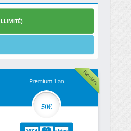
LLIMITÉ)
Populaire
Premium 1 an
50€