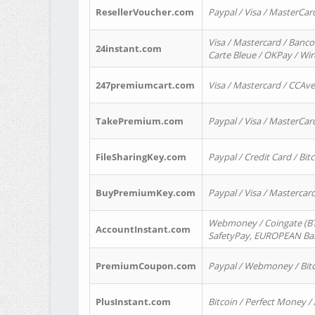
ResellerVoucher.com
Paypal / Visa / MasterCar
Visa / Mastercard / Banco
24instant.com
Carte Bleue / OKPay / Wi
247premiumcart.com
Visa / Mastercard / CCAv
TakePremium.com
Paypal / Visa / MasterCar
FileSharingKey.com
Paypal / Credit Card / Bitc
BuyPremiumKey.com
Paypal / Visa / Masterca
Webmoney / Coingate (BTC
AccountInstant.com
SafetyPay, EUROPEAN Bank
PremiumCoupon.com
Paypal / Webmoney / Bitc
PlusInstant.com
Bitcoin / Perfect Money /