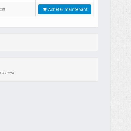
Acheter maintenant
CB)
ursement.