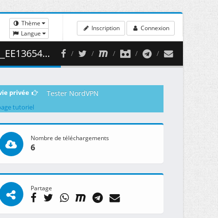
Thème
Inscription
Connexion
Langue
456.27 MB )
vie privée
Tester NordVPN
page tutoriel
Nombre de téléchargements
6
Partage