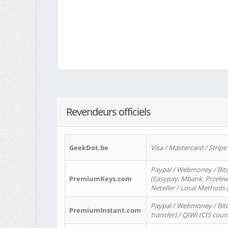
Revendeurs officiels
GeekDot.be
Visa / Mastercard / Stripe
Paypal / Webmoney / Bitc
PremiumKeys.com
(Easypay, Mbank, Przelewy2
Neteller / Local Methods
Paypal / Webmoney / Bitc
PremiumInstant.com
transfer) / QIWI (CIS coun