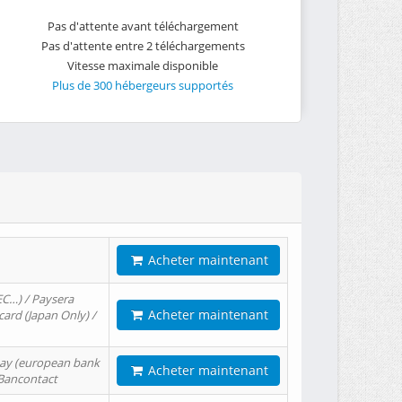
Pas d'attente avant téléchargement
Pas d'attente entre 2 téléchargements
Vitesse maximale disponible
Plus de 300 hébergeurs supportés
Acheter maintenant
EC…) / Paysera
Acheter maintenant
card (Japan Only) /
tPay (european bank
Acheter maintenant
/ Bancontact