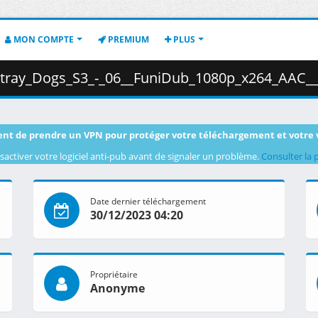
MON COMPTE
PREMIUM
PLUS
_S3_-_06__FuniDub_1080p_x264_AAC___EE136544_.mkv.002 ( 
nt de prendre un VPN pour protéger votre téléchargement et votre 
sactiver votre logiciel anti-pub avant de signaler un problème.
Consulter la 
Date dernier téléchargement
30/12/2023 04:20
Propriétaire
Anonyme