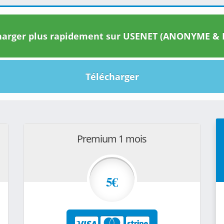
arger plus rapidement sur USENET (ANONYME & I
Télécharger
Premium 1 mois
5€