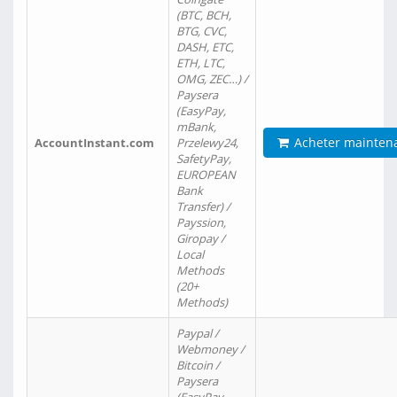
(BTC, BCH,
BTG, CVC,
DASH, ETC,
ETH, LTC,
OMG, ZEC…) /
Paysera
(EasyPay,
mBank,
Acheter mainten
AccountInstant.com
Przelewy24,
SafetyPay,
EUROPEAN
Bank
Transfer) /
Payssion,
Giropay /
Local
Methods
(20+
Methods)
Paypal /
Webmoney /
Bitcoin /
Paysera