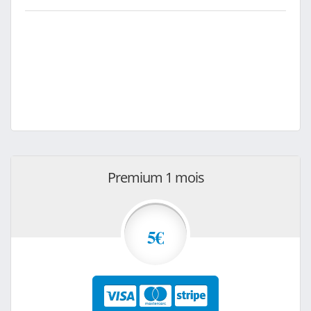
Premium 1 mois
5€