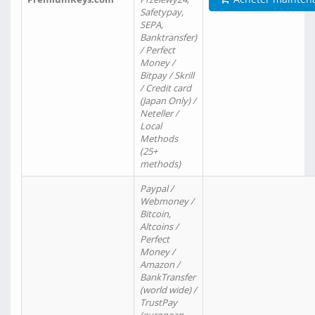
Safetypay,
SEPA,
Banktransfer)
/ Perfect
Money /
Bitpay / Skrill
/ Credit card
(Japan Only) /
Neteller /
Local
Methods
(25+
methods)
Paypal /
Webmoney /
Bitcoin,
Altcoins /
Perfect
Money /
Amazon /
BankTransfer
(world wide) /
TrustPay