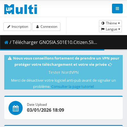
Thème
Inscription
Connexion
Langue
/ Télécharger GNOSIA.S01E10.Citizen.Slime.1080p.CR.WEB-DL.DUAL.AAC2.0.H.264.MSubs-ToonsHub.mkv.001 ( 479.74 MB )
Nous vous conseillons fortement de prendre un VPN pour
protéger votre téléchargement et votre vie privée
Tester NordVPN
Merci de désactiver votre logiciel anti-pub avant de signaler un
problème.
Consulter la page tutoriel
Date Upload
03/01/2026 18:09