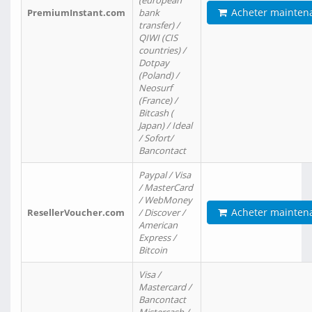
(european
Acheter mainten
PremiumInstant.com
bank
transfer) /
QIWI (CIS
countries) /
Dotpay
(Poland) /
Neosurf
(France) /
Bitcash (
Japan) / Ideal
/ Sofort/
Bancontact
Paypal / Visa
/ MasterCard
/ WebMoney
Acheter mainten
ResellerVoucher.com
/ Discover /
American
Express /
Bitcoin
Visa /
Mastercard /
Bancontact