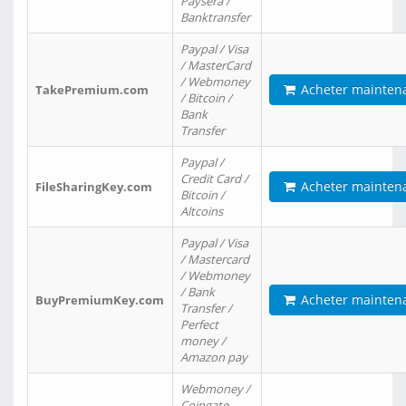
Paysera /
Banktransfer
Paypal / Visa
/ MasterCard
/ Webmoney
Acheter mainten
TakePremium.com
/ Bitcoin /
Bank
Transfer
Paypal /
Credit Card /
Acheter mainten
FileSharingKey.com
Bitcoin /
Altcoins
Paypal / Visa
/ Mastercard
/ Webmoney
/ Bank
Acheter mainten
BuyPremiumKey.com
Transfer /
Perfect
money /
Amazon pay
Webmoney /
Coingate