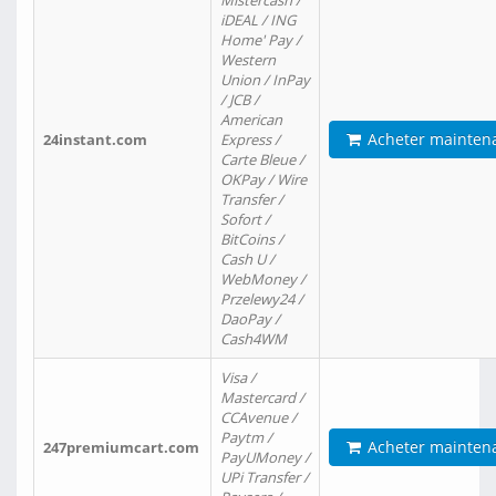
Mistercash /
iDEAL / ING
Home' Pay /
Western
Union / InPay
/ JCB /
American
Acheter mainten
24instant.com
Express /
Carte Bleue /
OKPay / Wire
Transfer /
Sofort /
BitCoins /
Cash U /
WebMoney /
Przelewy24 /
DaoPay /
Cash4WM
Visa /
Mastercard /
CCAvenue /
Paytm /
Acheter mainten
247premiumcart.com
PayUMoney /
UPi Transfer /