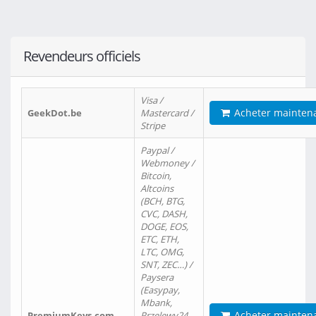
Revendeurs officiels
Visa /
Acheter mainten
GeekDot.be
Mastercard /
Stripe
Paypal /
Webmoney /
Bitcoin,
Altcoins
(BCH, BTG,
CVC, DASH,
DOGE, EOS,
ETC, ETH,
LTC, OMG,
SNT, ZEC…) /
Paysera
(Easypay,
Mbank,
Acheter mainten
PremiumKeys.com
Przelewy24,