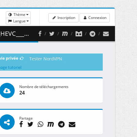
Thème
Inscription
Connexion
Langue
 ( 416.77 MB )
vie privée
Tester NordVPN
page tutoriel
Nombre de téléchargements
24
Partage