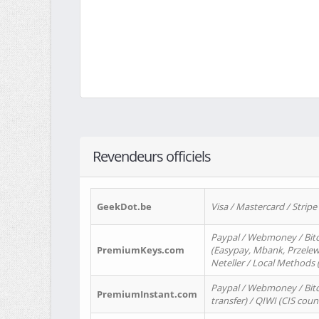
Revendeurs officiels
GeekDot.be
Visa / Mastercard / Stripe
Paypal / Webmoney / Bitc
PremiumKeys.com
(Easypay, Mbank, Przelewy2
Neteller / Local Methods
Paypal / Webmoney / Bitc
PremiumInstant.com
transfer) / QIWI (CIS coun