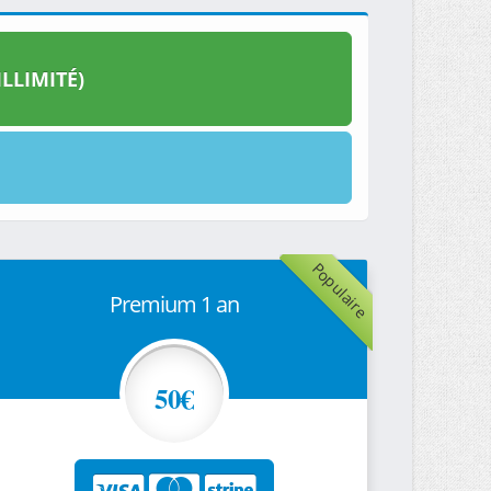
LLIMITÉ)
Populaire
Premium 1 an
50€