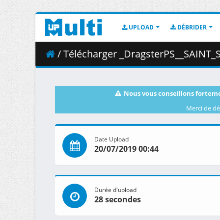
UPLOAD
DÉBRIDER
/ Télécharger _DragsterPS__SAINT_SEIYA_-_Knights_of_the_
Nous vous conseillons forteme
Merci de dé
Date Upload
20/07/2019 00:44
Durée d'upload
28 secondes