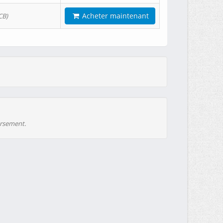
Acheter maintenant
CB)
ursement.