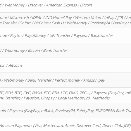
d / WebMoney / Discover / American Express / Bitcoin
ntact Mistercash / iDEAL / ING Home' Pay / Western Union / InPay / JCB / Am
re Transfer / Sofort / BitCoins / Cash U / WebMoney / Przelewy24 / DaoPay 
enue / Paytm / PayUMoney / UPi Transfer / Paysera / Banktransfer
d / Webmoney / Bitcoin / Bank Transfer
oin / Altcoins
rd / Webmoney / Bank Transfer / Perfect money / Amazon pay
, BCH, BTG, CVC, DASH, ETC, ETH, LTC, OMG, ZEC…) / Paysera (EasyPay, mB
 Transfer) / Payssion, Giropay / Local Methods (20+ Methods)
oin / Paysera (EasyPay, mBank, Przelewy24, SafetyPay, EUROPEAN Bank Transf
 Amazon Payments (Visa, Mastercard, Amex, Discover Card, Diners Club, JCB)