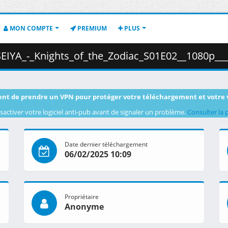
MON COMPTE
PREMIUM
PLUS
Zodiac_S01E02__1080p___HEVC___Multi-Audio___Multi-Subs___A39A8A59_.mkv.005
nt de prendre un VPN pour protéger votre téléchargement et votre 
sactiver votre logiciel anti-pub avant de signaler un problème.
Consulter la 
Date dernier téléchargement
06/02/2025 10:09
Propriétaire
Anonyme