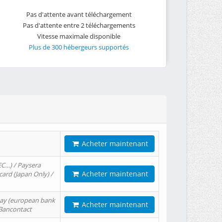
Pas d'attente avant téléchargement
Pas d'attente entre 2 téléchargements
Vitesse maximale disponible
Plus de 300 hébergeurs supportés
Acheter maintenant
EC…) / Paysera
Acheter maintenant
card (Japan Only) /
tPay (european bank
Acheter maintenant
/ Bancontact