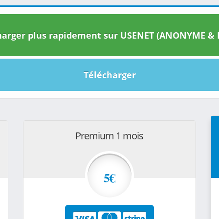
arger plus rapidement sur USENET (ANONYME & I
Télécharger
Premium 1 mois
5€