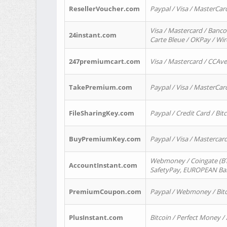
ResellerVoucher.com
Paypal / Visa / MasterCar
Visa / Mastercard / Banco
24instant.com
Carte Bleue / OKPay / Wi
247premiumcart.com
Visa / Mastercard / CCAv
TakePremium.com
Paypal / Visa / MasterCar
FileSharingKey.com
Paypal / Credit Card / Bitc
BuyPremiumKey.com
Paypal / Visa / Masterca
Webmoney / Coingate (BTC
AccountInstant.com
SafetyPay, EUROPEAN Bank
PremiumCoupon.com
Paypal / Webmoney / Bitc
PlusInstant.com
Bitcoin / Perfect Money /