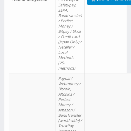
Safetypay,
SEPA,
Banktransfer)
/ Perfect
Money /
Bitpay / Skrill
/ Credit card
(Japan Only) /
Neteller /
Local
Methods
(25+
methods)
Paypal /
Webmoney /
Bitcoin,
Altcoins /
Perfect
Money /
Amazon /
BankTransfer
(world wide) /
TrustPay