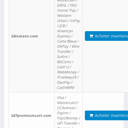
Mistercash /
iDEAL / ING
Home' Pay /
Western
Union / InPay
/ JCB /
American
Acheter mainten
24instant.com
Express /
Carte Bleue /
OKPay / Wire
Transfer /
Sofort /
BitCoins /
Cash U /
WebMoney /
Przelewy24 /
DaoPay /
Cash4WM
Visa /
Mastercard /
CCAvenue /
Paytm /
Acheter mainten
247premiumcart.com
PayUMoney /
UPi Transfer /