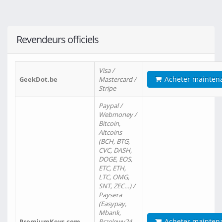
Revendeurs officiels
Visa /
Acheter mainten
GeekDot.be
Mastercard /
Stripe
Paypal /
Webmoney /
Bitcoin,
Altcoins
(BCH, BTG,
CVC, DASH,
DOGE, EOS,
ETC, ETH,
LTC, OMG,
SNT, ZEC…) /
Paysera
(Easypay,
Mbank,
Acheter mainten
PremiumKeys.com
Przelewy24,