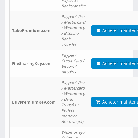
Paysera /
Banktransfer
Paypal / Visa
/ MasterCard
/ Webmoney
Acheter mainten
TakePremium.com
/ Bitcoin /
Bank
Transfer
Paypal /
Credit Card /
Acheter mainten
FileSharingKey.com
Bitcoin /
Altcoins
Paypal / Visa
/ Mastercard
/ Webmoney
/ Bank
Acheter mainten
BuyPremiumKey.com
Transfer /
Perfect
money /
Amazon pay
Webmoney /
Coingate