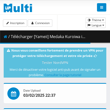
Thème
Inscription
Connexion
Langue
/ Télécharger [Yameii] Medaka Kuroiwa is Impervious to My Charms - S01E03 [English Dub] [CR WEB-DL 1080p] [EAB15FA1].mkv.001 ( 461.64 MB )
Nous vous conseillons fortement de prendre un VPN pour
protéger votre téléchargement et votre vie privée
Tester NordVPN
Merci de désactiver votre logiciel anti-pub avant de signaler un
problème.
Consulter la page tutoriel
Date Upload
03/02/2025 22:37