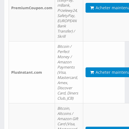
(EasyPay,
mBank,
Acheter mainten
PremiumCoupon.com
Przelewy24,
SafetyPay,
EUROPEAN
Bank
Transfer) /
Skrill
Bitcoin /
Perfect
Money /
Amazon
Payments
Acheter mainten
PlusInstant.com
(Visa,
Mastercard,
Amex,
Discover
Card, Diners
Club, JCB)
Bitcoin,
Altcoins /
Amazon Gift
Card (Visa,