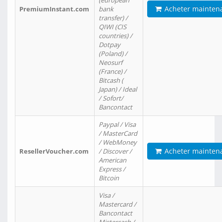
(european
Acheter mainten
PremiumInstant.com
bank
transfer) /
QIWI (CIS
countries) /
Dotpay
(Poland) /
Neosurf
(France) /
Bitcash (
Japan) / Ideal
/ Sofort/
Bancontact
Paypal / Visa
/ MasterCard
/ WebMoney
Acheter mainten
ResellerVoucher.com
/ Discover /
American
Express /
Bitcoin
Visa /
Mastercard /
Bancontact