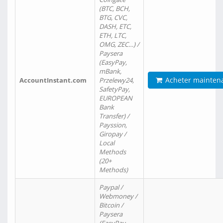
(BTC, BCH,
BTG, CVC,
DASH, ETC,
ETH, LTC,
OMG, ZEC…) /
Paysera
(EasyPay,
mBank,
Acheter mainten
AccountInstant.com
Przelewy24,
SafetyPay,
EUROPEAN
Bank
Transfer) /
Payssion,
Giropay /
Local
Methods
(20+
Methods)
Paypal /
Webmoney /
Bitcoin /
Paysera