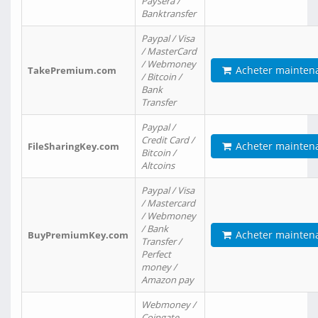
Paysera /
Banktransfer
Paypal / Visa
/ MasterCard
/ Webmoney
Acheter mainten
TakePremium.com
/ Bitcoin /
Bank
Transfer
Paypal /
Credit Card /
Acheter mainten
FileSharingKey.com
Bitcoin /
Altcoins
Paypal / Visa
/ Mastercard
/ Webmoney
/ Bank
Acheter mainten
BuyPremiumKey.com
Transfer /
Perfect
money /
Amazon pay
Webmoney /
Coingate