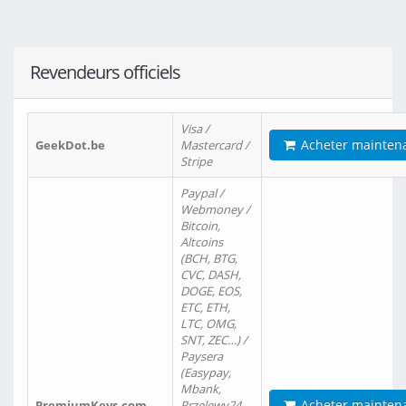
Revendeurs officiels
Visa /
Acheter mainten
GeekDot.be
Mastercard /
Stripe
Paypal /
Webmoney /
Bitcoin,
Altcoins
(BCH, BTG,
CVC, DASH,
DOGE, EOS,
ETC, ETH,
LTC, OMG,
SNT, ZEC…) /
Paysera
(Easypay,
Mbank,
Acheter mainten
PremiumKeys.com
Przelewy24,