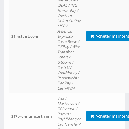
Mistercash /
iDEAL / ING
Home' Pay /
Western
Union / InPay
/ JCB /
American
Acheter mainten
24instant.com
Express /
Carte Bleue /
OKPay / Wire
Transfer /
Sofort /
BitCoins /
Cash U /
WebMoney /
Przelewy24 /
DaoPay /
Cash4WM
Visa /
Mastercard /
CCAvenue /
Paytm /
Acheter mainten
247premiumcart.com
PayUMoney /
UPi Transfer /