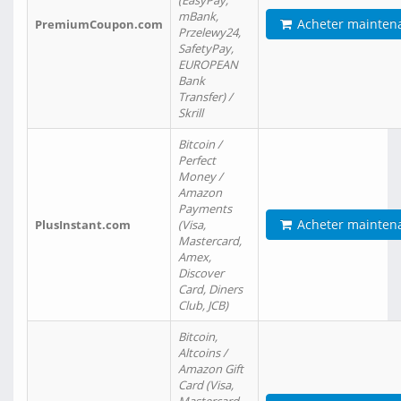
(EasyPay,
mBank,
Acheter mainten
PremiumCoupon.com
Przelewy24,
SafetyPay,
EUROPEAN
Bank
Transfer) /
Skrill
Bitcoin /
Perfect
Money /
Amazon
Payments
Acheter mainten
PlusInstant.com
(Visa,
Mastercard,
Amex,
Discover
Card, Diners
Club, JCB)
Bitcoin,
Altcoins /
Amazon Gift
Card (Visa,