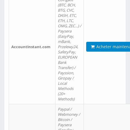
(BTC, BCH,
BTG, CVC,
DASH, ETC,
ETH, LTC,
OMG, ZEC…) /
Paysera
(EasyPay,
mBank,
Acheter mainten
AccountInstant.com
Przelewy24,
SafetyPay,
EUROPEAN
Bank
Transfer) /
Payssion,
Giropay /
Local
Methods
(20+
Methods)
Paypal /
Webmoney /
Bitcoin /
Paysera