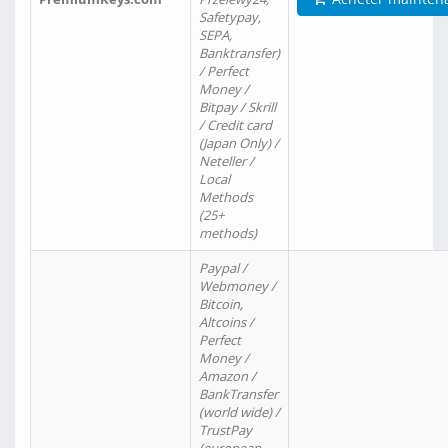
Safetypay,
SEPA,
Banktransfer)
/ Perfect
Money /
Bitpay / Skrill
/ Credit card
(Japan Only) /
Neteller /
Local
Methods
(25+
methods)
Paypal /
Webmoney /
Bitcoin,
Altcoins /
Perfect
Money /
Amazon /
BankTransfer
(world wide) /
TrustPay