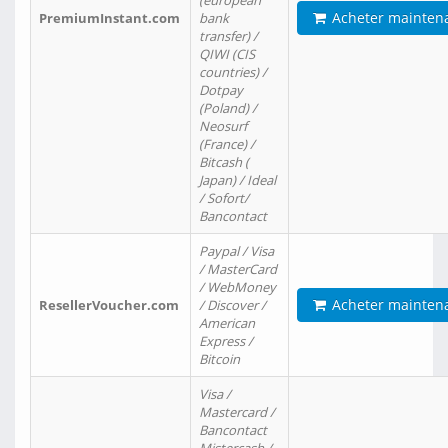
(european
Acheter mainten
PremiumInstant.com
bank
transfer) /
QIWI (CIS
countries) /
Dotpay
(Poland) /
Neosurf
(France) /
Bitcash (
Japan) / Ideal
/ Sofort/
Bancontact
Paypal / Visa
/ MasterCard
/ WebMoney
Acheter mainten
ResellerVoucher.com
/ Discover /
American
Express /
Bitcoin
Visa /
Mastercard /
Bancontact