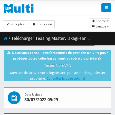
Thème
Inscription
Connexion
Langue
/ Télécharger Teasing.Master.Takagi-san.S03E03.1080p.BluRay.10-Bit.Dual-Audio.AAC.FLAC2.0.x265-YURASUKA.mkv.002 ( 328.67 MB )
Nous vous conseillons fortement de prendre un VPN pour
protéger votre téléchargement et votre vie privée
Tester NordVPN
Merci de désactiver votre logiciel anti-pub avant de signaler un
problème.
Consulter la page tutoriel
Date Upload
30/07/2022 05:29