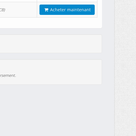
Acheter maintenant
CB)
ursement.