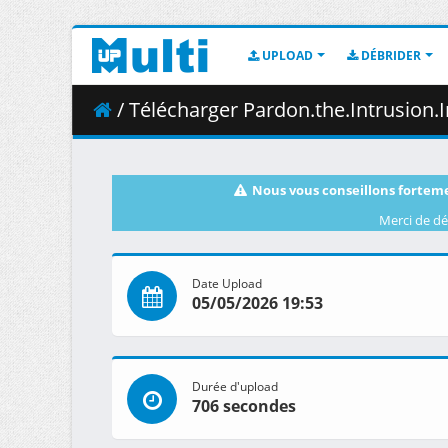
UPLOAD
DÉBRIDER
/ Télécharger Pardon.the.Intrusion.Im.Home.S01E05.Thi
Nous vous conseillons forteme
Merci de dé
Date Upload
05/05/2026 19:53
Durée d'upload
706 secondes