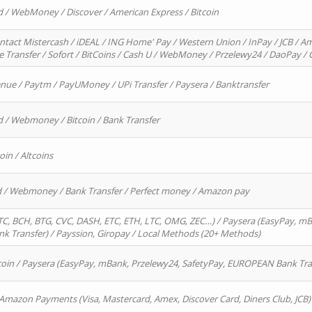
d / WebMoney / Discover / American Express / Bitcoin
ntact Mistercash / iDEAL / ING Home' Pay / Western Union / InPay / JCB / Am
re Transfer / Sofort / BitCoins / Cash U / WebMoney / Przelewy24 / DaoPay 
enue / Paytm / PayUMoney / UPi Transfer / Paysera / Banktransfer
d / Webmoney / Bitcoin / Bank Transfer
oin / Altcoins
rd / Webmoney / Bank Transfer / Perfect money / Amazon pay
, BCH, BTG, CVC, DASH, ETC, ETH, LTC, OMG, ZEC…) / Paysera (EasyPay, mB
 Transfer) / Payssion, Giropay / Local Methods (20+ Methods)
oin / Paysera (EasyPay, mBank, Przelewy24, SafetyPay, EUROPEAN Bank Transf
 Amazon Payments (Visa, Mastercard, Amex, Discover Card, Diners Club, JCB)