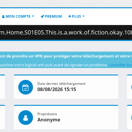
MON COMPTE
PREMIUM
PLUS
s.is.a.work.of.fiction.okay.1080p.CR.WEB-DL.AAC2.0.H.264-VARYG.mkv.002
nt de prendre un VPN pour protéger votre téléchargement et votre 
sactiver votre logiciel anti-pub avant de signaler un problème.
Consulter la 
Date dernier téléchargement
08/08/2026 15:15
Propriétaire
Anonyme