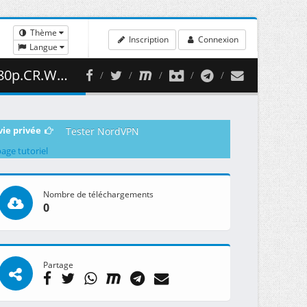
Thème
Inscription
Connexion
Langue
 ( 448.02 MB )
vie privée
Tester NordVPN
page tutoriel
Nombre de téléchargements
0
Partage