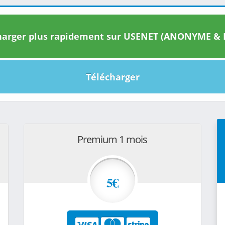
arger plus rapidement sur USENET (ANONYME & I
Télécharger
Premium 1 mois
5€