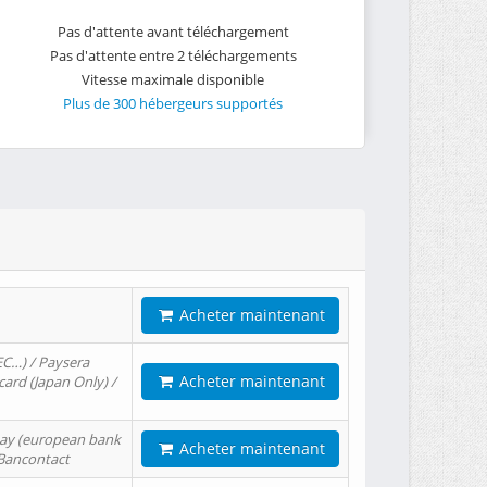
Pas d'attente avant téléchargement
Pas d'attente entre 2 téléchargements
Vitesse maximale disponible
Plus de 300 hébergeurs supportés
Acheter maintenant
EC…) / Paysera
Acheter maintenant
card (Japan Only) /
tPay (european bank
Acheter maintenant
/ Bancontact