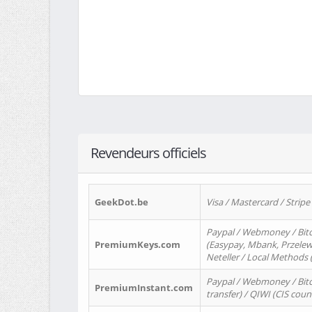
Revendeurs officiels
GeekDot.be
Visa / Mastercard / Stripe
Paypal / Webmoney / Bitc
PremiumKeys.com
(Easypay, Mbank, Przelewy2
Neteller / Local Methods
Paypal / Webmoney / Bitc
PremiumInstant.com
transfer) / QIWI (CIS coun