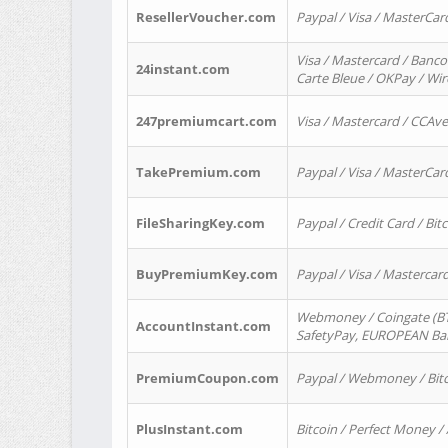
ResellerVoucher.com
Paypal / Visa / MasterCar
Visa / Mastercard / Banco
24instant.com
Carte Bleue / OKPay / Wi
247premiumcart.com
Visa / Mastercard / CCAv
TakePremium.com
Paypal / Visa / MasterCar
FileSharingKey.com
Paypal / Credit Card / Bitc
BuyPremiumKey.com
Paypal / Visa / Masterca
Webmoney / Coingate (BTC
AccountInstant.com
SafetyPay, EUROPEAN Bank
PremiumCoupon.com
Paypal / Webmoney / Bitc
PlusInstant.com
Bitcoin / Perfect Money /