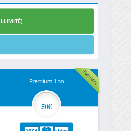
LLIMITÉ)
Populaire
Premium 1 an
50€