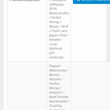
Safetypay,
SEPA,
Banktransfer)
/ Perfect
Money /
Bitpay / Skrill
/ Credit card
(Japan Only) /
Neteller /
Local
Methods
(25+
methods)
Paypal /
Webmoney /
Bitcoin,
Altcoins /
Perfect
Money /
Amazon /
BankTransfer
(world wide) /
TrustPay