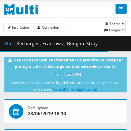
Thème
Inscription
Connexion
Langue
/ Télécharger _Erai-raws__Bungou_Stray_Dogs_3rd_Season_-_12_END__1080p__Multiple_Subtitle_.mkv.002 ( 458.22 MB )
Nous vous conseillons fortement de prendre un VPN pour
protéger votre téléchargement et votre vie privée
Tester NordVPN
Merci de désactiver votre logiciel anti-pub avant de signaler un
problème.
Consulter la page tutoriel
Date Upload
28/06/2019 18:10