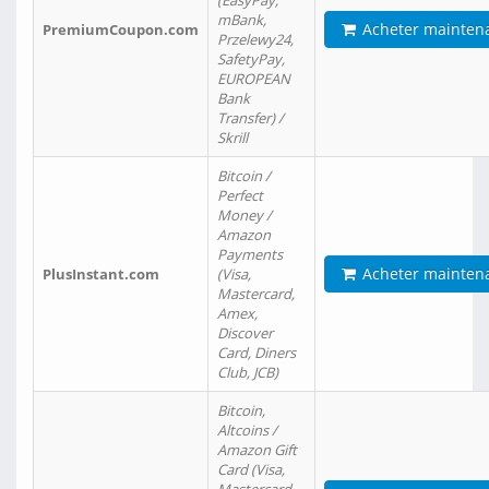
(EasyPay,
mBank,
Acheter mainten
PremiumCoupon.com
Przelewy24,
SafetyPay,
EUROPEAN
Bank
Transfer) /
Skrill
Bitcoin /
Perfect
Money /
Amazon
Payments
Acheter mainten
PlusInstant.com
(Visa,
Mastercard,
Amex,
Discover
Card, Diners
Club, JCB)
Bitcoin,
Altcoins /
Amazon Gift
Card (Visa,