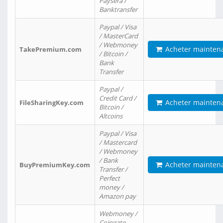
Paysera /
Banktransfer
Paypal / Visa
/ MasterCard
/ Webmoney
Acheter mainten
TakePremium.com
/ Bitcoin /
Bank
Transfer
Paypal /
Credit Card /
Acheter mainten
FileSharingKey.com
Bitcoin /
Altcoins
Paypal / Visa
/ Mastercard
/ Webmoney
/ Bank
Acheter mainten
BuyPremiumKey.com
Transfer /
Perfect
money /
Amazon pay
Webmoney /
Coingate