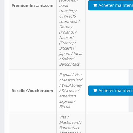
(european
Acheter mainten
PremiumInstant.com
bank
transfer) /
QIWI (CIS
countries) /
Dotpay
(Poland) /
Neosurf
(France) /
Bitcash (
Japan) / Ideal
/ Sofort/
Bancontact
Paypal / Visa
/ MasterCard
/ WebMoney
Acheter mainten
ResellerVoucher.com
/ Discover /
American
Express /
Bitcoin
Visa /
Mastercard /
Bancontact