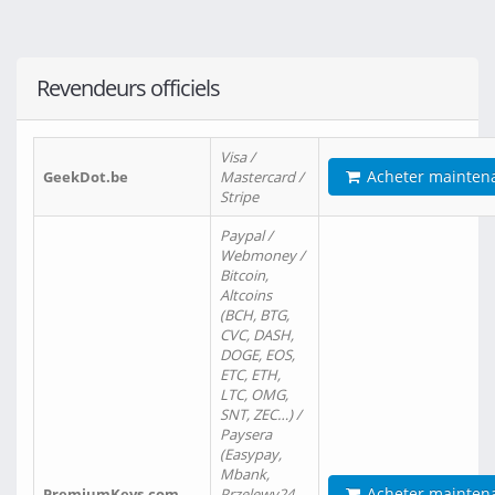
Revendeurs officiels
Visa /
Acheter mainten
GeekDot.be
Mastercard /
Stripe
Paypal /
Webmoney /
Bitcoin,
Altcoins
(BCH, BTG,
CVC, DASH,
DOGE, EOS,
ETC, ETH,
LTC, OMG,
SNT, ZEC…) /
Paysera
(Easypay,
Mbank,
Acheter mainten
PremiumKeys.com
Przelewy24,