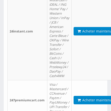
Mistercash /
iDEAL / ING
Home' Pay /
Western
Union / InPay
/ JCB /
American
Acheter mainten
24instant.com
Express /
Carte Bleue /
OKPay / Wire
Transfer /
Sofort /
BitCoins /
Cash U /
WebMoney /
Przelewy24 /
DaoPay /
Cash4WM
Visa /
Mastercard /
CCAvenue /
Paytm /
Acheter mainten
247premiumcart.com
PayUMoney /
UPi Transfer /