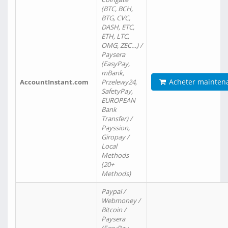
(BTC, BCH,
BTG, CVC,
DASH, ETC,
ETH, LTC,
OMG, ZEC…) /
Paysera
(EasyPay,
mBank,
Acheter mainten
AccountInstant.com
Przelewy24,
SafetyPay,
EUROPEAN
Bank
Transfer) /
Payssion,
Giropay /
Local
Methods
(20+
Methods)
Paypal /
Webmoney /
Bitcoin /
Paysera