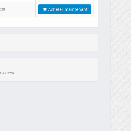
Acheter maintenant
CB)
ursement.