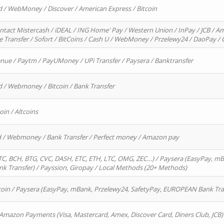
d / WebMoney / Discover / American Express / Bitcoin
ntact Mistercash / iDEAL / ING Home' Pay / Western Union / InPay / JCB / Am
re Transfer / Sofort / BitCoins / Cash U / WebMoney / Przelewy24 / DaoPay 
enue / Paytm / PayUMoney / UPi Transfer / Paysera / Banktransfer
d / Webmoney / Bitcoin / Bank Transfer
oin / Altcoins
rd / Webmoney / Bank Transfer / Perfect money / Amazon pay
, BCH, BTG, CVC, DASH, ETC, ETH, LTC, OMG, ZEC…) / Paysera (EasyPay, mB
 Transfer) / Payssion, Giropay / Local Methods (20+ Methods)
oin / Paysera (EasyPay, mBank, Przelewy24, SafetyPay, EUROPEAN Bank Transf
 Amazon Payments (Visa, Mastercard, Amex, Discover Card, Diners Club, JCB)