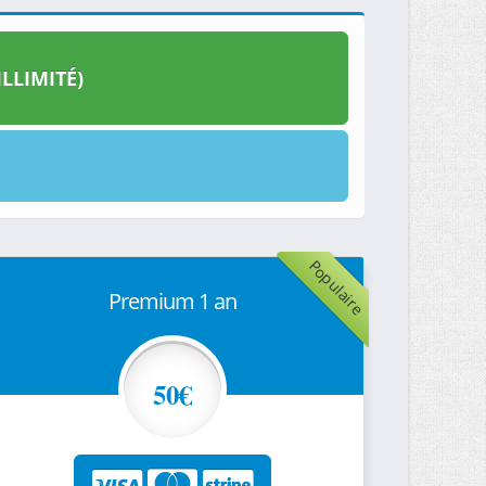
LLIMITÉ)
Populaire
Premium 1 an
50€