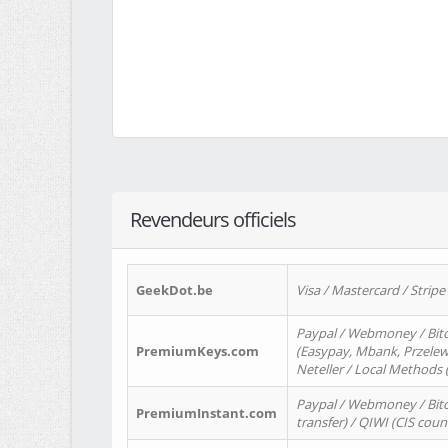
Revendeurs officiels
GeekDot.be
Visa / Mastercard / Stripe
Paypal / Webmoney / Bitc
PremiumKeys.com
(Easypay, Mbank, Przelewy2
Neteller / Local Methods
Paypal / Webmoney / Bitc
PremiumInstant.com
transfer) / QIWI (CIS coun