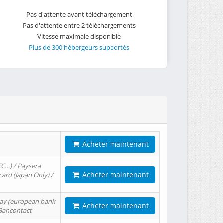
Pas d'attente avant téléchargement
Pas d'attente entre 2 téléchargements
Vitesse maximale disponible
Plus de 300 hébergeurs supportés
Acheter maintenant
EC…) / Paysera
Acheter maintenant
card (Japan Only) /
tPay (european bank
Acheter maintenant
/ Bancontact