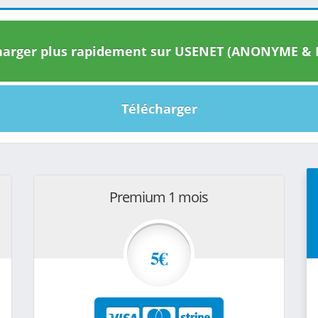
arger plus rapidement sur USENET (ANONYME & I
Télécharger
Premium 1 mois
5€