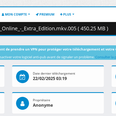
MON COMPTE
PREMIUM
PLUS
Online_-_Extra_Edition.mkv.005 ( 450.25 MB )
nt de prendre un VPN pour protéger votre téléchargement et votre 
sactiver votre logiciel anti-pub avant de signaler un problème.
Consulter la 
Date dernier téléchargement
22/02/2025 03:19
Propriétaire
Anonyme