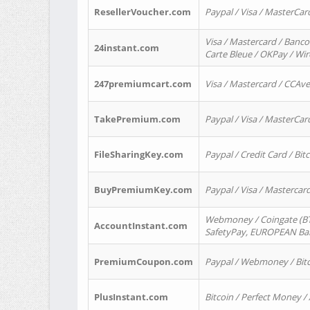
ResellerVoucher.com
Paypal / Visa / MasterCar
Visa / Mastercard / Banco
24instant.com
Carte Bleue / OKPay / Wi
247premiumcart.com
Visa / Mastercard / CCAv
TakePremium.com
Paypal / Visa / MasterCar
FileSharingKey.com
Paypal / Credit Card / Bitc
BuyPremiumKey.com
Paypal / Visa / Masterca
Webmoney / Coingate (BTC
AccountInstant.com
SafetyPay, EUROPEAN Bank
PremiumCoupon.com
Paypal / Webmoney / Bitc
PlusInstant.com
Bitcoin / Perfect Money /