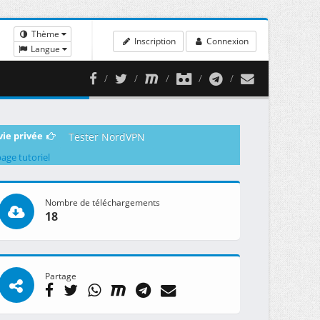
Thème
Inscription
Connexion
Langue
vie privée
Tester NordVPN
page tutoriel
Nombre de téléchargements
18
Partage