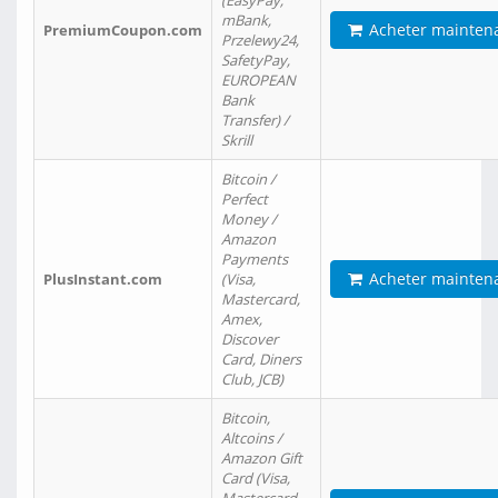
(EasyPay,
mBank,
Acheter mainten
PremiumCoupon.com
Przelewy24,
SafetyPay,
EUROPEAN
Bank
Transfer) /
Skrill
Bitcoin /
Perfect
Money /
Amazon
Payments
Acheter mainten
PlusInstant.com
(Visa,
Mastercard,
Amex,
Discover
Card, Diners
Club, JCB)
Bitcoin,
Altcoins /
Amazon Gift
Card (Visa,