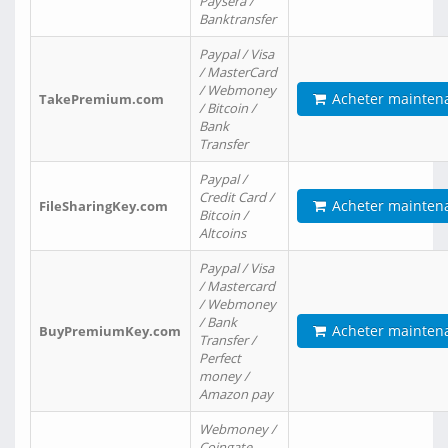
Paysera /
Banktransfer
Paypal / Visa
/ MasterCard
/ Webmoney
Acheter mainten
TakePremium.com
/ Bitcoin /
Bank
Transfer
Paypal /
Credit Card /
Acheter mainten
FileSharingKey.com
Bitcoin /
Altcoins
Paypal / Visa
/ Mastercard
/ Webmoney
/ Bank
Acheter mainten
BuyPremiumKey.com
Transfer /
Perfect
money /
Amazon pay
Webmoney /
Coingate