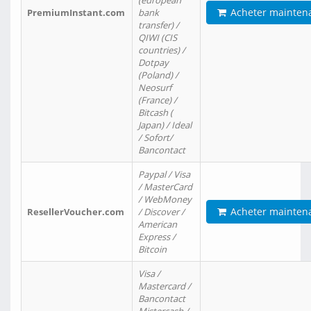
(european
Acheter mainten
PremiumInstant.com
bank
transfer) /
QIWI (CIS
countries) /
Dotpay
(Poland) /
Neosurf
(France) /
Bitcash (
Japan) / Ideal
/ Sofort/
Bancontact
Paypal / Visa
/ MasterCard
/ WebMoney
Acheter mainten
ResellerVoucher.com
/ Discover /
American
Express /
Bitcoin
Visa /
Mastercard /
Bancontact