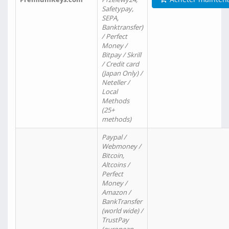
Safetypay,
SEPA,
Banktransfer)
/ Perfect
Money /
Bitpay / Skrill
/ Credit card
(Japan Only) /
Neteller /
Local
Methods
(25+
methods)
Paypal /
Webmoney /
Bitcoin,
Altcoins /
Perfect
Money /
Amazon /
BankTransfer
(world wide) /
TrustPay