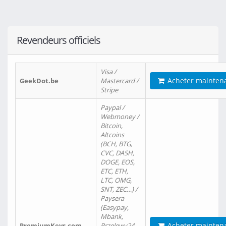
Revendeurs officiels
Visa /
Acheter mainten
GeekDot.be
Mastercard /
Stripe
Paypal /
Webmoney /
Bitcoin,
Altcoins
(BCH, BTG,
CVC, DASH,
DOGE, EOS,
ETC, ETH,
LTC, OMG,
SNT, ZEC…) /
Paysera
(Easypay,
Mbank,
Acheter mainten
PremiumKeys.com
Przelewy24,