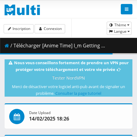
Thème
Inscription
Connexion
Langue
/ Télécharger [Anime Time] I_m Getting Married to a Girl I Hate in My Class - 07 [720p CR WEB-DL AVC AAC].mkv.001 ( 351.64 MB )
Nous vous conseillons fortement de prendre un VPN pour
protéger votre téléchargement et votre vie privée
Tester NordVPN
Merci de désactiver votre logiciel anti-pub avant de signaler un
problème.
Consulter la page tutoriel
Date Upload
14/02/2025 18:26