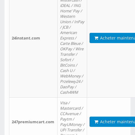
Mistercash /
iDEAL / ING
Home' Pay /
Western
Union / InPay
/ JCB /
American
Acheter mainten
24instant.com
Express /
Carte Bleue /
OKPay / Wire
Transfer /
Sofort /
BitCoins /
Cash U /
WebMoney /
Przelewy24 /
DaoPay /
Cash4WM
Visa /
Mastercard /
CCAvenue /
Paytm /
Acheter mainten
247premiumcart.com
PayUMoney /
UPi Transfer /