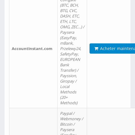
(BTC, BCH,
BTG, CVC,
DASH, ETC,
ETH, LTC,
OMG, ZEC…) /
Paysera
(EasyPay,
mBank,
Acheter mainten
AccountInstant.com
Przelewy24,
SafetyPay,
EUROPEAN
Bank
Transfer) /
Payssion,
Giropay /
Local
Methods
(20+
Methods)
Paypal /
Webmoney /
Bitcoin /
Paysera