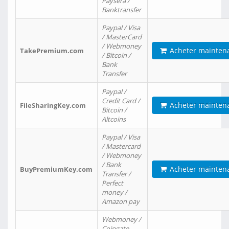
Paysera /
Banktransfer
Paypal / Visa
/ MasterCard
/ Webmoney
Acheter mainten
TakePremium.com
/ Bitcoin /
Bank
Transfer
Paypal /
Credit Card /
Acheter mainten
FileSharingKey.com
Bitcoin /
Altcoins
Paypal / Visa
/ Mastercard
/ Webmoney
/ Bank
Acheter mainten
BuyPremiumKey.com
Transfer /
Perfect
money /
Amazon pay
Webmoney /
Coingate