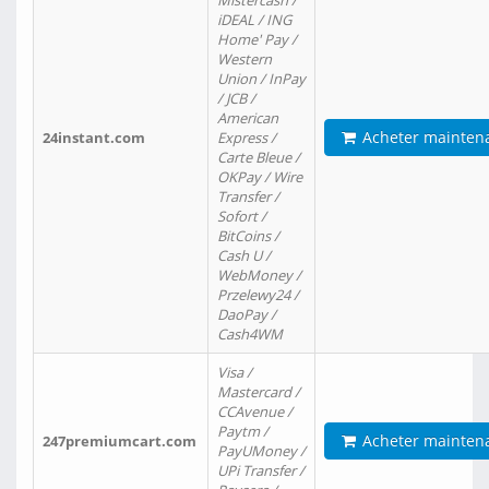
Mistercash /
iDEAL / ING
Home' Pay /
Western
Union / InPay
/ JCB /
American
Acheter mainten
24instant.com
Express /
Carte Bleue /
OKPay / Wire
Transfer /
Sofort /
BitCoins /
Cash U /
WebMoney /
Przelewy24 /
DaoPay /
Cash4WM
Visa /
Mastercard /
CCAvenue /
Paytm /
Acheter mainten
247premiumcart.com
PayUMoney /
UPi Transfer /