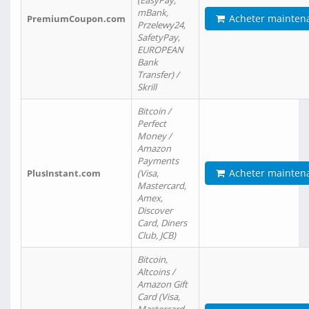
(EasyPay,
mBank,
Acheter mainten
PremiumCoupon.com
Przelewy24,
SafetyPay,
EUROPEAN
Bank
Transfer) /
Skrill
Bitcoin /
Perfect
Money /
Amazon
Payments
Acheter mainten
PlusInstant.com
(Visa,
Mastercard,
Amex,
Discover
Card, Diners
Club, JCB)
Bitcoin,
Altcoins /
Amazon Gift
Card (Visa,