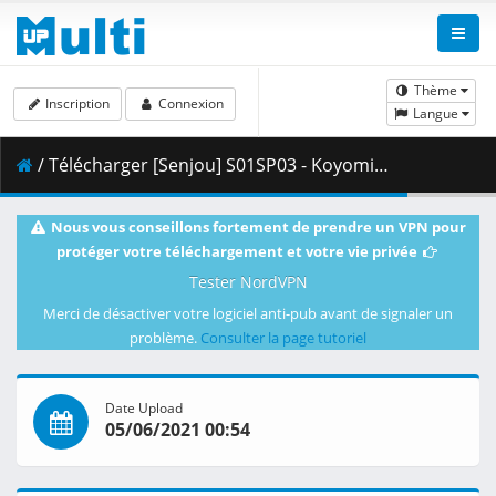
Thème
Inscription
Connexion
Langue
/ Télécharger [Senjou] S01SP03 - Koyomi Sand.mkv.001 ( 354.36 MB )
Nous vous conseillons fortement de prendre un VPN pour
protéger votre téléchargement et votre vie privée
Tester NordVPN
Merci de désactiver votre logiciel anti-pub avant de signaler un
problème.
Consulter la page tutoriel
Date Upload
05/06/2021 00:54