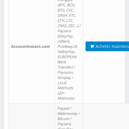
(BTC, BCH,
BTG, CVC,
DASH, ETC,
ETH, LTC,
OMG, ZEC…) /
Paysera
(EasyPay,
mBank,
Acheter mainten
AccountInstant.com
Przelewy24,
SafetyPay,
EUROPEAN
Bank
Transfer) /
Payssion,
Giropay /
Local
Methods
(20+
Methods)
Paypal /
Webmoney /
Bitcoin /
Paysera