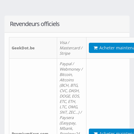
Revendeurs officiels
Visa /
Acheter mainten
GeekDot.be
Mastercard /
Stripe
Paypal /
Webmoney /
Bitcoin,
Altcoins
(BCH, BTG,
CVC, DASH,
DOGE, EOS,
ETC, ETH,
LTC, OMG,
SNT, ZEC…) /
Paysera
(Easypay,
Mbank,
Acheter mainten
PremiumKeys.com
Przelewy24,