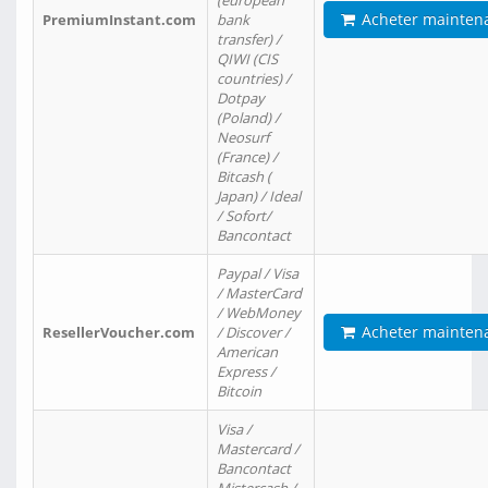
(european
Acheter mainten
PremiumInstant.com
bank
transfer) /
QIWI (CIS
countries) /
Dotpay
(Poland) /
Neosurf
(France) /
Bitcash (
Japan) / Ideal
/ Sofort/
Bancontact
Paypal / Visa
/ MasterCard
/ WebMoney
Acheter mainten
ResellerVoucher.com
/ Discover /
American
Express /
Bitcoin
Visa /
Mastercard /
Bancontact