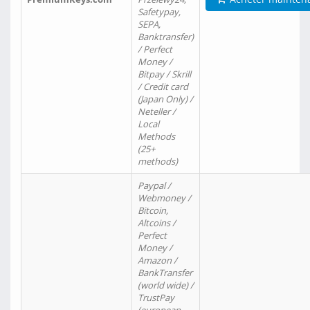
Safetypay,
SEPA,
Banktransfer)
/ Perfect
Money /
Bitpay / Skrill
/ Credit card
(Japan Only) /
Neteller /
Local
Methods
(25+
methods)
Paypal /
Webmoney /
Bitcoin,
Altcoins /
Perfect
Money /
Amazon /
BankTransfer
(world wide) /
TrustPay