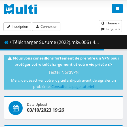
Thème
Inscription
Connexion
Langue
/ Télécharger Suzume (2022).mkv.006 ( 420.49 MB )
Nous vous conseillons fortement de prendre un VPN pour
protéger votre téléchargement et votre vie privée
Tester NordVPN
Merci de désactiver votre logiciel anti-pub avant de signaler un
problème.
Consulter la page tutoriel
Date Upload
03/10/2023 19:26