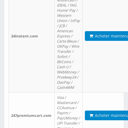
Mistercash /
iDEAL / ING
Home' Pay /
Western
Union / InPay
/ JCB /
American
Acheter mainten
24instant.com
Express /
Carte Bleue /
OKPay / Wire
Transfer /
Sofort /
BitCoins /
Cash U /
WebMoney /
Przelewy24 /
DaoPay /
Cash4WM
Visa /
Mastercard /
CCAvenue /
Paytm /
Acheter mainten
247premiumcart.com
PayUMoney /
UPi Transfer /