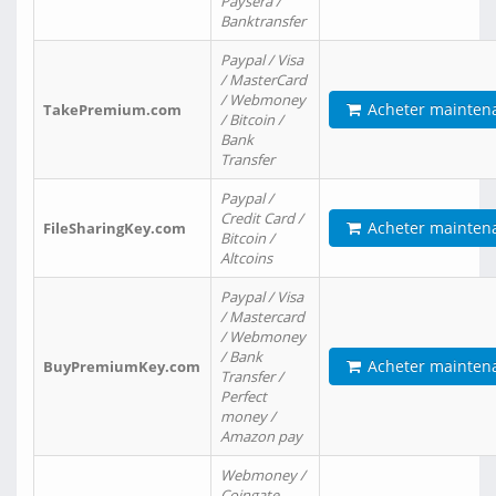
Paysera /
Banktransfer
Paypal / Visa
/ MasterCard
/ Webmoney
Acheter mainten
TakePremium.com
/ Bitcoin /
Bank
Transfer
Paypal /
Credit Card /
Acheter mainten
FileSharingKey.com
Bitcoin /
Altcoins
Paypal / Visa
/ Mastercard
/ Webmoney
/ Bank
Acheter mainten
BuyPremiumKey.com
Transfer /
Perfect
money /
Amazon pay
Webmoney /
Coingate