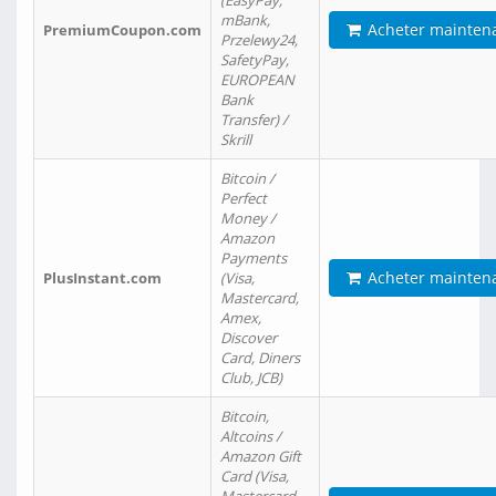
(EasyPay,
mBank,
Acheter mainten
PremiumCoupon.com
Przelewy24,
SafetyPay,
EUROPEAN
Bank
Transfer) /
Skrill
Bitcoin /
Perfect
Money /
Amazon
Payments
Acheter mainten
PlusInstant.com
(Visa,
Mastercard,
Amex,
Discover
Card, Diners
Club, JCB)
Bitcoin,
Altcoins /
Amazon Gift
Card (Visa,