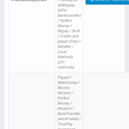
Safetypay,
SEPA,
Banktransfer)
/ Perfect
Money /
Bitpay / Skrill
/ Credit card
(Japan Only) /
Neteller /
Local
Methods
(25+
methods)
Paypal /
Webmoney /
Bitcoin,
Altcoins /
Perfect
Money /
Amazon /
BankTransfer
(world wide) /
TrustPay