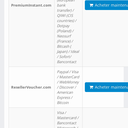
(european
Acheter mainten
PremiumInstant.com
bank
transfer) /
QIWI (CIS
countries) /
Dotpay
(Poland) /
Neosurf
(France) /
Bitcash (
Japan) / Ideal
/ Sofort/
Bancontact
Paypal / Visa
/ MasterCard
/ WebMoney
Acheter mainten
ResellerVoucher.com
/ Discover /
American
Express /
Bitcoin
Visa /
Mastercard /
Bancontact