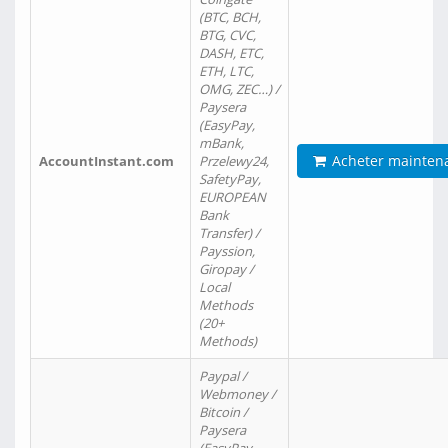
(BTC, BCH,
BTG, CVC,
DASH, ETC,
ETH, LTC,
OMG, ZEC…) /
Paysera
(EasyPay,
mBank,
Acheter mainten
AccountInstant.com
Przelewy24,
SafetyPay,
EUROPEAN
Bank
Transfer) /
Payssion,
Giropay /
Local
Methods
(20+
Methods)
Paypal /
Webmoney /
Bitcoin /
Paysera