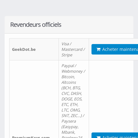
Revendeurs officiels
Visa /
Acheter mainten
GeekDot.be
Mastercard /
Stripe
Paypal /
Webmoney /
Bitcoin,
Altcoins
(BCH, BTG,
CVC, DASH,
DOGE, EOS,
ETC, ETH,
LTC, OMG,
SNT, ZEC…) /
Paysera
(Easypay,
Mbank,
Acheter mainten
PremiumKeys.com
Przelewy24,