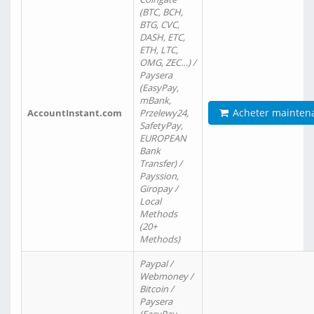
(BTC, BCH,
BTG, CVC,
DASH, ETC,
ETH, LTC,
OMG, ZEC…) /
Paysera
(EasyPay,
mBank,
Acheter mainten
AccountInstant.com
Przelewy24,
SafetyPay,
EUROPEAN
Bank
Transfer) /
Payssion,
Giropay /
Local
Methods
(20+
Methods)
Paypal /
Webmoney /
Bitcoin /
Paysera