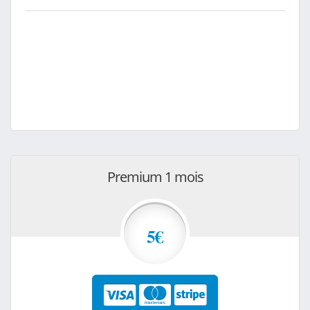
Premium 1 mois
5€