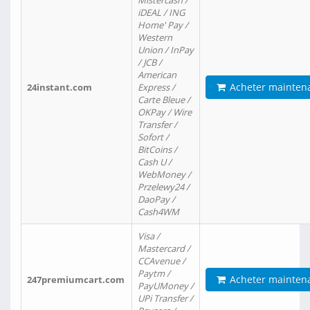
Mistercash /
iDEAL / ING
Home' Pay /
Western
Union / InPay
/ JCB /
American
Acheter mainten
24instant.com
Express /
Carte Bleue /
OKPay / Wire
Transfer /
Sofort /
BitCoins /
Cash U /
WebMoney /
Przelewy24 /
DaoPay /
Cash4WM
Visa /
Mastercard /
CCAvenue /
Paytm /
Acheter mainten
247premiumcart.com
PayUMoney /
UPi Transfer /