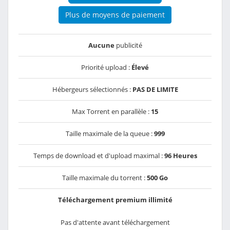
Plus de moyens de paiement
Aucune
publicité
Priorité upload :
Élevé
Hébergeurs sélectionnés :
PAS DE LIMITE
Max Torrent en parallèle :
15
Taille maximale de la queue :
999
Temps de download et d'upload maximal :
96 Heures
Taille maximale du torrent :
500 Go
Téléchargement premium illimité
Pas d'attente avant téléchargement