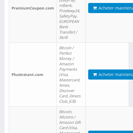
(EasyPay,
mBank,
Acheter mainten
PremiumCoupon.com
Przelewy24,
SafetyPay,
EUROPEAN
Bank
Transfer) /
Skrill
Bitcoin /
Perfect
Money /
Amazon
Payments
Acheter mainten
PlusInstant.com
(Visa,
Mastercard,
Amex,
Discover
Card, Diners
Club, JCB)
Bitcoin,
Altcoins /
Amazon Gift
Card (Visa,