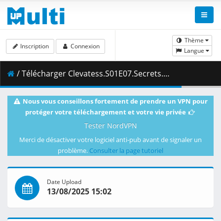
Thème
Inscription
Connexion
Langue
/ Télécharger Clevatess.S01E07.Secrets.of.Magic.1080p.CR.WEB-DL.DUAL.AAC2.0.H.264-VARYG.mkv.003 ( 474.00 MB )
Nous vous conseillons fortement de prendre un VPN pour
protéger votre téléchargement et votre vie privée
Tester NordVPN
Merci de désactiver votre logiciel anti-pub avant de signaler un
problème.
Consulter la page tutoriel
Date Upload
13/08/2025 15:02