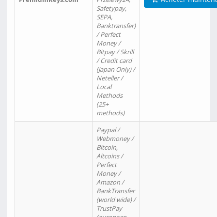
Safetypay,
SEPA,
Banktransfer)
/ Perfect
Money /
Bitpay / Skrill
/ Credit card
(Japan Only) /
Neteller /
Local
Methods
(25+
methods)
Paypal /
Webmoney /
Bitcoin,
Altcoins /
Perfect
Money /
Amazon /
BankTransfer
(world wide) /
TrustPay