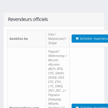
Revendeurs officiels
Visa /
Acheter mainten
GeekDot.be
Mastercard /
Stripe
Paypal /
Webmoney /
Bitcoin,
Altcoins
(BCH, BTG,
CVC, DASH,
DOGE, EOS,
ETC, ETH,
LTC, OMG,
SNT, ZEC…) /
Paysera
(Easypay,
Mbank,
Acheter mainten
PremiumKeys.com
Przelewy24,