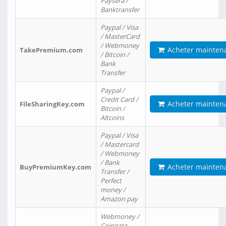
Paysera /
Banktransfer
Paypal / Visa
/ MasterCard
/ Webmoney
Acheter mainten
TakePremium.com
/ Bitcoin /
Bank
Transfer
Paypal /
Credit Card /
Acheter mainten
FileSharingKey.com
Bitcoin /
Altcoins
Paypal / Visa
/ Mastercard
/ Webmoney
/ Bank
Acheter mainten
BuyPremiumKey.com
Transfer /
Perfect
money /
Amazon pay
Webmoney /
Coingate