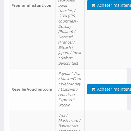
(european
Acheter mainten
PremiumInstant.com
bank
transfer) /
QIWI (CIS
countries) /
Dotpay
(Poland) /
Neosurf
(France) /
Bitcash (
Japan) / Ideal
/ Sofort/
Bancontact
Paypal / Visa
/ MasterCard
/ WebMoney
Acheter mainten
ResellerVoucher.com
/ Discover /
American
Express /
Bitcoin
Visa /
Mastercard /
Bancontact