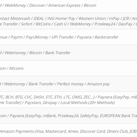
d / WebMoney / Discover / American Express / Bitcoin
ntact Mistercash / iDEAL / ING Home' Pay / Western Union / InPay / JCB / Am
re Transfer / Sofort / BitCoins / Cash U / WebMoney / Przelewy24 / DaoPay 
enue / Paytm / PayUMoney / UPi Transfer / Paysera / Banktransfer
d / Webmoney / Bitcoin / Bank Transfer
oin / Altcoins
rd / Webmoney / Bank Transfer / Perfect money / Amazon pay
, BCH, BTG, CVC, DASH, ETC, ETH, LTC, OMG, ZEC…) / Paysera (EasyPay, mB
 Transfer) / Payssion, Giropay / Local Methods (20+ Methods)
oin / Paysera (EasyPay, mBank, Przelewy24, SafetyPay, EUROPEAN Bank Transf
 Amazon Payments (Visa, Mastercard, Amex, Discover Card, Diners Club, JCB)