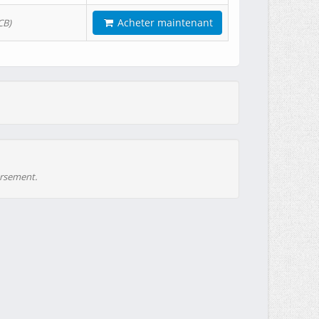
Acheter maintenant
CB)
ursement.