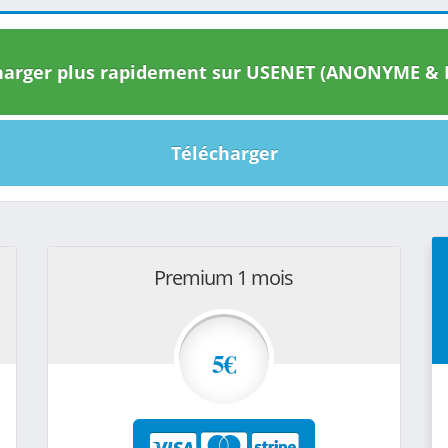
arger plus rapidement sur USENET (ANONYME & I
Télécharger
Premium 1 mois
5€