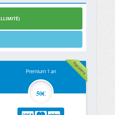
LLIMITÉ)
Populaire
Premium 1 an
50€