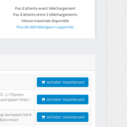
Pas d'attente avant téléchargement
Pas d'attente entre 2 téléchargements
Vitesse maximale disponible
Plus de 300 hébergeurs supportés
Acheter maintenant
EC…) / Paysera
Acheter maintenant
card (Japan Only) /
tPay (european bank
Acheter maintenant
/ Bancontact