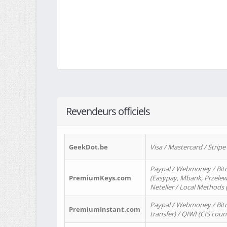
Revendeurs officiels
GeekDot.be
Visa / Mastercard / Stripe
Paypal / Webmoney / Bitc
PremiumKeys.com
(Easypay, Mbank, Przelewy2
Neteller / Local Methods
Paypal / Webmoney / Bitc
PremiumInstant.com
transfer) / QIWI (CIS coun