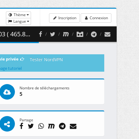
Thème
Inscription
Connexion
Langue
65.84 MB )
vie privée
Tester NordVPN
page tutoriel
Nombre de téléchargements
5
Partage