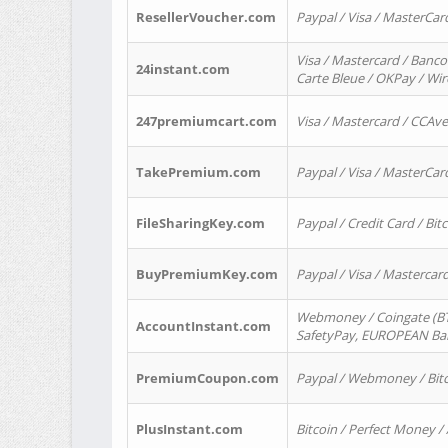
ResellerVoucher.com
Paypal / Visa / MasterCar
Visa / Mastercard / Banco
24instant.com
Carte Bleue / OKPay / Wi
247premiumcart.com
Visa / Mastercard / CCAv
TakePremium.com
Paypal / Visa / MasterCar
FileSharingKey.com
Paypal / Credit Card / Bitc
BuyPremiumKey.com
Paypal / Visa / Masterca
Webmoney / Coingate (BTC
AccountInstant.com
SafetyPay, EUROPEAN Bank
PremiumCoupon.com
Paypal / Webmoney / Bitc
PlusInstant.com
Bitcoin / Perfect Money /