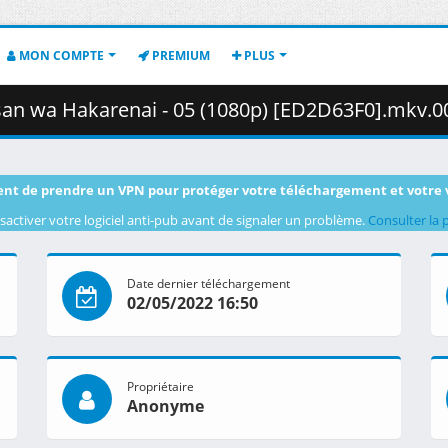
MON COMPTE
PREMIUM
PLUS
 wa Hakarenai - 05 (1080p) [ED2D63F0].mkv.003 ( 4
nt de prendre un VPN pour protéger votre téléchargement et votre 
sactiver votre logiciel anti-pub avant de signaler un problème.
Consulter la 
Date dernier téléchargement
02/05/2022 16:50
Propriétaire
Anonyme