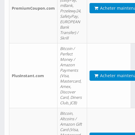
(EasyPay,
mBank,
Acheter mainten
PremiumCoupon.com
Przelewy24,
SafetyPay,
EUROPEAN
Bank
Transfer) /
Skrill
Bitcoin /
Perfect
Money /
Amazon
Payments
Acheter mainten
PlusInstant.com
(Visa,
Mastercard,
Amex,
Discover
Card, Diners
Club, JCB)
Bitcoin,
Altcoins /
Amazon Gift
Card (Visa,