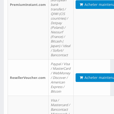
(european
Acheter mainten
PremiumInstant.com
bank
transfer) /
QIWI (CIS
countries) /
Dotpay
(Poland) /
Neosurf
(France) /
Bitcash (
Japan) / Ideal
/ Sofort/
Bancontact
Paypal / Visa
/ MasterCard
/ WebMoney
Acheter mainten
ResellerVoucher.com
/ Discover /
American
Express /
Bitcoin
Visa /
Mastercard /
Bancontact