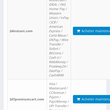
Mistercash /
iDEAL / ING
Home' Pay /
Western
Union / InPay
/ JCB /
American
Acheter mainten
24instant.com
Express /
Carte Bleue /
OKPay / Wire
Transfer /
Sofort /
BitCoins /
Cash U /
WebMoney /
Przelewy24 /
DaoPay /
Cash4WM
Visa /
Mastercard /
CCAvenue /
Paytm /
Acheter mainten
247premiumcart.com
PayUMoney /
UPi Transfer /