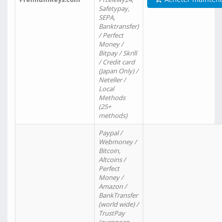
Safetypay,
SEPA,
Banktransfer)
/ Perfect
Money /
Bitpay / Skrill
/ Credit card
(Japan Only) /
Neteller /
Local
Methods
(25+
methods)
Paypal /
Webmoney /
Bitcoin,
Altcoins /
Perfect
Money /
Amazon /
BankTransfer
(world wide) /
TrustPay