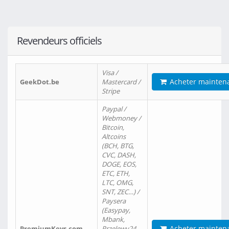
Revendeurs officiels
Visa /
Acheter mainten
GeekDot.be
Mastercard /
Stripe
Paypal /
Webmoney /
Bitcoin,
Altcoins
(BCH, BTG,
CVC, DASH,
DOGE, EOS,
ETC, ETH,
LTC, OMG,
SNT, ZEC…) /
Paysera
(Easypay,
Mbank,
Acheter mainten
PremiumKeys.com
Przelewy24,