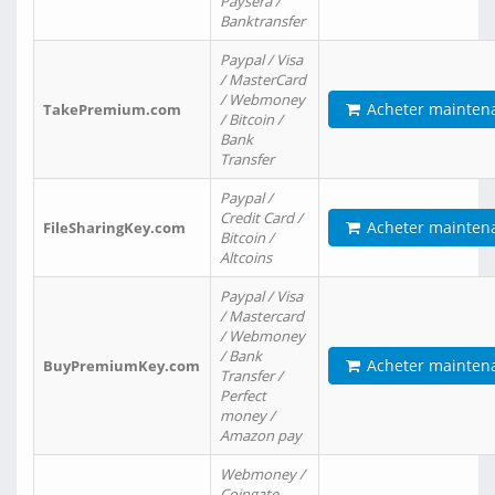
Paysera /
Banktransfer
Paypal / Visa
/ MasterCard
/ Webmoney
Acheter mainten
TakePremium.com
/ Bitcoin /
Bank
Transfer
Paypal /
Credit Card /
Acheter mainten
FileSharingKey.com
Bitcoin /
Altcoins
Paypal / Visa
/ Mastercard
/ Webmoney
/ Bank
Acheter mainten
BuyPremiumKey.com
Transfer /
Perfect
money /
Amazon pay
Webmoney /
Coingate