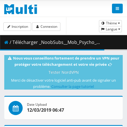
Thème
Inscription
Connexion
Langue
/ Télécharger _NoobSubs__Mob_Psycho_100_12__1080p_Blu-ray_Dual_Audio_8bit_AC3__C6880768_.mkv.002 ( 347.33 MB )
Nous vous conseillons fortement de prendre un VPN pour
protéger votre téléchargement et votre vie privée
Tester NordVPN
Merci de désactiver votre logiciel anti-pub avant de signaler un
problème.
Consulter la page tutoriel
Date Upload
12/03/2019 06:47