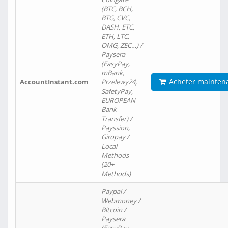
(BTC, BCH,
BTG, CVC,
DASH, ETC,
ETH, LTC,
OMG, ZEC…) /
Paysera
(EasyPay,
mBank,
Acheter mainten
AccountInstant.com
Przelewy24,
SafetyPay,
EUROPEAN
Bank
Transfer) /
Payssion,
Giropay /
Local
Methods
(20+
Methods)
Paypal /
Webmoney /
Bitcoin /
Paysera