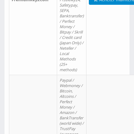
Safetypay,
SEPA,
Banktransfer)
/ Perfect
Money /
Bitpay / Skrill
/ Credit card
(Japan Only) /
Neteller /
Local
Methods
(25+
methods)
Paypal /
Webmoney /
Bitcoin,
Altcoins /
Perfect
Money /
Amazon /
BankTransfer
(world wide) /
TrustPay