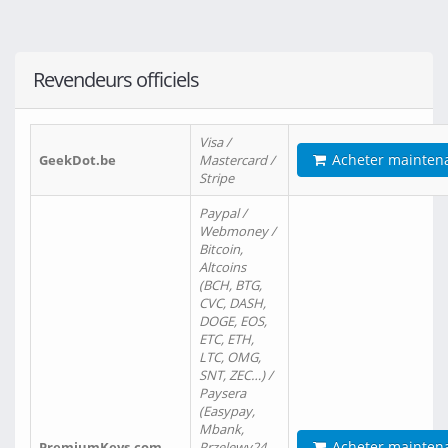
Revendeurs officiels
Visa /
Acheter mainten
GeekDot.be
Mastercard /
Stripe
Paypal /
Webmoney /
Bitcoin,
Altcoins
(BCH, BTG,
CVC, DASH,
DOGE, EOS,
ETC, ETH,
LTC, OMG,
SNT, ZEC…) /
Paysera
(Easypay,
Mbank,
Acheter mainten
PremiumKeys.com
Przelewy24,