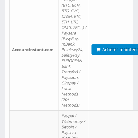
(BTC, BCH,
BTG, CVC,
DASH, ETC,
ETH, LTC,
OMG, ZEC…) /
Paysera
(EasyPay,
mBank,
Acheter mainten
AccountInstant.com
Przelewy24,
SafetyPay,
EUROPEAN
Bank
Transfer) /
Payssion,
Giropay /
Local
Methods
(20+
Methods)
Paypal /
Webmoney /
Bitcoin /
Paysera