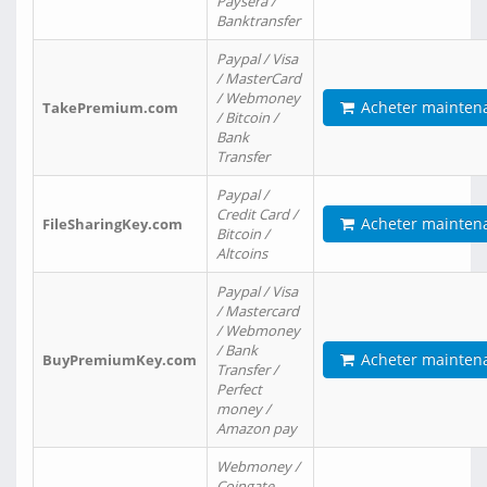
Paysera /
Banktransfer
Paypal / Visa
/ MasterCard
/ Webmoney
Acheter mainten
TakePremium.com
/ Bitcoin /
Bank
Transfer
Paypal /
Credit Card /
Acheter mainten
FileSharingKey.com
Bitcoin /
Altcoins
Paypal / Visa
/ Mastercard
/ Webmoney
/ Bank
Acheter mainten
BuyPremiumKey.com
Transfer /
Perfect
money /
Amazon pay
Webmoney /
Coingate