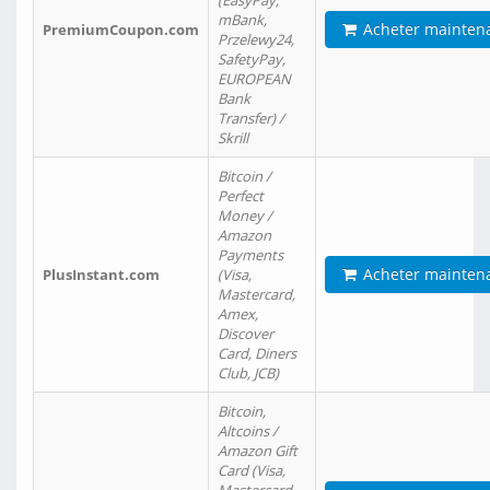
(EasyPay,
mBank,
Acheter mainten
PremiumCoupon.com
Przelewy24,
SafetyPay,
EUROPEAN
Bank
Transfer) /
Skrill
Bitcoin /
Perfect
Money /
Amazon
Payments
Acheter mainten
PlusInstant.com
(Visa,
Mastercard,
Amex,
Discover
Card, Diners
Club, JCB)
Bitcoin,
Altcoins /
Amazon Gift
Card (Visa,