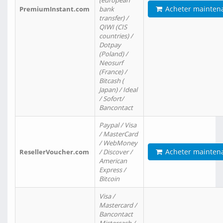
(european
Acheter mainten
PremiumInstant.com
bank
transfer) /
QIWI (CIS
countries) /
Dotpay
(Poland) /
Neosurf
(France) /
Bitcash (
Japan) / Ideal
/ Sofort/
Bancontact
Paypal / Visa
/ MasterCard
/ WebMoney
Acheter mainten
ResellerVoucher.com
/ Discover /
American
Express /
Bitcoin
Visa /
Mastercard /
Bancontact