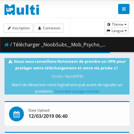
Thème
Inscription
Connexion
Langue
/ Télécharger _NoobSubs__Mob_Psycho_100_11__1080p_Blu-ray_Dual_Audio_8bit_AC3__66D4E810_.mkv.002 ( 354.64 MB )
Nous vous conseillons fortement de prendre un VPN pour
protéger votre téléchargement et votre vie privée
Tester NordVPN
Merci de désactiver votre logiciel anti-pub avant de signaler un
problème.
Consulter la page tutoriel
Date Upload
12/03/2019 06:40