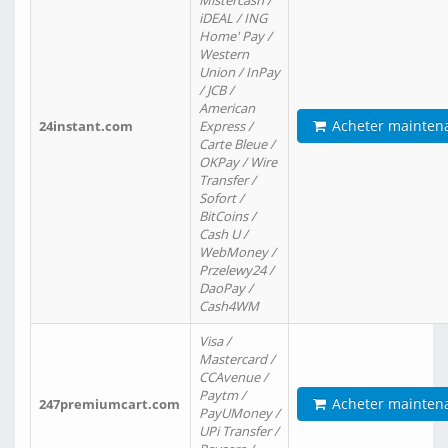
Mistercash /
iDEAL / ING
Home' Pay /
Western
Union / InPay
/ JCB /
American
Acheter mainten
24instant.com
Express /
Carte Bleue /
OKPay / Wire
Transfer /
Sofort /
BitCoins /
Cash U /
WebMoney /
Przelewy24 /
DaoPay /
Cash4WM
Visa /
Mastercard /
CCAvenue /
Paytm /
Acheter mainten
247premiumcart.com
PayUMoney /
UPi Transfer /